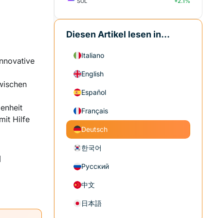
SOL
+2.1%
Diesen Artikel lesen in...
Italiano
nnovative
English
wischen
Español
enheit
Français
it Hilfe
Deutsch
한국어
l
Русский
中文
日本語