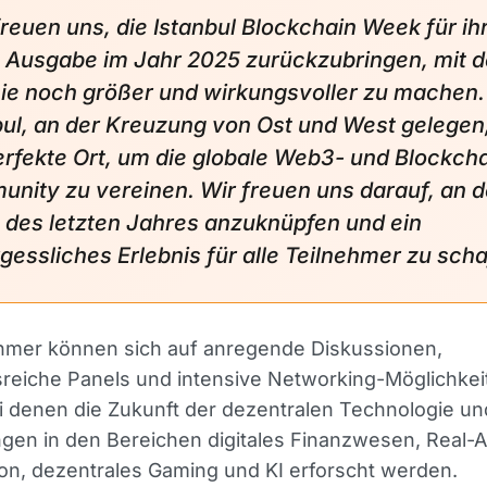
freuen uns, die Istanbul Blockchain Week für ih
e Ausgabe im Jahr 2025 zurückzubringen, mit 
 sie noch größer und wirkungsvoller zu machen.
bul, an der Kreuzung von Ost und West gelegen,
erfekte Ort, um die globale Web3- und Blockch
nity zu vereinen. Wir freuen uns darauf, an 
g des letzten Jahres anzuknüpfen und ein
gessliches Erlebnis für alle Teilnehmer zu scha
ehmer können sich auf anregende Diskussionen,
sreiche Panels und intensive Networking-Möglichkei
i denen die Zukunft der dezentralen Technologie un
en in den Bereichen digitales Finanzwesen, Real-A
on, dezentrales Gaming und KI erforscht werden.