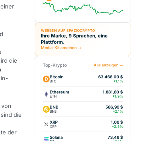
 einer
WERBEN AUF SPAZIOCRYPTO
d
Ihre Marke, 9 Sprachen, eine
Plattform.
Media-Kit ansehen →
e
ird die
Top-Krypto
Alle anzeigen →
n
Bitcoin
63.466,00 $
in-
BTC
+1.1%
Ethereum
1.881,80 $
ETH
+1.9%
e von
BNB
586,99 $
BNB
+2.1%
sind die
XRP
1,09 $
e
XRP
+2.3%
te der
Solana
73,49 $