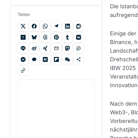
Die Istanb
Teilen
aufregende
Einige de
Binance, h
Landschaft
Drehscheib
IBW 2025 
Veranstal
Innovatio
Nach dem E
Web3-, Bl
Vorbereitu
nächstjäh