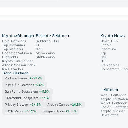
Kryptowährungen
Beliebte Sektoren
Krypto News
Coin-Rankings
Sektoren-Hub
News-Hub
Top-Gewinner
KI
Bitcoin
Top-Verlierer
DeFi
Ethereum
Höchstes Volumen
Memecoins
Xrp
Highlights
Stablecoins
DeFi
Krypto-Umrechner
NFT
Altcoin Season Index
Stablecoins
RWA Tracker
Pressemitteilun
Trend-Sektoren
Zodiac-Themed
+221.7%
Pump.fun Creator
+79.9%
Leitfäden
Sun Pump Ecosystem
+41.8%
Web3-Leitfaden
CreatorBid Ecosystem
+37.1%
Krypto-Leitfade
Wallet-Leitfaden
Privacy Browser
+34.8%
Arcade Games
+26.8%
Börsen-Leitfade
Krypto-Glossar
TRON Meme
+20.3%
Telegram Apps
+18.3%
Newsletter