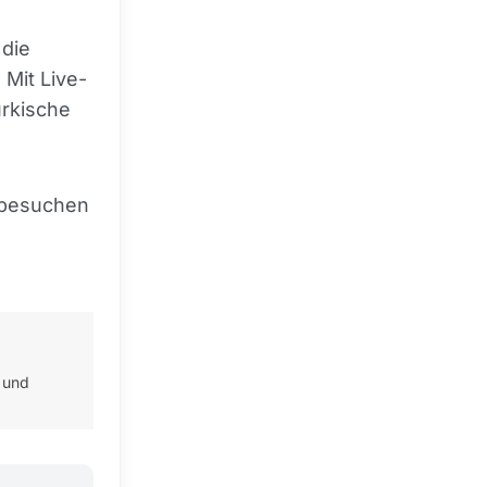
die
Mit Live-
ürkische
 besuchen
 und