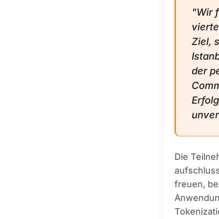
"Wir 
viert
Ziel,
Istan
der p
Commu
Erfol
unver
Die Teiln
aufschlus
freuen, be
Anwendung
Tokenizati