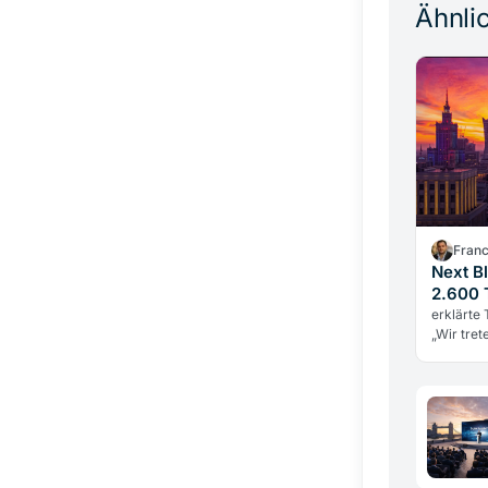
Ähnlic
Fran
Next B
2.600 
erklärte
„Wir tret
Wachstum
sich von 
Infrastru