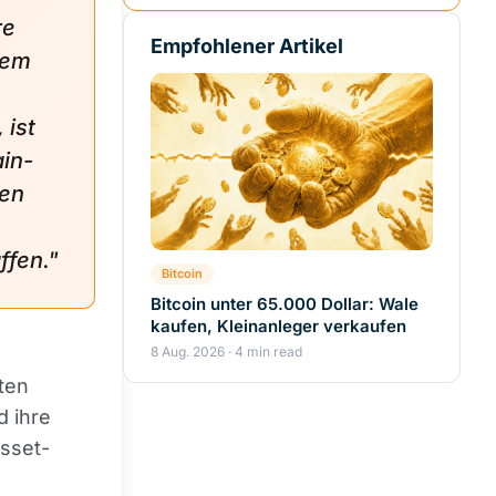
re
Empfohlener Artikel
dem
 ist
ain-
den
ffen."
Bitcoin
Bitcoin unter 65.000 Dollar: Wale
kaufen, Kleinanleger verkaufen
8 Aug. 2026 · 4 min read
ten
d ihre
sset-