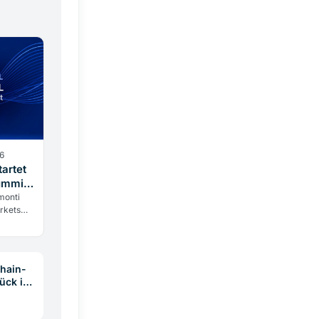
6
artet
Summit
monti
arkets
 Forum
d
chain-
ück im