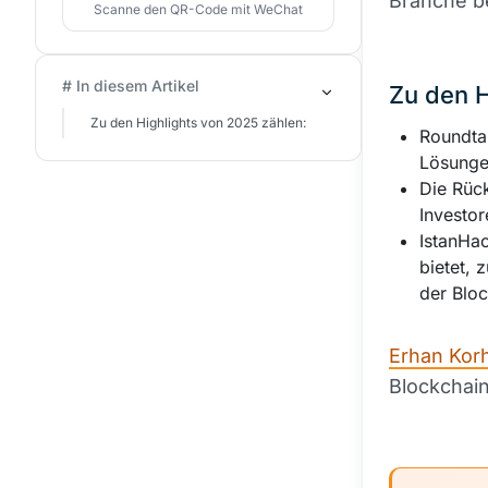
Branche b
Scanne den QR-Code mit WeChat
# In diesem Artikel
Zu den H
Zu den Highlights von 2025 zählen:
Roundta
Lösunge
Die Rüc
Investo
IstanHac
bietet, 
der Bloc
Erhan Korha
Blockchai