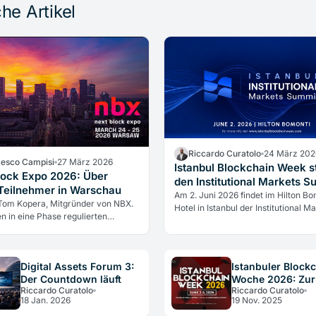
he Artikel
Riccardo Curatolo
24 März 202
cesco Campisi
27 März 2026
Istanbul Blockchain Week st
lock Expo 2026: Über
den Institutional Markets 
Teilnehmer in Warschau
für Juni 2026
Am 2. Juni 2026 findet im Hilton Bo
 Tom Kopera, Mitgründer von NBX.
Hotel in Istanbul der Institutional M
en in eine Phase regulierten
Summit statt — ein geschlossenes
s ein, und die Branche bewegt
von Istanbul Blockchain Week für
Spekulation hin zu einer reifenden
Regulatoren, Finanzinstitutionen un
ktur.
institutionelle Entscheidungsträger.
Digital Assets Forum 3:
Istanbuler Block
Der Countdown läuft
Woche 2026: Zur
Riccardo Curatolo
Riccardo Curatolo
Juni
18 Jan. 2026
19 Nov. 2025