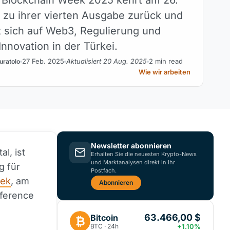
i zu ihrer vierten Ausgabe zurück und
t sich auf Web3, Regulierung und
nnovation in der Türkei.
27 Feb. 2025
Aktualisiert 20 Aug. 2025
2 min read
uratolo
Wie wir arbeiten
Newsletter abonnieren
al, ist
Erhalten Sie die neuesten Krypto-News
und Marktanalysen direkt in Ihr
g für
Postfach.
eek
, am
Abonnieren
nference
63.466,00 $
Bitcoin
₿
BTC · 24h
+1.10%