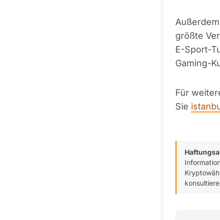
Außerdem 
größte Ve
E-Sport-Tu
Gaming-Ku
Für weite
Sie
istanb
Haftungsa
Informatio
Kryptowähr
konsultiere