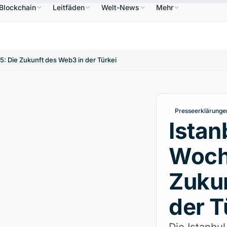
Blockchain
Leitfäden
Welt-News
Mehr
586,64 $
USDC
0,9995 $
XRP
1,09 $
Solana
B
↑2.10%
USDC
↑0.00%
XRP
↑2.30%
S
: Die Zukunft des Web3 in der Türkei
Presseerklärunge
Istan
Woch
Zukun
der T
Die Istanbu