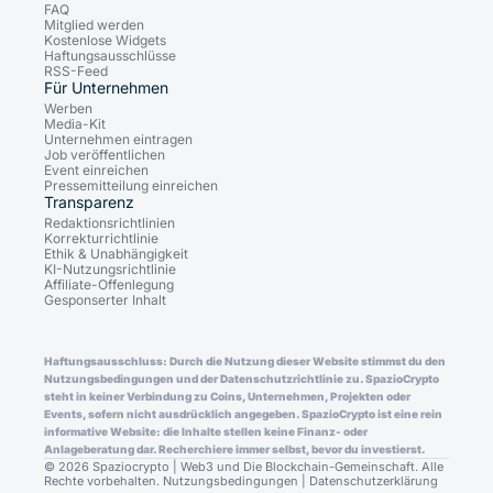
FAQ
Mitglied werden
Kostenlose Widgets
Haftungsausschlüsse
RSS-Feed
Für Unternehmen
Werben
Media-Kit
Unternehmen eintragen
Job veröffentlichen
Event einreichen
Pressemitteilung einreichen
Transparenz
Redaktionsrichtlinien
Korrekturrichtlinie
Ethik & Unabhängigkeit
KI-Nutzungsrichtlinie
Affiliate-Offenlegung
Gesponserter Inhalt
Haftungsausschluss: Durch die Nutzung dieser Website stimmst du den
Nutzungsbedingungen und der Datenschutzrichtlinie zu. SpazioCrypto
steht in keiner Verbindung zu Coins, Unternehmen, Projekten oder
Events, sofern nicht ausdrücklich angegeben. SpazioCrypto ist eine rein
informative Website: die Inhalte stellen keine Finanz- oder
Anlageberatung dar. Recherchiere immer selbst, bevor du investierst.
© 2026 Spaziocrypto | Web3 und Die Blockchain-Gemeinschaft. Alle
Rechte vorbehalten.
Nutzungsbedingungen
|
Datenschutzerklärung