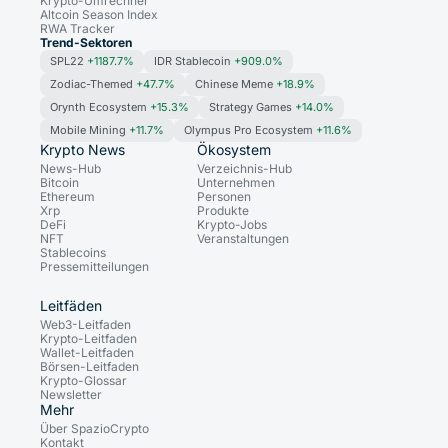
Krypto-Umrechner
Altcoin Season Index
RWA Tracker
Trend-Sektoren
SPL22
+1187.7%
IDR Stablecoin
+909.0%
Zodiac-Themed
+47.7%
Chinese Meme
+18.9%
Orynth Ecosystem
+15.3%
Strategy Games
+14.0%
Mobile Mining
+11.7%
Olympus Pro Ecosystem
+11.6%
Krypto News
Ökosystem
News-Hub
Verzeichnis-Hub
Bitcoin
Unternehmen
Ethereum
Personen
Xrp
Produkte
DeFi
Krypto-Jobs
NFT
Veranstaltungen
Stablecoins
Pressemitteilungen
Leitfäden
Web3-Leitfaden
Krypto-Leitfaden
Wallet-Leitfaden
Börsen-Leitfaden
Krypto-Glossar
Newsletter
Mehr
Über SpazioCrypto
Kontakt