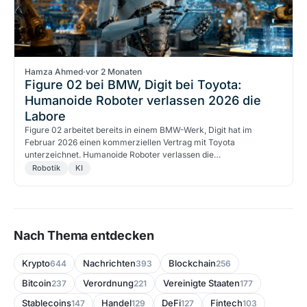
Hamza Ahmed
·
vor 2 Monaten
Figure 02 bei BMW, Digit bei Toyota:
Humanoide Roboter verlassen 2026 die
Labore
Figure 02 arbeitet bereits in einem BMW-Werk, Digit hat im
Februar 2026 einen kommerziellen Vertrag mit Toyota
unterzeichnet. Humanoide Roboter verlassen die…
Robotik
KI
Nach Thema entdecken
Krypto
Nachrichten
Blockchain
644
393
256
Bitcoin
Verordnung
Vereinigte Staaten
237
221
177
Stablecoins
Handel
DeFi
Fintech
147
129
127
103