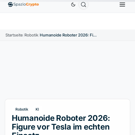
Ethereum
1.880,58 $
Tether
0,9991 $
BNB
586,
0%
ETH
↑1.90%
USDT
↑0.00%
BNB
Startseite
/
Robotik
/
Humanoide Roboter 2026: Figure vor Tesla im echten Einsatz
Robotik
KI
Humanoide Roboter 2026:
Figure vor Tesla im echten