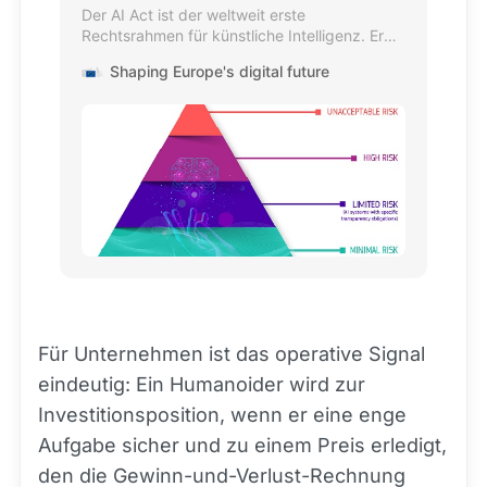
Der AI Act ist der weltweit erste
Rechtsrahmen für künstliche Intelligenz. Er
adressiert die Risiken von KI und positioniert
Shaping Europe's digital future
Europa als globalen Vorreiter.
Für Unternehmen ist das operative Signal
eindeutig: Ein Humanoider wird zur
Investitionsposition, wenn er eine enge
Aufgabe sicher und zu einem Preis erledigt,
den die Gewinn-und-Verlust-Rechnung