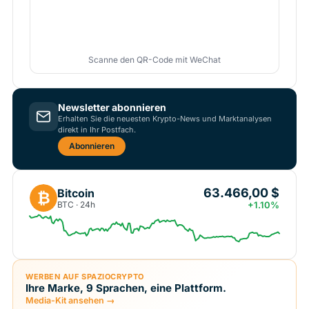
Scanne den QR-Code mit WeChat
Newsletter abonnieren
Erhalten Sie die neuesten Krypto-News und Marktanalysen
direkt in Ihr Postfach.
Abonnieren
63.466,00 $
Bitcoin
₿
BTC · 24h
+1.10%
WERBEN AUF SPAZIOCRYPTO
Ihre Marke, 9 Sprachen, eine Plattform.
Media-Kit ansehen →