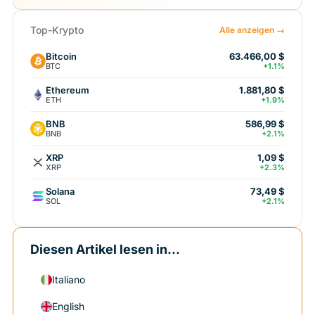
Top-Krypto
Alle anzeigen →
Bitcoin
63.466,00 $
BTC
+1.1%
Ethereum
1.881,80 $
ETH
+1.9%
BNB
586,99 $
BNB
+2.1%
XRP
1,09 $
XRP
+2.3%
Solana
73,49 $
SOL
+2.1%
Diesen Artikel lesen in...
Italiano
English