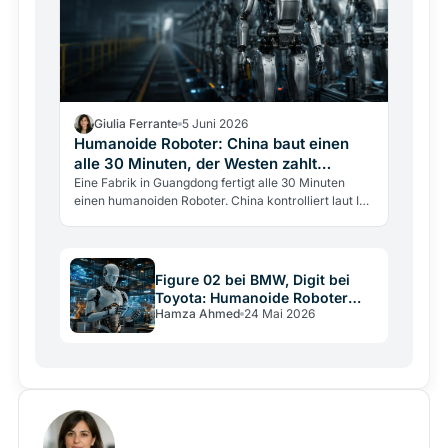
Giulia Ferrante
5 Juni 2026
Humanoide Roboter: China baut einen
alle 30 Minuten, der Westen zahlt
dreimal mehr
Eine Fabrik in Guangdong fertigt alle 30 Minuten
einen humanoiden Roboter. China kontrolliert laut IFR
knapp 90 % des Weltmarkts, der Westen zahlt
dreimal mehr.
Figure 02 bei BMW, Digit bei
Toyota: Humanoide Roboter
Hamza Ahmed
24 Mai 2026
verlassen 2026 die Labore