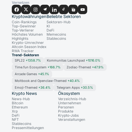
Vernetzen
Kryptowährungen
Beliebte Sektoren
Coin-Rankings
Sektoren-Hub
Top-Gewinner
KI
Top-Verlierer
DeFi
Höchstes Volumen
Memecoins
Highlights
Stablecoins
Krypto-Umrechner
Altcoin Season Index
RWA Tracker
Trend-Sektoren
SPL22
+1358.7%
Kommunitas Launchpad
+1016.0%
Time.fun Ecosystem
+166.7%
Zodiac-Themed
+47.9%
Arcade Games
+45.1%
Moltbook and Openclaw-Themed
+40.4%
Emoji-Themed
+36.4%
Telegram Apps
+30.5%
Krypto News
Ökosystem
News-Hub
Verzeichnis-Hub
Bitcoin
Unternehmen
Ethereum
Personen
Xrp
Produkte
DeFi
Krypto-Jobs
NFT
Veranstaltungen
Stablecoins
Pressemitteilungen