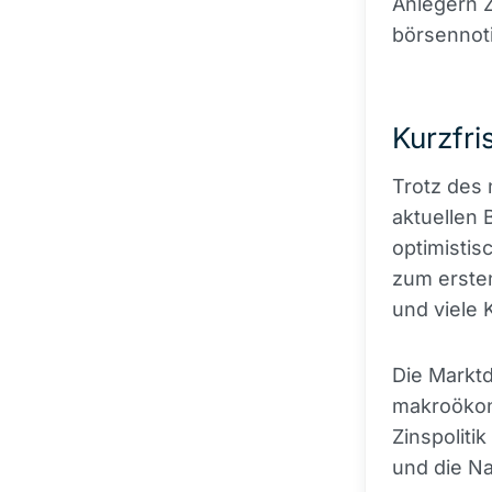
Anlegern 
börsennot
Kurzfri
Trotz des
aktuellen
optimistis
zum ersten
und viele 
Die Markt
makroökon
Zinspoliti
und die N