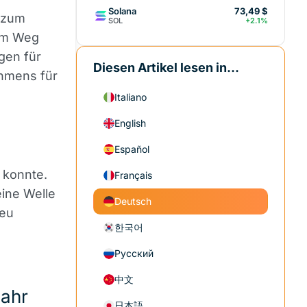
Solana
73,49 $
g zum
SOL
+2.1%
dem Weg
gen für
Diesen Artikel lesen in...
ahmens für
Italiano
English
Español
 konnte.
Français
eine Welle
Deutsch
neu
한국어
Русский
中文
Jahr
日本語