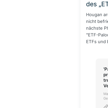
des „ET
Hougan ar
nicht befri
nächste P
"ETF-Paloo
ETFs und 
'P
pr
tr
V
Ma
Ge
Be
wi