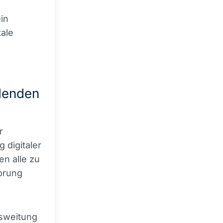
ein
tale
idenden
r
 digitaler
n alle zu
prung
usweitung