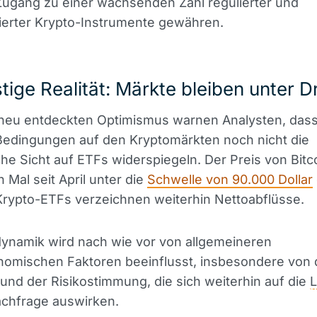
Zugang zu einer wachsenden Zahl regulierter und
ierter Krypto-Instrumente gewähren.
stige Realität: Märkte bleiben unter 
 neu entdeckten Optimismus warnen Analysten, dass
 Bedingungen auf den Kryptomärkten noch nicht die
che Sicht auf ETFs widerspiegeln. Der Preis von Bitco
 Mal seit April unter die
Schwelle von 90.000 Dollar
Krypto-ETFs verzeichnen weiterhin Nettoabflüsse.
dynamik wird nach wie vor von allgemeineren
omischen Faktoren beeinflusst, insbesondere von 
k und der Risikostimmung, die sich weiterhin auf die
L
achfrage auswirken.