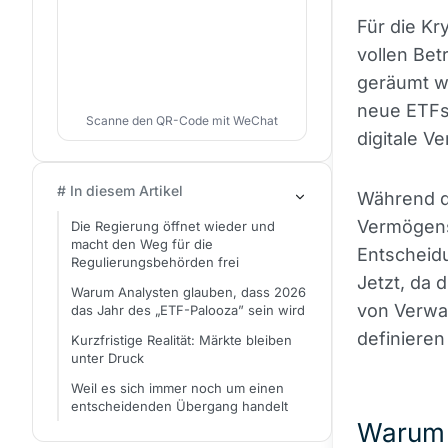
Für die Kr
vollen Bet
geräumt we
neue ETFs
Scanne den QR-Code mit WeChat
digitale 
# In diesem Artikel
Während d
Vermögens
Die Regierung öffnet wieder und
macht den Weg für die
Entscheidu
Regulierungsbehörden frei
Jetzt, da 
Warum Analysten glauben, dass 2026
von Verwal
das Jahr des „ETF-Palooza” sein wird
definieren
Kurzfristige Realität: Märkte bleiben
unter Druck
Weil es sich immer noch um einen
entscheidenden Übergang handelt
Warum 