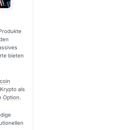
Produkte
rden
passives
te bieten
tcoin
Krypto als
le
Option
.
ndige
utionellen