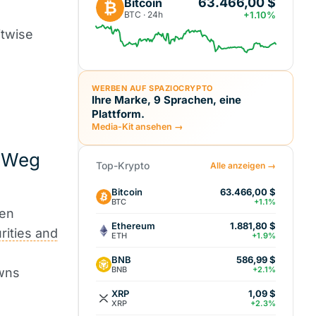
63.466,00 $
Bitcoin
₿
BTC · 24h
+1.10%
itwise
WERBEN AUF SPAZIOCRYPTO
Ihre Marke, 9 Sprachen, eine
Plattform.
Media-Kit ansehen →
n Weg
Top-Krypto
Alle anzeigen →
Bitcoin
63.466,00 $
BTC
+1.1%
den
Ethereum
1.881,80 $
rities and
ETH
+1.9%
BNB
586,99 $
BNB
+2.1%
wns
XRP
1,09 $
XRP
+2.3%