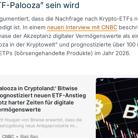
F-Palooza” sein wird
gumentiert, dass die Nachfrage nach Krypto-ETFs n
edigt ist. In einem
neuen Interview mit CNBC
beschri
hase der Akzeptanz digitaler Vermögenswerte als e
za in der Kryptowelt" und prognostizierte über 100
ETPs (börsengehandelte Produkte) im Jahr 2026.
alooza in Cryptoland:' Bitwise
ognostiziert neuen ETF-Anstieg
otz harter Zeiten für digitale
ermögenswerte
tt Hougan von Bitwise erwartet, dass die
setzgebung neue Anlageprodukte im
reich der Kryptowährungen unterstützen
CNBC
Blair Bao
rd.