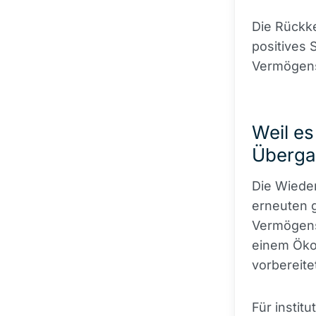
Die Rückke
positives S
Vermögens
Weil e
Überga
Die Wiede
erneuten g
Vermögens
einem Öko
vorbereite
Für instit