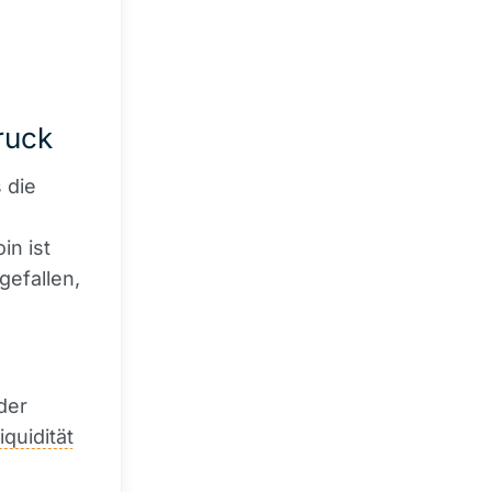
Druck
 die
in ist
gefallen,
der
iquidität