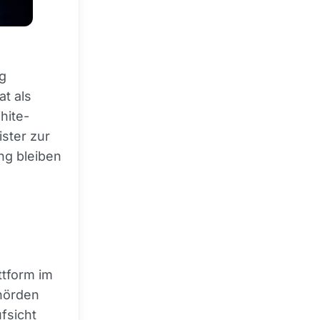
ng
at als
White-
ister zur
ng bleiben
ttform im
ehörden
ufsicht