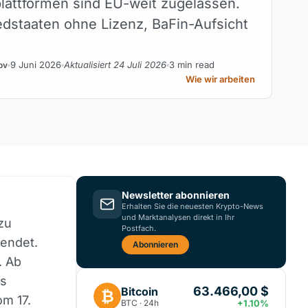
lattformen sind EU-weit zugelassen.
edstaaten ohne Lizenz, BaFin-Aufsicht
9 Juni 2026
Aktualisiert 24 Juli 2026
3 min read
ov
Wie wir arbeiten
Newsletter abonnieren
Erhalten Sie die neuesten Krypto-News
und Marktanalysen direkt in Ihr
zu
Postfach.
eendet.
Abonnieren
. Ab
es
63.466,00 $
Bitcoin
₿
om 17.
BTC · 24h
+1.10%