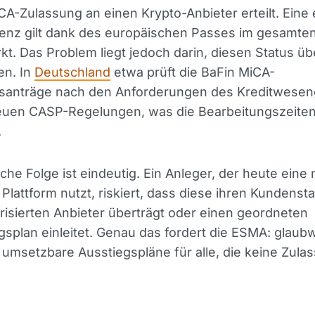
CA-Zulassung an einen Krypto-Anbieter erteilt. Eine 
izenz gilt dank des europäischen Passes im gesamte
t. Das Problem liegt jedoch darin, diesen Status ü
en. In
Deutschland
etwa prüft die BaFin MiCA-
santräge nach den Anforderungen des Kreditwese
euen CASP-Regelungen, was die Bearbeitungszeite
.
sche Folge ist eindeutig. Ein Anleger, der heute eine
e Plattform nutzt, riskiert, dass diese ihren Kundens
risierten Anbieter überträgt oder einen geordneten
splan einleitet. Genau das fordert die ESMA: glaub
 umsetzbare Ausstiegspläne für alle, die keine Zula