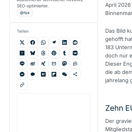
April 2026
SEO-optimierter.
Binnenmar
@ilya
Das Bild ku
Teilen
gehofft h
183 Unter
doch nur e
Dieser Eng
die ab dem
jahrelang 
Zehn E
Der gravie
Mitgliedst