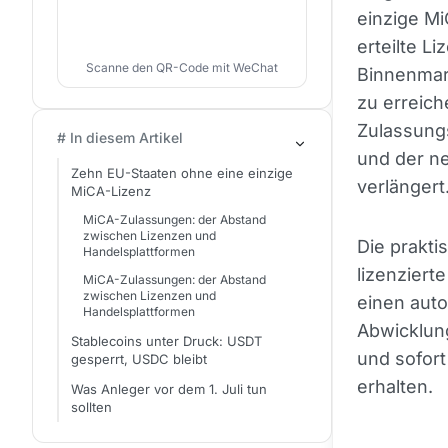
einzige Mi
erteilte L
Scanne den QR-Code mit WeChat
Binnenmark
zu erreich
Zulassung
# In diesem Artikel
und der n
Zehn EU-Staaten ohne eine einzige
verlängert
MiCA-Lizenz
MiCA-Zulassungen: der Abstand
zwischen Lizenzen und
Die prakti
Handelsplattformen
lizenziert
MiCA-Zulassungen: der Abstand
zwischen Lizenzen und
einen auto
Handelsplattformen
Abwicklung
Stablecoins unter Druck: USDT
und sofort
gesperrt, USDC bleibt
erhalten.
Was Anleger vor dem 1. Juli tun
sollten