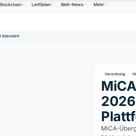
Blockchain
Leitfäden
Welt-News
Mehr
86,64 $
USDC
0,9995 $
XRP
1,09 $
Solana
↑2.10%
USDC
↑0.00%
XRP
↑2.30%
SO
 lizenziert
Verordnung
St
MiCA-
2026:
Platt
MiCA-Überga