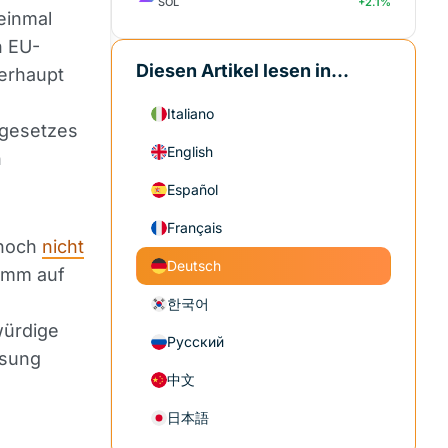
SOL
+2.1%
einmal
n EU-
Diesen Artikel lesen in...
berhaupt
Italiano
ngesetzes
English
n
Español
Français
 noch
nicht
Deutsch
tamm auf
한국어
würdige
Русский
ssung
中文
日本語