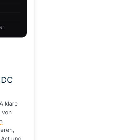
USDC
A klare
T
von
n
ieren,
 Act und