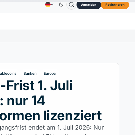
Anmelden
Registrieren
73,45 $
TRON
0,3264 $
Dogecoin
0,0707 $
Anzeige
Kontakt
Über
L
↑2.10%
TRX
↓0.30%
DOGE
↑2.40%
ablecoins
Banken
Europa
Frist 1. Juli
 nur 14
formen lizenziert
ngsfrist endet am 1. Juli 2026: Nur