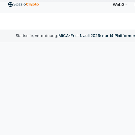
Web3
Ethereum
1.880,58 $
Tether
0,9991 $
BNB
5
↑1.10%
ETH
↑1.90%
USDT
↑0.00%
BNB
Startseite
/
Verordnung
/
MiCA-Frist 1. Juli 2026: nur 14 Plattformen