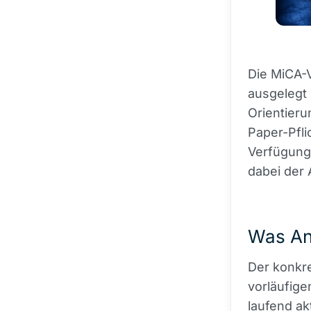
Die MiCA-V
ausgelegt 
Orientieru
Paper-Pfli
Verfügung 
dabei der 
Was Anl
Der konkre
vorläufig
laufend ak