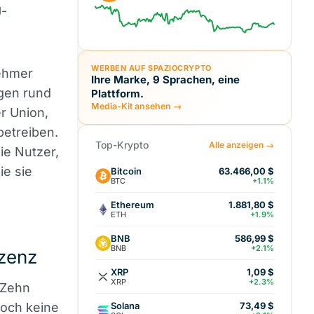
U-
WERBEN AUF SPAZIOCRYPTO
nehmer
Ihre Marke, 9 Sprachen, eine
gen rund
Plattform.
Media-Kit ansehen →
r Union,
betreiben.
Top-Krypto
Alle anzeigen →
die Nutzer,
ie sie
Bitcoin
63.466,00 $
BTC
+1.1%
Ethereum
1.881,80 $
ETH
+1.9%
BNB
586,99 $
BNB
+2.1%
izenz
XRP
1,09 $
XRP
+2.3%
 Zehn
Solana
noch keine
73,49 $