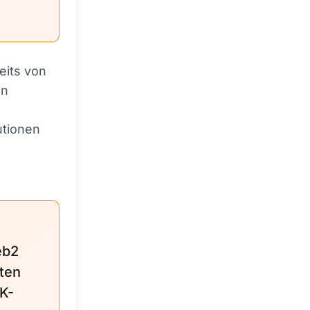
eits von
en
utionen
eb2
ften
ZK-