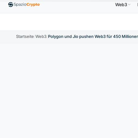
Web3
Ethereum
1.880,58 $
Tether
0,9991 $
BNB
58
.10%
ETH
↑1.90%
USDT
↑0.00%
BNB
Startseite
/
Web3
/
Polygon und Jio pushen Web3 für 450 Millione