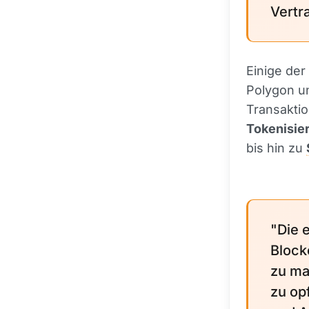
Vertr
Einige de
Polygon un
Transaktio
Tokenisie
bis hin zu
"Die 
Block
zu ma
zu op