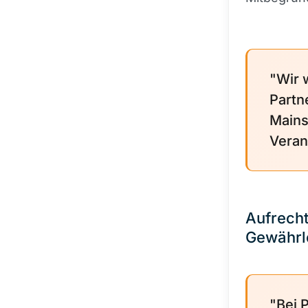
"Wir 
Partn
Mains
Veran
Aufrecht
Gewährle
"Bei 