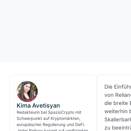
Die Einfü
von Relian
die breite
Kima Avetisyan
weiterhin 
Redakteurin bei SpazioCrypto mit
Schwerpunkt auf Kryptomärkten,
Skalierbar
europäischer Regulierung und DeFi.
zu beeintr
Jeder Beitrag basiert auf verifizierten