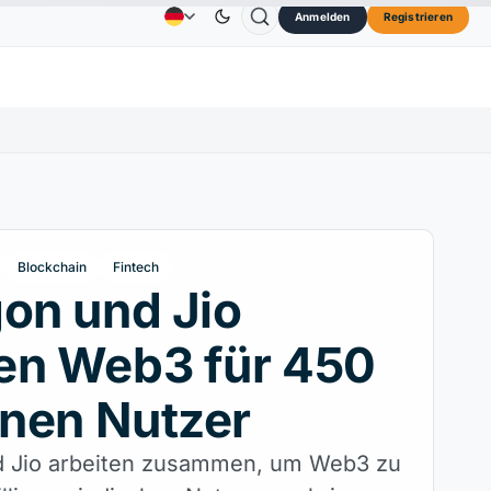
Anmelden
Registrieren
3,45 $
TRON
0,3264 $
Dogecoin
0,0707 $
Ca
Anzeige
Kontakt
Über
↑2.10%
TRX
↓0.30%
DOGE
↑2.40%
Blockchain
Fintech
on und Jio
en Web3 für 450
onen Nutzer
d Jio arbeiten zusammen, um Web3 zu