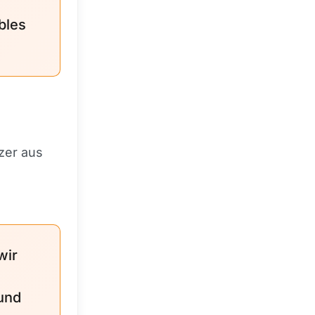
bles
tzer aus
wir
und