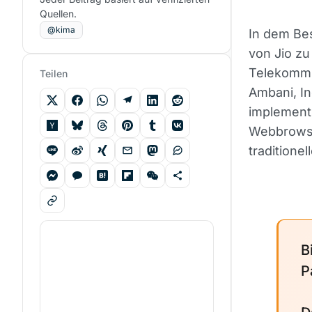
Quellen.
@kima
In dem Bes
von Jio zu
Telekommu
Teilen
Ambani, I
implementi
Webbrowse
traditione
B
P