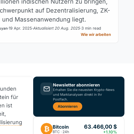
llionen indischen Nutzern zu bringen,
chwerpunkt auf Dezentralisierung, ZK-
e und Massenanwendung liegt.
19 Apr. 2025
Aktualisiert 20 Aug. 2025
3 min read
syan
Wie wir arbeiten
Newsletter abonnieren
 Kunden
Erhalten Sie die neuesten Krypto-News
und Marktanalysen direkt in Ihr
tein für
Postfach.
n ist
Abonnieren
it,
lisierung
63.466,00 $
Bitcoin
₿
BTC · 24h
+1.10%