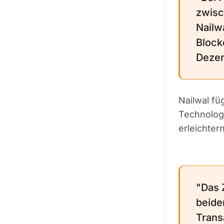
zwisc
Nailw
Block
Dezen
Nailwal fü
Technologi
erleichtern
"Das 
beide
Trans