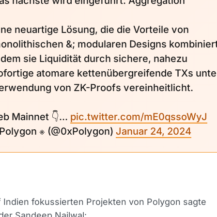
as nächste wird eingeführt: Aggregation
ine neuartige Lösung, die die Vorteile von
onolithischen &; modularen Designs kombiniert
ndem sie Liquidität durch sichere, nahezu
ofortige atomare kettenübergreifende TXs unte
erwendung von ZK-Proofs vereinheitlicht.
eb Mainnet 👇...
pic.twitter.com/mE0qssoWyJ
 Polygon ※ (@0xPolygon)
Januar 24, 2024
 Indien fokussierten Projekten von Polygon sagte
der Sandeep Nailwal: