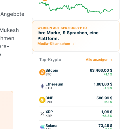
n Angebote
WERBEN AUF SPAZIOCRYPTO
 Mukesh
Ihre Marke, 9 Sprachen, eine
nehmen
Plattform.
Media-Kit ansehen →
ere-
e
Top-Krypto
Alle anzeigen →
Bitcoin
63.466,00 $
BTC
+1.1%
Ethereum
1.881,80 $
ETH
+1.9%
BNB
586,99 $
BNB
+2.1%
XRP
1,09 $
XRP
+2.3%
Solana
73,49 $