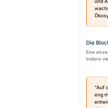
und A
wachs
Ökosy
Die Bloc
Eine einze
Indiens vi
"Auf 
eng m
entwi