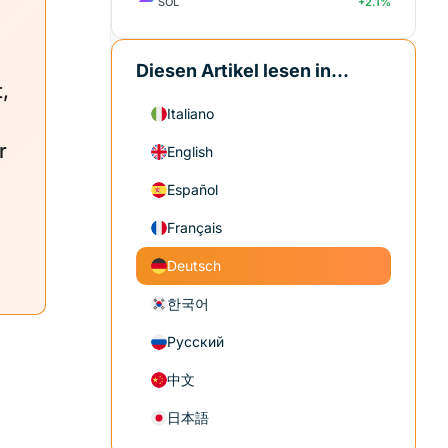
SOL
+2.1%
Diesen Artikel lesen in...
,
Italiano
r
English
Español
Français
Deutsch
한국어
Русский
中文
日本語