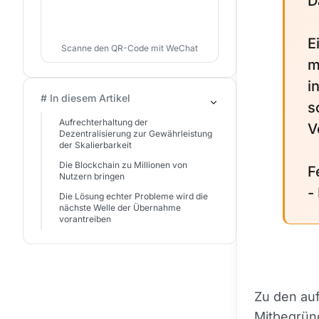
D
E
Scanne den QR-Code mit WeChat
m
i
# In diesem Artikel
s
Aufrechterhaltung der
V
Dezentralisierung zur Gewährleistung
der Skalierbarkeit
Die Blockchain zu Millionen von
F
Nutzern bringen
-
Die Lösung echter Probleme wird die
nächste Welle der Übernahme
vorantreiben
Zu den auf
Mitbegrün