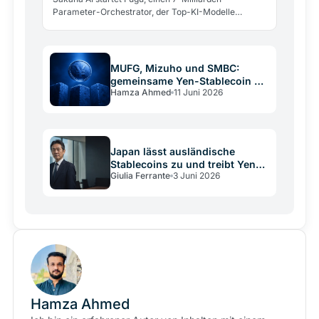
Parameter-Orchestrator, der Top-KI-Modelle
koordiniert und US-Exportkontrollen umgeht. Idee
und Grenzen im Überblick.
MUFG, Mizuho und SMBC:
gemeinsame Yen-Stablecoin bis
Hamza Ahmed
11 Juni 2026
März 2027
Japan lässt ausländische
Stablecoins zu und treibt Yen
Giulia Ferrante
3 Juni 2026
on-chain
Hamza Ahmed