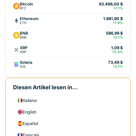
Bitcoin
63.466,00 $
BTC
+1.1%
Ethereum
1.881,80 $
ETH
+1.9%
BNB
586,99 $
BNB
+2.1%
XRP
1,09 $
XRP
+2.3%
Solana
73,49 $
SOL
+2.1%
Diesen Artikel lesen in...
Italiano
English
Español
Français