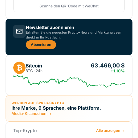
Scanne den QR-Code mit WeChat
Newsletter abonnieren
Erhalten Sie die neuesten Krypto-News und Marktanalysen
direkt in Ihr Postfach.
Abonnieren
63.466,00 $
Bitcoin
₿
BTC · 24h
+1.10%
WERBEN AUF SPAZIOCRYPTO
Ihre Marke, 9 Sprachen, eine Plattform.
Media-Kit ansehen →
Top-Krypto
Alle anzeigen →