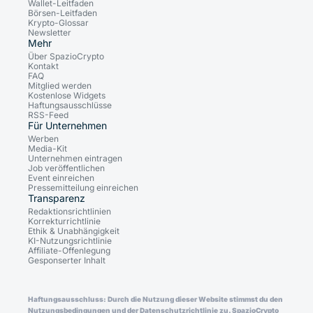
Wallet-Leitfaden
Börsen-Leitfaden
Krypto-Glossar
Newsletter
Mehr
Über SpazioCrypto
Kontakt
FAQ
Mitglied werden
Kostenlose Widgets
Haftungsausschlüsse
RSS-Feed
Für Unternehmen
Werben
Media-Kit
Unternehmen eintragen
Job veröffentlichen
Event einreichen
Pressemitteilung einreichen
Transparenz
Redaktionsrichtlinien
Korrekturrichtlinie
Ethik & Unabhängigkeit
KI-Nutzungsrichtlinie
Affiliate-Offenlegung
Gesponserter Inhalt
Haftungsausschluss: Durch die Nutzung dieser Website stimmst du den
Nutzungsbedingungen und der Datenschutzrichtlinie zu. SpazioCrypto