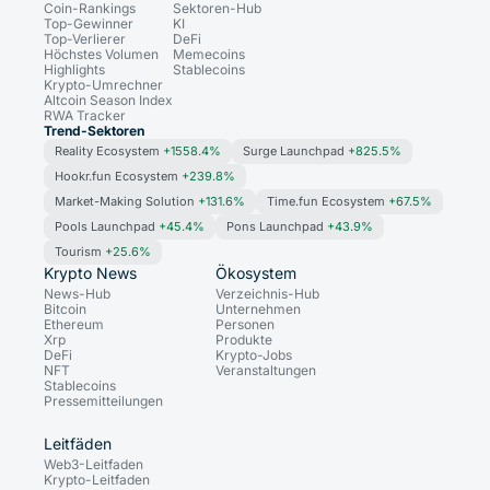
Coin-Rankings
Sektoren-Hub
Top-Gewinner
KI
Top-Verlierer
DeFi
Höchstes Volumen
Memecoins
Highlights
Stablecoins
Krypto-Umrechner
Altcoin Season Index
RWA Tracker
Trend-Sektoren
Reality Ecosystem
+1558.4%
Surge Launchpad
+825.5%
Hookr.fun Ecosystem
+239.8%
Market-Making Solution
+131.6%
Time.fun Ecosystem
+67.5%
Pools Launchpad
+45.4%
Pons Launchpad
+43.9%
Tourism
+25.6%
Krypto News
Ökosystem
News-Hub
Verzeichnis-Hub
Bitcoin
Unternehmen
Ethereum
Personen
Xrp
Produkte
DeFi
Krypto-Jobs
NFT
Veranstaltungen
Stablecoins
Pressemitteilungen
Leitfäden
Web3-Leitfaden
Krypto-Leitfaden