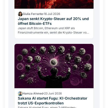
Giulia Ferrante
16 Juli 2026
Japan senkt Krypto-Steuer auf 20% und
öffnet Bitcoin-ETFs
Japan stuft Bitcoin, Ethereum und XRP als
Finanzinstrumente ein, senkt die Krypto-Steuer von
55% auf 20% und öffnet den Weg für Bitcoin-ETFs in
Tokio.
Hamza Ahmed
23 Juni 2026
Sakana AI startet Fugu: KI-Orchestrator
trotzt US-Exportkontrollen
Sakana AI startet Fugu, einen 7-Milliarden-