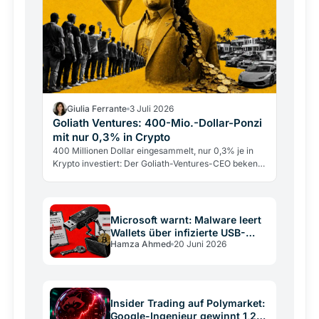
Giulia Ferrante
3 Juli 2026
Goliath Ventures: 400-Mio.-Dollar-Ponzi
mit nur 0,3% in Crypto
400 Millionen Dollar eingesammelt, nur 0,3% je in
Krypto investiert: Der Goliath-Ventures-CEO bekennt
sich schuldig. Die Warnsignale waren früh sichtbar.
Microsoft warnt: Malware leert
Wallets über infizierte USB-
Hamza Ahmed
20 Juni 2026
Sticks
Insider Trading auf Polymarket:
Google-Ingenieur gewinnt 1,2