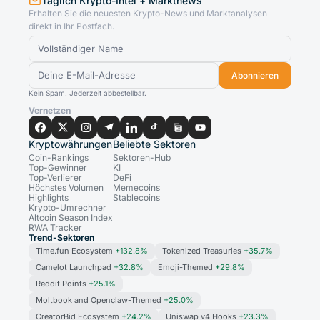
Täglich Krypto-Intel + Marktnews
Erhalten Sie die neuesten Krypto-News und Marktanalysen
direkt in Ihr Postfach.
Abonnieren
Kein Spam. Jederzeit abbestellbar.
Vernetzen
Kryptowährungen
Beliebte Sektoren
Coin-Rankings
Sektoren-Hub
Top-Gewinner
KI
Top-Verlierer
DeFi
Höchstes Volumen
Memecoins
Highlights
Stablecoins
Krypto-Umrechner
Altcoin Season Index
RWA Tracker
Trend-Sektoren
Time.fun Ecosystem
+132.8%
Tokenized Treasuries
+35.7%
Camelot Launchpad
+32.8%
Emoji-Themed
+29.8%
Reddit Points
+25.1%
Moltbook and Openclaw-Themed
+25.0%
CreatorBid Ecosystem
+24.2%
Uniswap v4 Hooks
+23.3%