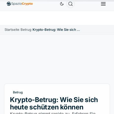
Ethereum
1.880,58 $
Tether
0,9991 $
BNB
586,
%
ETH
↑1.90%
USDT
↑0.00%
BNB
Startseite
/
Betrug
/
Krypto-Betrug: Wie Sie sich heute schützen können
Betrug
Krypto-Betrug: Wie Sie sich
heute schützen können
Krypto-Betrug nimmt rapide zu. Erfahren Sie