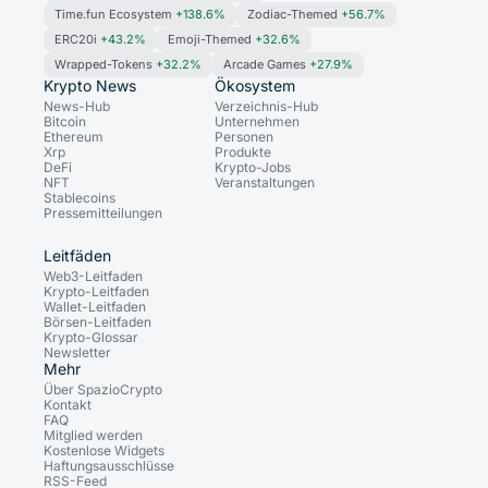
Time.fun Ecosystem
+138.6%
Zodiac-Themed
+56.7%
ERC20i
+43.2%
Emoji-Themed
+32.6%
Wrapped-Tokens
+32.2%
Arcade Games
+27.9%
Krypto News
Ökosystem
News-Hub
Verzeichnis-Hub
Bitcoin
Unternehmen
Ethereum
Personen
Xrp
Produkte
DeFi
Krypto-Jobs
NFT
Veranstaltungen
Stablecoins
Pressemitteilungen
Leitfäden
Web3-Leitfaden
Krypto-Leitfaden
Wallet-Leitfaden
Börsen-Leitfaden
Krypto-Glossar
Newsletter
Mehr
Über SpazioCrypto
Kontakt
FAQ
Mitglied werden
Kostenlose Widgets
Haftungsausschlüsse
RSS-Feed