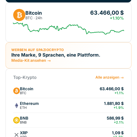
63.466,00 $
Bitcoin
₿
BTC · 24h
+1.10%
WERBEN AUF SPAZIOCRYPTO
Ihre Marke, 9 Sprachen, eine Plattform.
Media-Kit ansehen →
Top-Krypto
Alle anzeigen →
Bitcoin
63.466,00 $
BTC
+1.1%
Ethereum
1.881,80 $
ETH
+1.9%
BNB
586,99 $
BNB
+2.1%
XRP
1,09 $
XRP