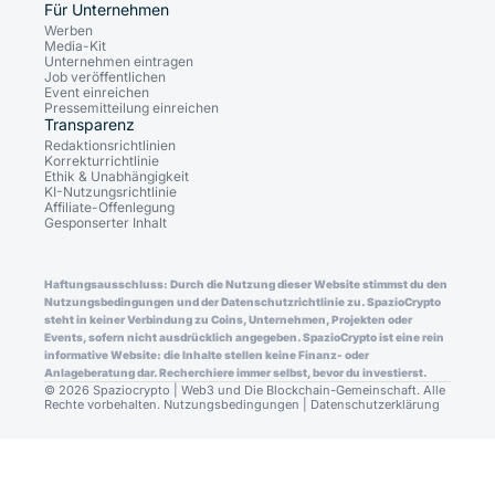
Für Unternehmen
Werben
Media-Kit
Unternehmen eintragen
Job veröffentlichen
Event einreichen
Pressemitteilung einreichen
Transparenz
Redaktionsrichtlinien
Korrekturrichtlinie
Ethik & Unabhängigkeit
KI-Nutzungsrichtlinie
Affiliate-Offenlegung
Gesponserter Inhalt
Haftungsausschluss: Durch die Nutzung dieser Website stimmst du den
Nutzungsbedingungen und der Datenschutzrichtlinie zu. SpazioCrypto
steht in keiner Verbindung zu Coins, Unternehmen, Projekten oder
Events, sofern nicht ausdrücklich angegeben. SpazioCrypto ist eine rein
informative Website: die Inhalte stellen keine Finanz- oder
Anlageberatung dar. Recherchiere immer selbst, bevor du investierst.
© 2026 Spaziocrypto | Web3 und Die Blockchain-Gemeinschaft. Alle
Rechte vorbehalten.
Nutzungsbedingungen
|
Datenschutzerklärung