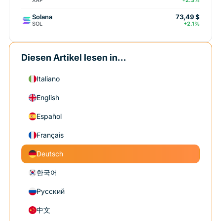
+2.3%
Solana
73,49 $
SOL
+2.1%
Diesen Artikel lesen in...
Italiano
English
Español
Français
Deutsch
한국어
Русский
中文