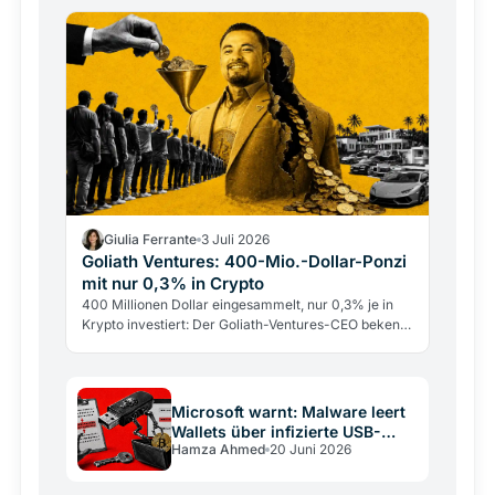
Giulia Ferrante
3 Juli 2026
Goliath Ventures: 400-Mio.-Dollar-Ponzi
mit nur 0,3% in Crypto
400 Millionen Dollar eingesammelt, nur 0,3% je in
Krypto investiert: Der Goliath-Ventures-CEO bekennt
sich schuldig. Die Warnsignale waren früh sichtbar.
Microsoft warnt: Malware leert
Wallets über infizierte USB-
Hamza Ahmed
20 Juni 2026
Sticks