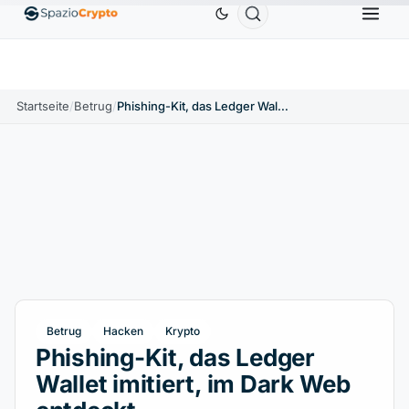
0,58 $
Tether
0,9991 $
BNB
586,64 $
USDC
↑1.90%
USDT
↑0.00%
BNB
↑2.10%
US
Startseite
/
Betrug
/
Phishing-Kit, das Ledger Wallet imitiert, im Dark Web entdeckt
Betrug
Hacken
Krypto
Phishing-Kit, das Ledger
Wallet imitiert, im Dark Web