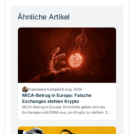
Ähnliche Artikel
Francesco Campisi
6 Aug. 2026
MiCA-Betrug in Europa: Falsche
Exchanges stehlen Krypto
MiCA-Betrug in Europa: Kriminelle geben sich als
Exchanges und ESMA aus, um Krypto zu stehlen. So
erkennen Sie Fakes und prüfen Anbieter über BaFin
und…