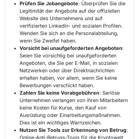
Prüfen Sie Jobangebote
: Überprüfen Sie die
Legitimität der Angebote auf der offiziellen
Website des Unternehmens und auf
verifizierten LinkedIn- und sozialen Profilen.
Wenden Sie sich an die Personalabteilung,
wenn Sie Zweifel haben.
Vorsicht bei unaufgeforderten Angeboten
:
Seien Sie vorsichtig bei unaufgeforderten
Angeboten, die Sie per E-Mail, in sozialen
Netzwerken oder über Direktnachrichten
erhalten haben, vor allem, wenn Sie keine
Bewerbungen verschickt haben.
Zahlen Sie keine Vorabgebühren
: Seriöse
Unternehmen verlangen von ihren Mitarbeitern
keine Kosten für Kurse, den Kauf von
Ausrüstung oder Einarbeitungsmaßnahmen.
Dies ist ein wichtiges Warnzeichen.
Nutzen Sie Tools zur Erkennung von Betrug
:
Online-Anti-Betrugs-Tools für die Kryptowelt