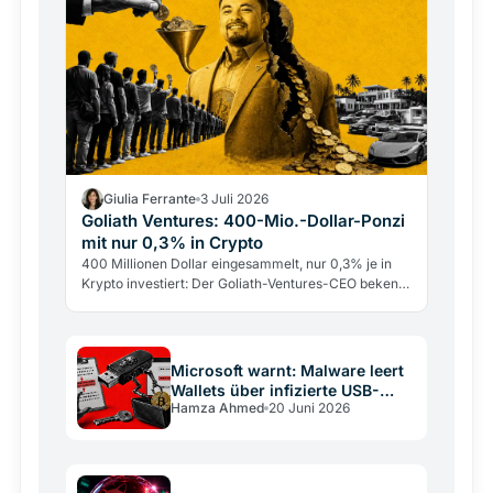
Giulia Ferrante
3 Juli 2026
Goliath Ventures: 400-Mio.-Dollar-Ponzi
mit nur 0,3% in Crypto
400 Millionen Dollar eingesammelt, nur 0,3% je in
Krypto investiert: Der Goliath-Ventures-CEO bekennt
sich schuldig. Die Warnsignale waren früh sichtbar.
Microsoft warnt: Malware leert
Wallets über infizierte USB-
Hamza Ahmed
20 Juni 2026
Sticks