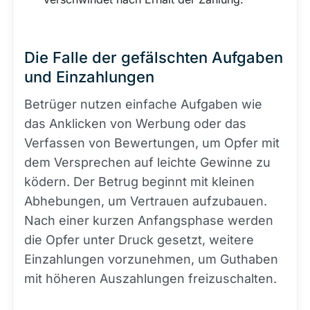
Die Falle der gefälschten Aufgaben
und Einzahlungen
Betrüger nutzen einfache Aufgaben wie
das Anklicken von Werbung oder das
Verfassen von Bewertungen, um Opfer mit
dem Versprechen auf leichte Gewinne zu
ködern. Der Betrug beginnt mit kleinen
Abhebungen, um Vertrauen aufzubauen.
Nach einer kurzen Anfangsphase werden
die Opfer unter Druck gesetzt, weitere
Einzahlungen vorzunehmen, um Guthaben
mit höheren Auszahlungen freizuschalten.