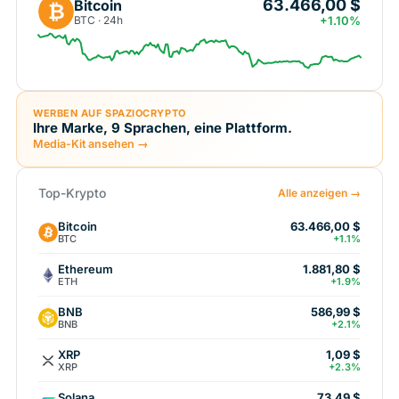
63.466,00 $
Bitcoin
₿
BTC · 24h
+1.10%
WERBEN AUF SPAZIOCRYPTO
Ihre Marke, 9 Sprachen, eine Plattform.
Media-Kit ansehen →
Top-Krypto
Alle anzeigen →
Bitcoin
63.466,00 $
BTC
+1.1%
Ethereum
1.881,80 $
ETH
+1.9%
BNB
586,99 $
BNB
+2.1%
XRP
1,09 $
XRP
+2.3%
Solana
73,49 $