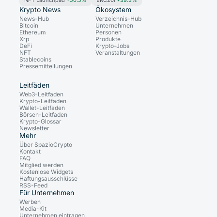
NFT Launchpad
+50.5%
ERC20i
+39.3%
Krypto News
Ökosystem
News-Hub
Verzeichnis-Hub
Bitcoin
Unternehmen
Ethereum
Personen
Xrp
Produkte
DeFi
Krypto-Jobs
NFT
Veranstaltungen
Stablecoins
Pressemitteilungen
Leitfäden
Web3-Leitfaden
Krypto-Leitfaden
Wallet-Leitfaden
Börsen-Leitfaden
Krypto-Glossar
Newsletter
Mehr
Über SpazioCrypto
Kontakt
FAQ
Mitglied werden
Kostenlose Widgets
Haftungsausschlüsse
RSS-Feed
Für Unternehmen
Werben
Media-Kit
Unternehmen eintragen