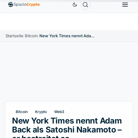
Ethereum
1.880,58 $
Tether
0,9991 $
BNB
58
1.10%
ETH
↑1.90%
USDT
↑0.00%
BNB
Startseite
/
Bitcoin
/
New York Times nennt Adam Back als Satoshi Nakamoto – er bestreitet es
Bitcoin
Krypto
Web3
New York Times nennt Adam
Back als Satoshi Nakamoto –