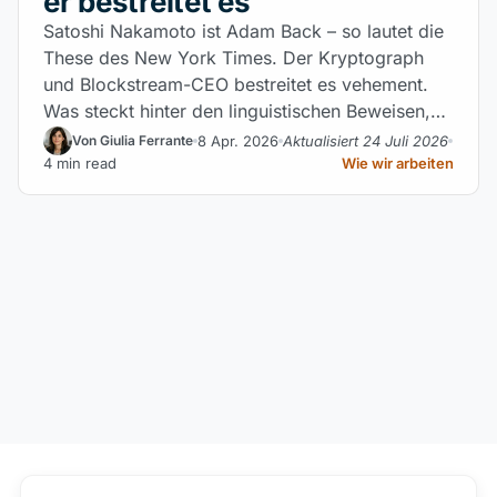
er bestreitet es
Satoshi Nakamoto ist Adam Back – so lautet die
These des New York Times. Der Kryptograph
und Blockstream-CEO bestreitet es vehement.
Was steckt hinter den linguistischen Beweisen,
und welche rechtlichen Risiken entstünden bei
8 Apr. 2026
Aktualisiert 24 Juli 2026
Von Giulia Ferrante
einer Bestätigung?
4 min read
Wie wir arbeiten