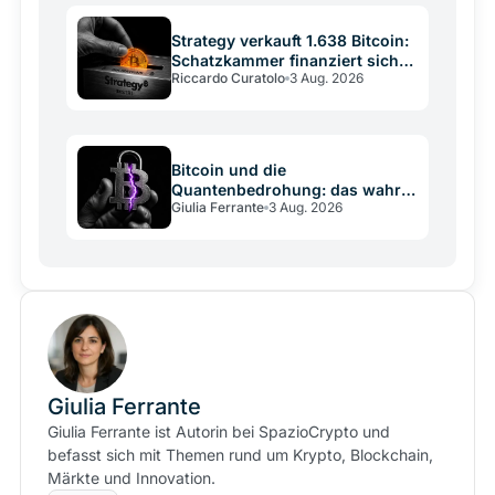
Strategy verkauft 1.638 Bitcoin:
Schatzkammer finanziert sich
Riccardo Curatolo
3 Aug. 2026
selbst
Bitcoin und die
Quantenbedrohung: das wahre
Giulia Ferrante
3 Aug. 2026
Risiko ist die
Entscheidungsschwäche
Giulia Ferrante
Giulia Ferrante ist Autorin bei SpazioCrypto und
befasst sich mit Themen rund um Krypto, Blockchain,
Märkte und Innovation.