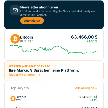
Newsletter abonnieren
Erhalten Sie die neuesten Krypto-News und Marktanalysen
direkt in Ihr Postfach.
Abonnieren
63.466,00 $
Bitcoin
₿
BTC · 24h
+1.10%
WERBEN AUF SPAZIOCRYPTO
Ihre Marke, 9 Sprachen, eine Plattform.
Media-Kit ansehen →
Top-Krypto
Alle anzeigen →
Bitcoin
63.466,00 $
BTC
+1.1%