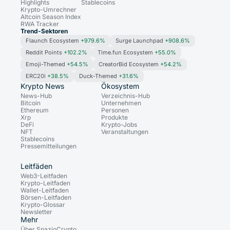
Highlights
Stablecoins
Krypto-Umrechner
Altcoin Season Index
RWA Tracker
Trend-Sektoren
Flaunch Ecosystem
+979.6%
Surge Launchpad
+908.6%
Reddit Points
+102.2%
Time.fun Ecosystem
+55.0%
Emoji-Themed
+54.5%
CreatorBid Ecosystem
+54.2%
ERC20i
+38.5%
Duck-Themed
+31.6%
Krypto News
Ökosystem
News-Hub
Verzeichnis-Hub
Bitcoin
Unternehmen
Ethereum
Personen
Xrp
Produkte
DeFi
Krypto-Jobs
NFT
Veranstaltungen
Stablecoins
Pressemitteilungen
Leitfäden
Web3-Leitfaden
Krypto-Leitfaden
Wallet-Leitfaden
Börsen-Leitfaden
Krypto-Glossar
Newsletter
Mehr
Über SpazioCrypto