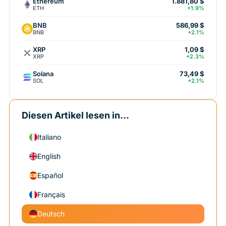
Ethereum
1.881,80 $
ETH
+1.9%
BNB
586,99 $
BNB
+2.1%
XRP
1,09 $
XRP
+2.3%
Solana
73,49 $
SOL
+2.1%
Diesen Artikel lesen in...
Italiano
English
Español
Français
Deutsch