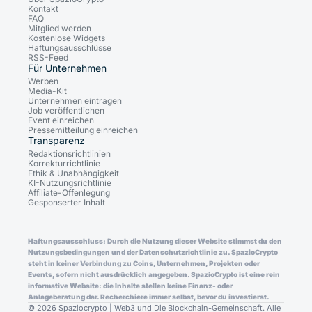
Kontakt
FAQ
Mitglied werden
Kostenlose Widgets
Haftungsausschlüsse
RSS-Feed
Für Unternehmen
Werben
Media-Kit
Unternehmen eintragen
Job veröffentlichen
Event einreichen
Pressemitteilung einreichen
Transparenz
Redaktionsrichtlinien
Korrekturrichtlinie
Ethik & Unabhängigkeit
KI-Nutzungsrichtlinie
Affiliate-Offenlegung
Gesponserter Inhalt
Haftungsausschluss: Durch die Nutzung dieser Website stimmst du den
Nutzungsbedingungen und der Datenschutzrichtlinie zu. SpazioCrypto
steht in keiner Verbindung zu Coins, Unternehmen, Projekten oder
Events, sofern nicht ausdrücklich angegeben. SpazioCrypto ist eine rein
informative Website: die Inhalte stellen keine Finanz- oder
Anlageberatung dar. Recherchiere immer selbst, bevor du investierst.
© 2026 Spaziocrypto | Web3 und Die Blockchain-Gemeinschaft. Alle