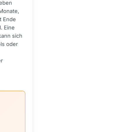
ieben
Monate,
t Ende
. Eine
kann sich
ls oder
er