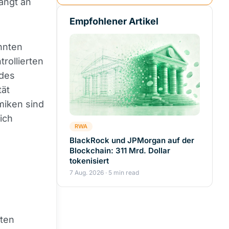
ängt an
Empfohlener Artikel
nnten
rollierten
 des
tät
miken sind
ich
RWA
BlackRock und JPMorgan auf der
Blockchain: 311 Mrd. Dollar
tokenisiert
7 Aug. 2026 · 5 min read
hten