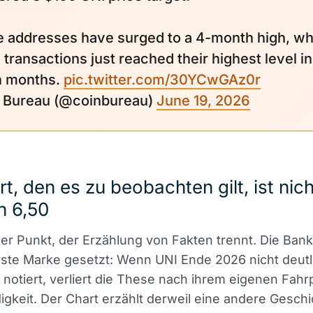
e addresses have surged to a 4-month high, wh
transactions just reached their highest level in
n months.
pic.twitter.com/30YCwGAz0r
Bureau (@coinbureau)
June 19, 2026
t, den es zu beobachten gilt, ist nich
n 6,50
 der Punkt, der Erzählung von Fakten trennt. Die Bank
rste Marke gesetzt: Wenn UNI Ende 2026 nicht deutl
r notiert, verliert die These nach ihrem eigenen Fahr
gkeit. Der Chart erzählt derweil eine andere Geschi