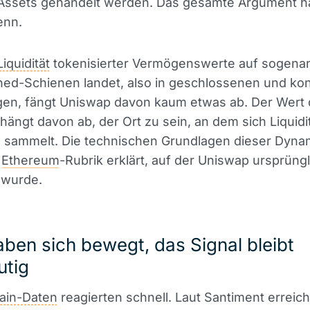
 Assets gehandelt werden. Das gesamte Argument h
enn.
Liquidität
tokenisierter Vermögenswerte auf sogena
ed-Schienen landet, also in geschlossenen und kont
n, fängt Uniswap davon kaum etwas ab. Der Wert
 hängt davon ab, der Ort zu sein, an dem sich Liquidi
h sammelt. Die technischen Grundlagen dieser Dyna
r
Ethereum
-Rubrik erklärt, auf der Uniswap ursprüngl
 wurde.
ben sich bewegt, das Signal bleibt
utig
ain-Daten
reagierten schnell. Laut Santiment erreic