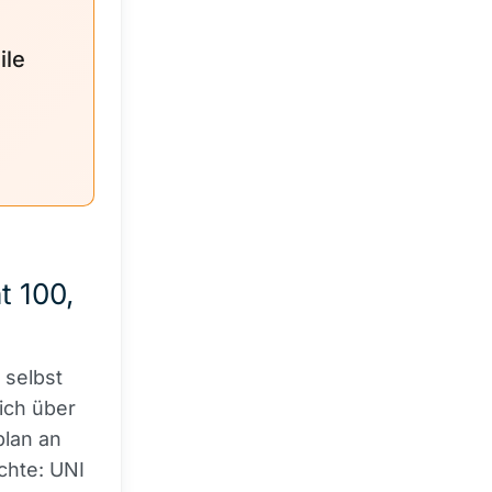
ile
t 100,
 selbst
ich über
plan an
chte: UNI