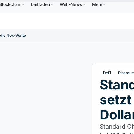
Blockchain
Leitfäden
Welt-News
Mehr
6,64 $
USDC
0,9995 $
XRP
1,09 $
Solana
↑2.10%
USDC
↑0.00%
XRP
↑2.30%
SOL
: die 40x-Wette
DeFi
Ethereu
Stan
setzt
Dolla
Standard Ch