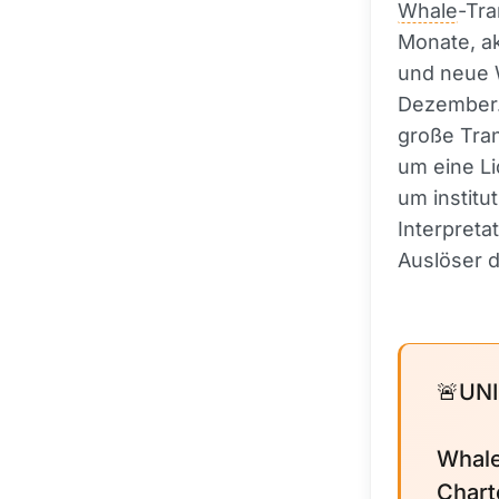
Whale
-Tr
Monate, a
und neue 
Dezember. 
große Tran
um eine Li
um institu
Interpreta
Auslöser d
🚨UN
Whale
Chart