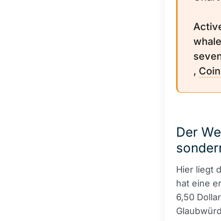
Activ
whale 
seve
,
Coin
Der Wer
sonder
Hier liegt
hat eine e
6,50 Dolla
Glaubwürdi