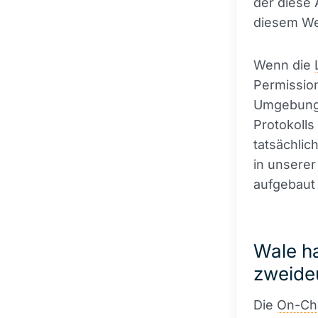
der diese
diesem W
Wenn die
Permission
Umgebunge
Protokolls
tatsächlic
in unsere
aufgebaut
Wale ha
zweide
Die
On-Ch