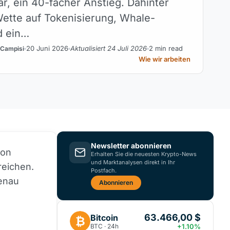
ar, ein 40-facher Anstieg. Dahinter
Wette auf Tokenisierung, Whale-
d ein…
20 Juni 2026
Aktualisiert 24 Juli 2026
2 min read
 Campisi
Wie wir arbeiten
Newsletter abonnieren
von
Erhalten Sie die neuesten Krypto-News
und Marktanalysen direkt in Ihr
reichen.
Postfach.
enau
Abonnieren
63.466,00 $
Bitcoin
₿
BTC · 24h
+1.10%