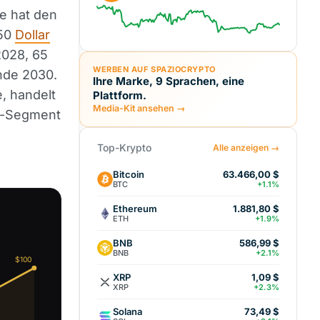
ie hat den
,50
Dollar
2028, 65
WERBEN AUF SPAZIOCRYPTO
Ende 2030.
Ihre Marke, 9 Sprachen, eine
, handelt
Plattform.
Media-Kit ansehen →
-Segment
Top-Krypto
Alle anzeigen →
Bitcoin
63.466,00 $
BTC
+1.1%
Ethereum
1.881,80 $
ETH
+1.9%
BNB
586,99 $
BNB
+2.1%
$100
XRP
1,09 $
XRP
+2.3%
Solana
73,49 $