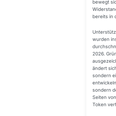
bewegt si
Widerstand
bereits in
Unterstüt
wurden ins
durchschni
2026. Grü
ausgezeic
ändert sic
sondern ei
entwickeln
sondern de
Seiten vo
Token ver