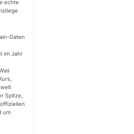
te echte
nstiege
hain-Daten
t im Jahr
 Was
Kurs,
zwelt
er Spitze,
ffiziellen
d um