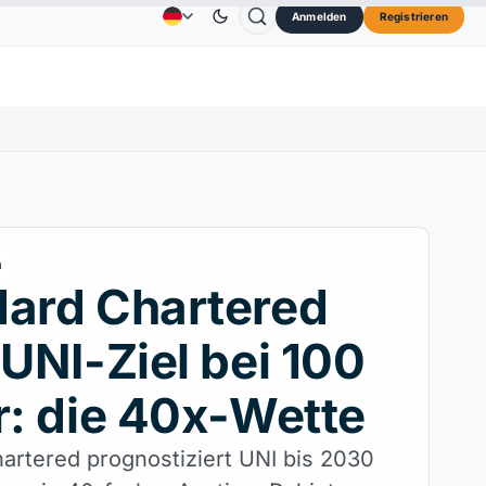
Anmelden
Registrieren
73,45 $
TRON
0,3264 $
Dogecoin
0,0707 $
C
Anzeige
Kontakt
Über
↑2.10%
TRX
↓0.30%
DOGE
↑2.40%
m
dard Chartered
 UNI-Ziel bei 100
r: die 40x-Wette
artered prognostiziert UNI bis 2030