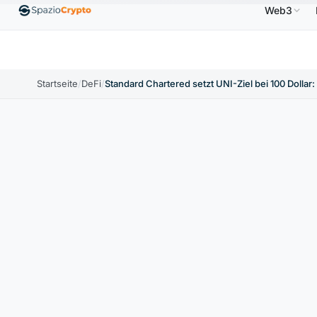
Web3
Ethereum
1.880,58 $
Tether
0,9991 $
BNB
58
.10%
ETH
↑1.90%
USDT
↑0.00%
BNB
Startseite
/
DeFi
/
Standard Chartered setzt UNI-Ziel bei 100 Dollar