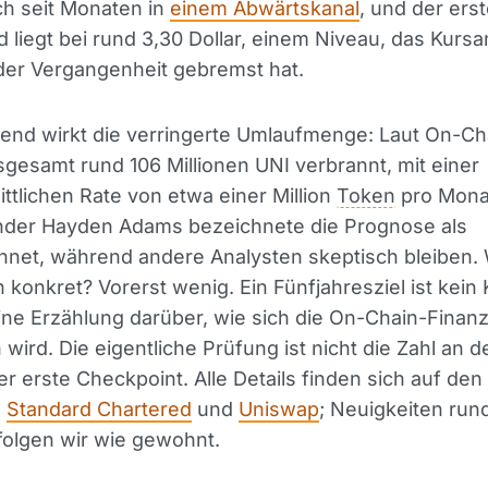
ch seit Monaten in
einem Abwärtskanal
, und der ers
 liegt bei rund 3,30 Dollar, einem Niveau, das Kursa
 der Vergangenheit gebremst hat.
zend wirkt die verringerte Umlaufmenge: Laut On-C
gesamt rund 106 Millionen UNI verbrannt, mit einer
ttlichen Rate von etwa einer Million
Token
pro Mona
nder Hayden Adams bezeichnete die Prognose als
hnet, während andere Analysten skeptisch bleiben.
h konkret? Vorerst wenig. Ein Fünfjahresziel ist kein 
ne Erzählung darüber, wie sich die On-Chain-Finan
 wird. Die eigentliche Prüfung ist nicht die Zahl an d
r erste Checkpoint. Alle Details finden sich auf den o
n
Standard Chartered
und
Uniswap
; Neuigkeiten run
folgen wir wie gewohnt.