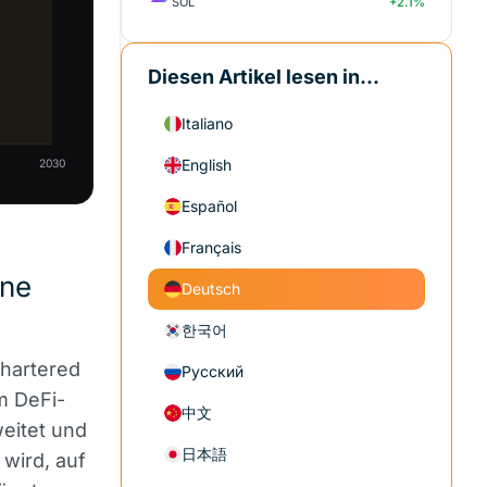
SOL
+2.1%
Diesen Artikel lesen in...
Italiano
English
2030
Español
Français
ine
Deutsch
한국어
Chartered
Русский
m DeFi-
中文
eitet und
日本語
 wird, auf