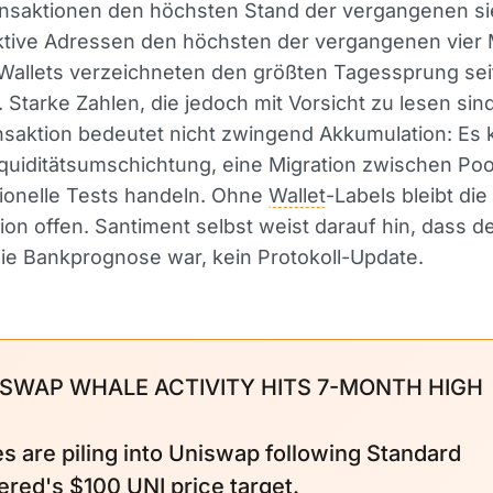
ansaktionen den höchsten Stand der vergangenen s
ktive Adressen den höchsten der vergangenen vier 
Wallets verzeichneten den größten Tagessprung sei
Starke Zahlen, die jedoch mit Vorsicht zu lesen sind
saktion bedeutet nicht zwingend Akkumulation: Es 
quiditätsumschichtung, eine Migration zwischen Poo
tionelle Tests handeln. Ohne
Wallet
-Labels bleibt die
tion offen. Santiment selbst weist darauf hin, dass d
ie Bankprognose war, kein Protokoll-Update.
ISWAP WHALE ACTIVITY HITS 7-MONTH HIGH
s are piling into Uniswap following Standard
ered's $100 UNI price target.