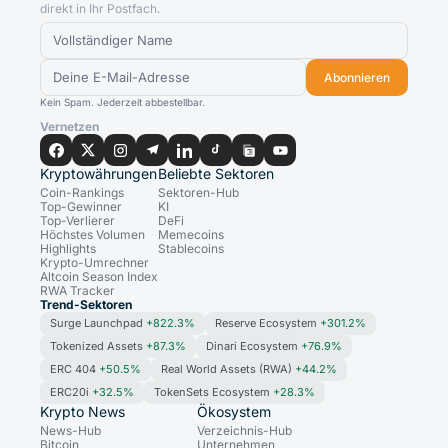
direkt in Ihr Postfach.
Abonnieren
Kein Spam. Jederzeit abbestellbar.
Vernetzen
Kryptowährungen
Beliebte Sektoren
Coin-Rankings
Sektoren-Hub
Top-Gewinner
KI
Top-Verlierer
DeFi
Höchstes Volumen
Memecoins
Highlights
Stablecoins
Krypto-Umrechner
Altcoin Season Index
RWA Tracker
Trend-Sektoren
Surge Launchpad
+822.3%
Reserve Ecosystem
+301.2%
Tokenized Assets
+87.3%
Dinari Ecosystem
+76.9%
ERC 404
+50.5%
Real World Assets (RWA)
+44.2%
ERC20i
+32.5%
TokenSets Ecosystem
+28.3%
Krypto News
Ökosystem
News-Hub
Verzeichnis-Hub
Bitcoin
Unternehmen