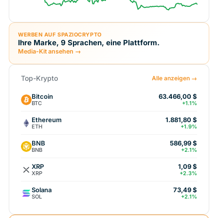
WERBEN AUF SPAZIOCRYPTO
Ihre Marke, 9 Sprachen, eine Plattform.
Media-Kit ansehen →
Top-Krypto
Alle anzeigen →
Bitcoin
63.466,00 $
BTC
+1.1%
Ethereum
1.881,80 $
ETH
+1.9%
BNB
586,99 $
BNB
+2.1%
XRP
1,09 $
XRP
+2.3%
Solana
73,49 $
SOL
+2.1%