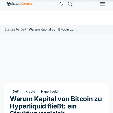
Ethereum
1.880,58 $
Tether
0,9991 $
BNB
586,
0%
ETH
↑1.90%
USDT
↑0.00%
BNB
Startseite
/
DeFi
/
Warum Kapital von Bitcoin zu Hyperliquid fließt: ein Strukturvergleich
DeFi
Krypto
Hyperliquid
Warum Kapital von Bitcoin zu
Hyperliquid fließt: ein