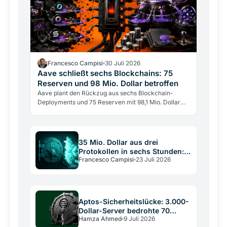
Francesco Campisi
30 Juli 2026
Aave schließt sechs Blockchains: 75
Reserven und 98 Mio. Dollar betroffen
Aave plant den Rückzug aus sechs Blockchain-
Deployments und 75 Reserven mit 98,1 Mio. Dollar
Einlagen. Das größte DeFi-Lending-Protokoll wählt
Tiefe statt…
35 Mio. Dollar aus drei
Protokollen in sechs Stunden:
Francesco Campisi
23 Juli 2026
Kryptografie blieb intakt
Aptos-Sicherheitslücke: 3.000-
Dollar-Server bedrohte 70
Hamza Ahmed
9 Juli 2026
Milliarden