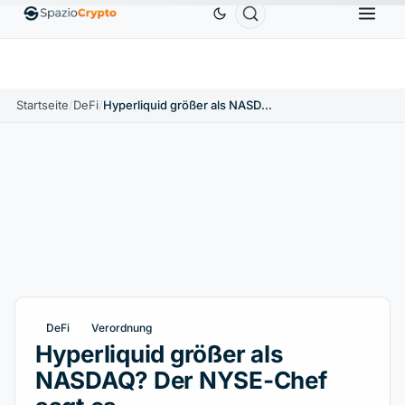
Ethereum
1.880,58 $
Tether
0,9991 $
BNB
586,
0%
ETH
↑1.90%
USDT
↑0.00%
BNB
Startseite
/
DeFi
/
Hyperliquid größer als NASDAQ? Der NYSE-Chef sagt es
DeFi
Verordnung
Hyperliquid größer als
NASDAQ? Der NYSE-Chef