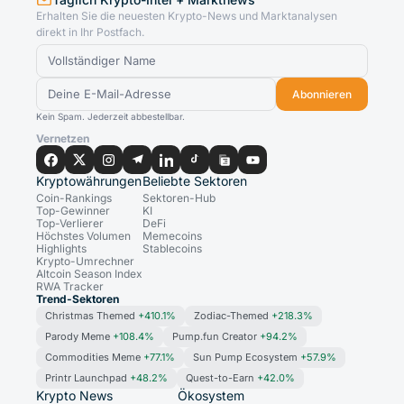
Erhalten Sie die neuesten Krypto-News und Marktanalysen
direkt in Ihr Postfach.
Abonnieren
Kein Spam. Jederzeit abbestellbar.
Vernetzen
Kryptowährungen
Beliebte Sektoren
Coin-Rankings
Sektoren-Hub
Top-Gewinner
KI
Top-Verlierer
DeFi
Höchstes Volumen
Memecoins
Highlights
Stablecoins
Krypto-Umrechner
Altcoin Season Index
RWA Tracker
Trend-Sektoren
Christmas Themed
+410.1%
Zodiac-Themed
+218.3%
Parody Meme
+108.4%
Pump.fun Creator
+94.2%
Commodities Meme
+77.1%
Sun Pump Ecosystem
+57.9%
Printr Launchpad
+48.2%
Quest-to-Earn
+42.0%
Krypto News
Ökosystem