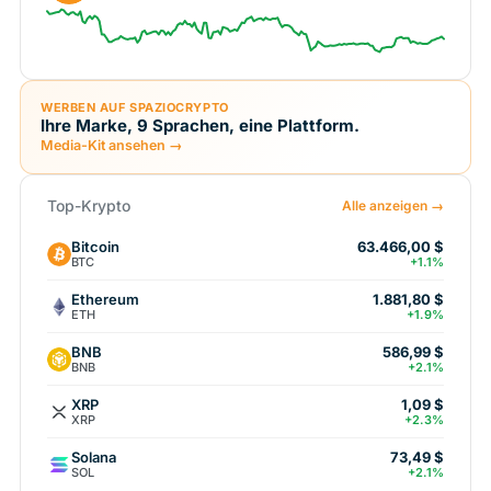
WERBEN AUF SPAZIOCRYPTO
Ihre Marke, 9 Sprachen, eine Plattform.
Media-Kit ansehen →
Top-Krypto
Alle anzeigen →
Bitcoin
63.466,00 $
BTC
+1.1%
Ethereum
1.881,80 $
ETH
+1.9%
BNB
586,99 $
BNB
+2.1%
XRP
1,09 $
XRP
+2.3%
Solana
73,49 $
SOL
+2.1%