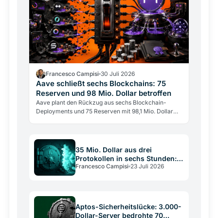
Francesco Campisi
30 Juli 2026
Aave schließt sechs Blockchains: 75
Reserven und 98 Mio. Dollar betroffen
Aave plant den Rückzug aus sechs Blockchain-
Deployments und 75 Reserven mit 98,1 Mio. Dollar
Einlagen. Das größte DeFi-Lending-Protokoll wählt
Tiefe statt…
35 Mio. Dollar aus drei
Protokollen in sechs Stunden:
Francesco Campisi
23 Juli 2026
Kryptografie blieb intakt
Aptos-Sicherheitslücke: 3.000-
Dollar-Server bedrohte 70