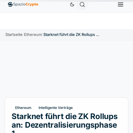
Ethereum
1.880,58 $
Tether
0,9991 $
BNB
5
1.10%
ETH
↑1.90%
USDT
↑0.00%
BNB
Startseite
/
Ethereum
/
Starknet führt die ZK Rollups an: Dezentralisierungsphase 1
Ethereum
Intelligente Verträge
Starknet führt die ZK Rollups
an: Dezentralisierungsphase