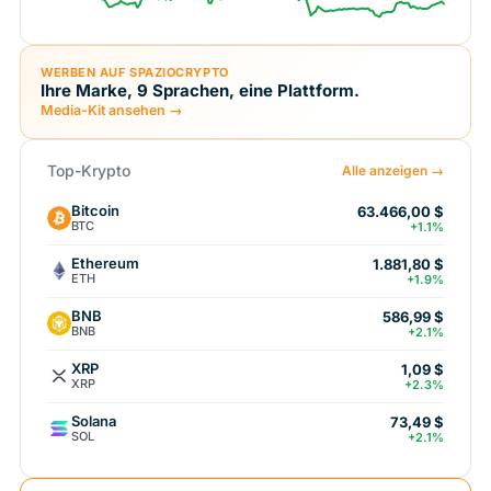
WERBEN AUF SPAZIOCRYPTO
Ihre Marke, 9 Sprachen, eine Plattform.
Media-Kit ansehen →
Top-Krypto
Alle anzeigen →
Bitcoin
63.466,00 $
BTC
+1.1%
Ethereum
1.881,80 $
ETH
+1.9%
BNB
586,99 $
BNB
+2.1%
XRP
1,09 $
XRP
+2.3%
Solana
73,49 $
SOL
+2.1%