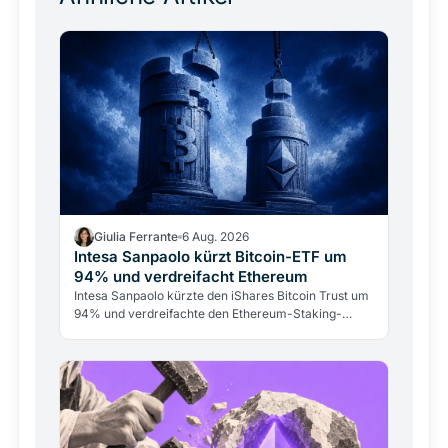
Giulia Ferrante
6 Aug. 2026
Intesa Sanpaolo kürzt Bitcoin-ETF um
94% und verdreifacht Ethereum
Intesa Sanpaolo kürzte den iShares Bitcoin Trust um
94% und verdreifachte den Ethereum-Staking-
Fonds. Das ARK/21Shares-Bitcoin-Investment bleibt
mit 67 Mio.…