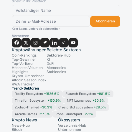
direkt in Ihr Postfach.
Abonnieren
Kein Spam. Jederzeit abbestellbar.
Vernetzen
Kryptowährungen
Beliebte Sektoren
Coin-Rankings
Sektoren-Hub
Top-Gewinner
KI
Top-Verlierer
DeFi
Höchstes Volumen
Memecoins
Highlights
Stablecoins
Krypto-Umrechner
Altcoin Season Index
RWA Tracker
Trend-Sektoren
Reality Ecosystem
+1526.6%
Flaunch Ecosystem
+981.5%
Time.fun Ecosystem
+150.9%
NFT Launchpad
+50.9%
Zodiac-Themed
+30.3%
CreatorBid Ecosystem
+28.5%
Arcade Games
+27.3%
Pons Launchpad
+27.1%
Krypto News
Ökosystem
News-Hub
Verzeichnis-Hub
Bitcoin
Unternehmen