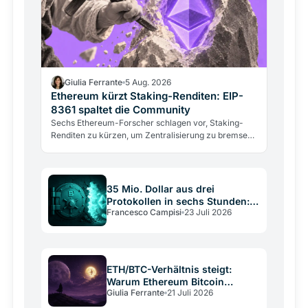
Giulia Ferrante
5 Aug. 2026
Ethereum kürzt Staking-Renditen: EIP-
8361 spaltet die Community
Sechs Ethereum-Forscher schlagen vor, Staking-
Renditen zu kürzen, um Zentralisierung zu bremsen.
Aave-Gründer Kulechov warnt: der Plan schadet
kleinen…
35 Mio. Dollar aus drei
Protokollen in sechs Stunden:
Francesco Campisi
23 Juli 2026
Kryptografie blieb intakt
ETH/BTC-Verhältnis steigt:
Warum Ethereum Bitcoin
Giulia Ferrante
21 Juli 2026
schlägt