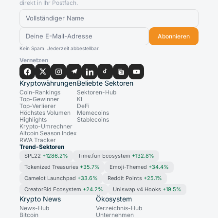
direkt in Ihr Postfach.
Abonnieren
Kein Spam. Jederzeit abbestellbar.
Vernetzen
Kryptowährungen
Beliebte Sektoren
Coin-Rankings
Sektoren-Hub
Top-Gewinner
KI
Top-Verlierer
DeFi
Höchstes Volumen
Memecoins
Highlights
Stablecoins
Krypto-Umrechner
Altcoin Season Index
RWA Tracker
Trend-Sektoren
SPL22
+1286.2%
Time.fun Ecosystem
+132.8%
Tokenized Treasuries
+35.7%
Emoji-Themed
+34.4%
Camelot Launchpad
+33.6%
Reddit Points
+25.1%
CreatorBid Ecosystem
+24.2%
Uniswap v4 Hooks
+19.5%
Krypto News
Ökosystem
News-Hub
Verzeichnis-Hub
Bitcoin
Unternehmen