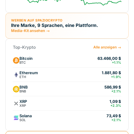
WERBEN AUF SPAZIOCRYPTO
Ihre Marke, 9 Sprachen, eine Plattform.
Media-Kit ansehen →
Top-Krypto
Alle anzeigen →
Bitcoin
63.466,00 $
BTC
+1.1%
Ethereum
1.881,80 $
ETH
+1.9%
BNB
586,99 $
BNB
+2.1%
XRP
1,09 $
XRP
+2.3%
Solana
73,49 $
SOL
+2.1%