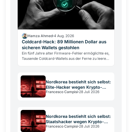
Hamza Ahmed
4 Aug. 2026
Coldcard-Hack: 89 Millionen Dollar aus
sicheren Wallets gestohlen
Ein fünf Jahre alter Firmware-Fehler ermöglichte es,
Tausende Coldcard-Wallets aus der Ferne zu leeren.
Laut Galaxy Research wurden 1.367 Bitcoin
gestohlen.…
Nordkorea bestiehlt sich selbst:
Elite-Hacker wegen Krypto-
Francesco Campisi
28 Juli 2026
Geldwäsche verhaftet
Nordkorea bestiehlt sich selbst:
Staatshacker wegen Krypto-
Francesco Campisi
28 Juli 2026
Geldwäsche verhaftet