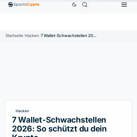
Ethereum
1.880,58 $
Tether
0,9991 $
BNB
586
.10%
ETH
↑1.90%
USDT
↑0.00%
BNB
Startseite
/
Hacken
/
7 Wallet-Schwachstellen 2026: So schützt du dein Krypto
Hacken
7 Wallet-Schwachstellen
2026: So schützt du dein