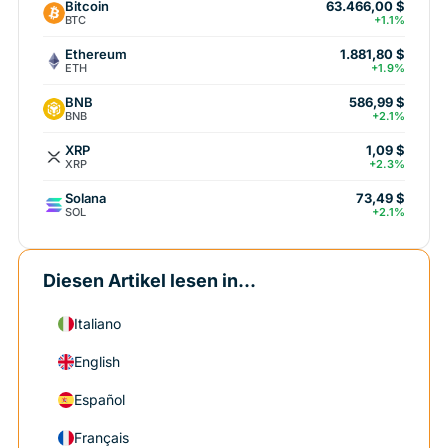
Bitcoin
63.466,00 $
BTC
+1.1%
Ethereum
1.881,80 $
ETH
+1.9%
BNB
586,99 $
BNB
+2.1%
XRP
1,09 $
XRP
+2.3%
Solana
73,49 $
SOL
+2.1%
Diesen Artikel lesen in...
Italiano
English
Español
Français