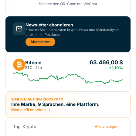
Scanne den QR-Code mit WeChat
Newsletter abonnieren
Erhalten Sie die neuesten Krypto-News und Marktanalysen
direkt in Ihr Postfach.
Abonnieren
63.466,00 $
Bitcoin
₿
BTC · 24h
+1.10%
WERBEN AUF SPAZIOCRYPTO
Ihre Marke, 9 Sprachen, eine Plattform.
Media-Kit ansehen →
Top-Krypto
Alle anzeigen →