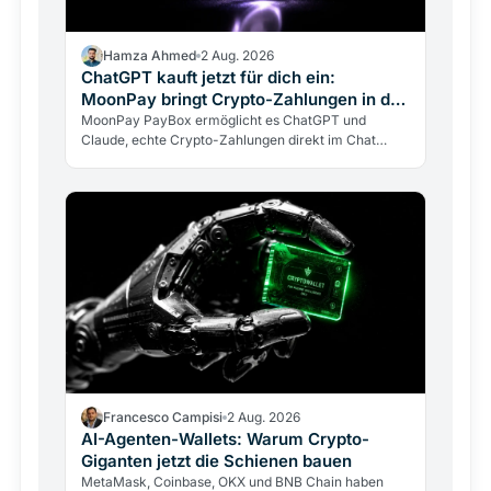
Hamza Ahmed
2 Aug. 2026
ChatGPT kauft jetzt für dich ein:
MoonPay bringt Crypto-Zahlungen in den
Chat
MoonPay PayBox ermöglicht es ChatGPT und
Claude, echte Crypto-Zahlungen direkt im Chat
auszuführen. Non-custodial, per Fingerabdruck
bestätigt, aber mit…
Francesco Campisi
2 Aug. 2026
AI-Agenten-Wallets: Warum Crypto-
Giganten jetzt die Schienen bauen
MetaMask, Coinbase, OKX und BNB Chain haben