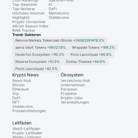
Coin-Rankings
Sektoren-Hub
Top-Gewinner
KI
Top-Verlierer
DeFi
Höchstes Volumen
Memecoins
Highlights
Stablecoins
Krypto-Umrechner
Altcoin Season Index
RWA Tracker
Trend-Sektoren
Remora Markets Tokenized rStocks
+34363391478.5%
aarna Vault Tokens
+96027.9%
Wrapped-Tokens
+199.2%
Hookr.fun Ecosystem
+110.3%
Pons Launchpad
+66.8%
Reserve Ecosystem
+51.3%
Zodiac-Themed
+44.9%
Pools Launchpad
+42.5%
Krypto News
Ökosystem
News-Hub
Verzeichnis-Hub
Bitcoin
Unternehmen
Ethereum
Personen
Xrp
Produkte
DeFi
Krypto-Jobs
NFT
Veranstaltungen
Stablecoins
Pressemitteilungen
Leitfäden
Web3-Leitfaden
Krypto-Leitfaden
Wallet-Leitfaden