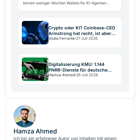
binnen weniger Wochen Wallets für KI-Agenten
lanciert. Warum die Giganten Infrastruktur für eine…
Crypto oder KI? Coinbase-CEO
Armstrong hat recht, ist aber
Giulia Ferrante
27 Juli 2026
kein neutraler Schiedsrichter
Digitalisierung KMU: 1.144
PNRR-Dienste für deutsche
Hamza Ahmed
26 Juli 2026
Mittelständler
Hamza Ahmed
Ich bin ein erfahrener Autor von Inhalten mit einem