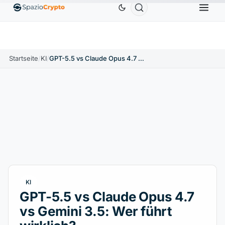
Ethereum
1.880,58 $
Tether
0,9991 $
BNB
586
10%
ETH
↑1.90%
USDT
↑0.00%
BNB
Startseite
/
KI
/
GPT-5.5 vs Claude Opus 4.7 vs Gemini 3.5: Wer führt wirklich?
KI
GPT-5.5 vs Claude Opus 4.7
vs Gemini 3.5: Wer führt