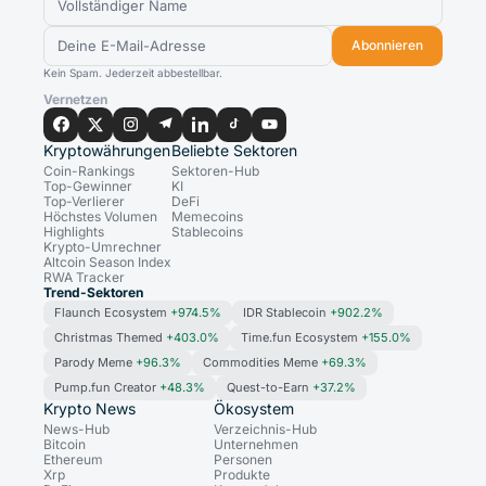
Abonnieren
Kein Spam. Jederzeit abbestellbar.
Vernetzen
Kryptowährungen
Beliebte Sektoren
Coin-Rankings
Sektoren-Hub
Top-Gewinner
KI
Top-Verlierer
DeFi
Höchstes Volumen
Memecoins
Highlights
Stablecoins
Krypto-Umrechner
Altcoin Season Index
RWA Tracker
Trend-Sektoren
Flaunch Ecosystem
+974.5%
IDR Stablecoin
+902.2%
Christmas Themed
+403.0%
Time.fun Ecosystem
+155.0%
Parody Meme
+96.3%
Commodities Meme
+69.3%
Pump.fun Creator
+48.3%
Quest-to-Earn
+37.2%
Krypto News
Ökosystem
News-Hub
Verzeichnis-Hub
Bitcoin
Unternehmen
Ethereum
Personen
Xrp
Produkte