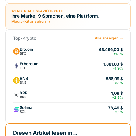
WERBEN AUF SPAZIOCRYPTO
Ihre Marke, 9 Sprachen, eine Plattform.
Media-Kit ansehen →
Top-Krypto
Alle anzeigen →
Bitcoin
63.466,00 $
BTC
+1.1%
Ethereum
1.881,80 $
ETH
+1.9%
BNB
586,99 $
BNB
+2.1%
XRP
1,09 $
XRP
+2.3%
Solana
73,49 $
SOL
+2.1%
Diesen Artikel lesen in...