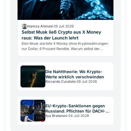
Hamza Ahmed
29 Juli 2026
Selbst Musk ließ Crypto aus X Money
raus: Was der Launch lehrt
Elon Musk startete X Money ohne Kryptowährungen:
nur Dollar, 6 Prozent Rendite. Warum selbst der
größte Krypto-Verfechter sie draußen ließ und was
das über…
Die Nahttheorie: Wo Krypto-
Werte wirklich verschwinden
Riccardo Curatolo
28 Juli 2026
EU-Krypto-Sanktionen gegen
Russland: Pflichten für DACH-
Ilya Bratanov
24 Juli 2026
Betreiber