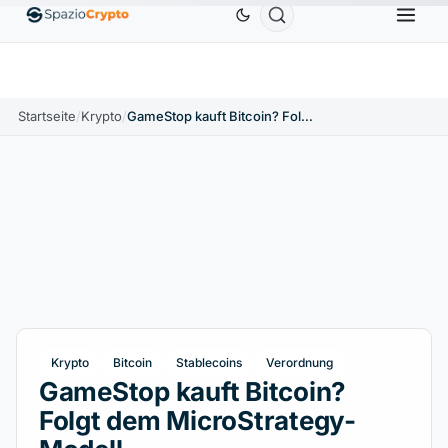
Ethereum
1.880,58 $
Tether
0,9991 $
BNB
58
1.10%
ETH
↑1.90%
USDT
↑0.00%
BNB
Startseite
/
Krypto
/
GameStop kauft Bitcoin? Folgt dem MicroStrategy-Modell
Krypto
Bitcoin
Stablecoins
Verordnung
GameStop kauft Bitcoin?
Folgt dem MicroStrategy-