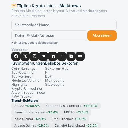
Täglich Krypto-Intel + Marktnews
Erhalten Sie die neuesten Krypto-News und Marktanalysen
direkt in Ihr Postfach.
Abonnieren
Kein Spam. Jederzeit abbestellbar.
Vernetzen
Kryptowährungen
Beliebte Sektoren
Coin-Rankings
Sektoren-Hub
Top-Gewinner
KI
Top-Verlierer
DeFi
Höchstes Volumen
Memecoins
Highlights
Stablecoins
Krypto-Umrechner
Altcoin Season Index
RWA Tracker
Trend-Sektoren
SPL22
+1260.8%
Kommunitas Launchpad
+1021.2%
Time.fun Ecosystem
+161.4%
ERC20i
+127.5%
Zora Creator
+52.9%
Emoji-Themed
+34.7%
Arcade Games
+29.5%
Camelot Launchpad
+22.5%