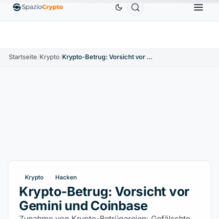
Ethereum
1.880,58 $
Tether
0,9991 $
BNB
586,64 
ETH
↑1.90%
USDT
↑0.00%
BNB
Startseite
/
Krypto
/
Krypto-Betrug: Vorsicht vor Gemini und Coinbase
Krypto
Hacken
Krypto-Betrug: Vorsicht vor
Gemini und Coinbase
Zunahme von Krypto-Betrügereien: Gefälschte