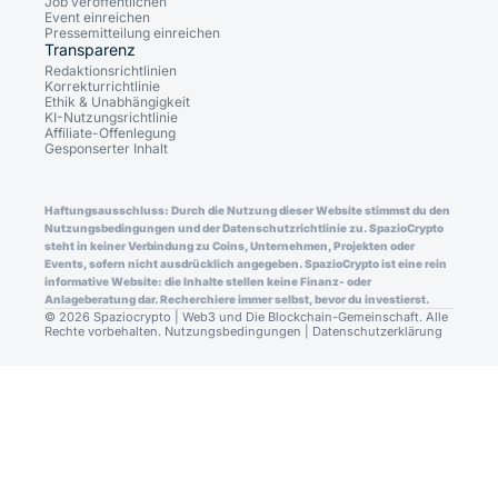
Job veröffentlichen
Event einreichen
Pressemitteilung einreichen
Transparenz
Redaktionsrichtlinien
Korrekturrichtlinie
Ethik & Unabhängigkeit
KI-Nutzungsrichtlinie
Affiliate-Offenlegung
Gesponserter Inhalt
Haftungsausschluss: Durch die Nutzung dieser Website stimmst du den
Nutzungsbedingungen und der Datenschutzrichtlinie zu. SpazioCrypto
steht in keiner Verbindung zu Coins, Unternehmen, Projekten oder
Events, sofern nicht ausdrücklich angegeben. SpazioCrypto ist eine rein
informative Website: die Inhalte stellen keine Finanz- oder
Anlageberatung dar. Recherchiere immer selbst, bevor du investierst.
© 2026 Spaziocrypto | Web3 und Die Blockchain-Gemeinschaft. Alle
Rechte vorbehalten.
Nutzungsbedingungen
|
Datenschutzerklärung