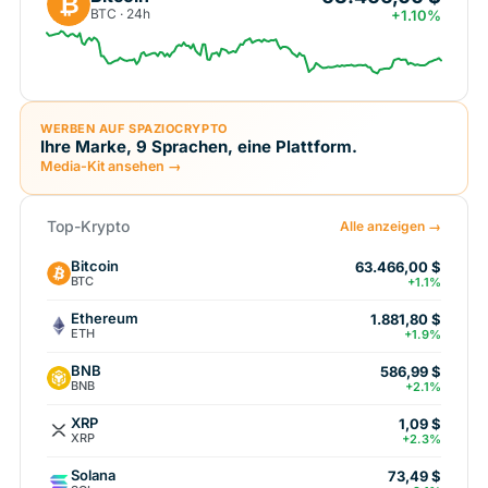
₿
BTC · 24h
+1.10%
WERBEN AUF SPAZIOCRYPTO
Ihre Marke, 9 Sprachen, eine Plattform.
Media-Kit ansehen →
Top-Krypto
Alle anzeigen →
Bitcoin
63.466,00 $
BTC
+1.1%
Ethereum
1.881,80 $
ETH
+1.9%
BNB
586,99 $
BNB
+2.1%
XRP
1,09 $
XRP
+2.3%
Solana
73,49 $