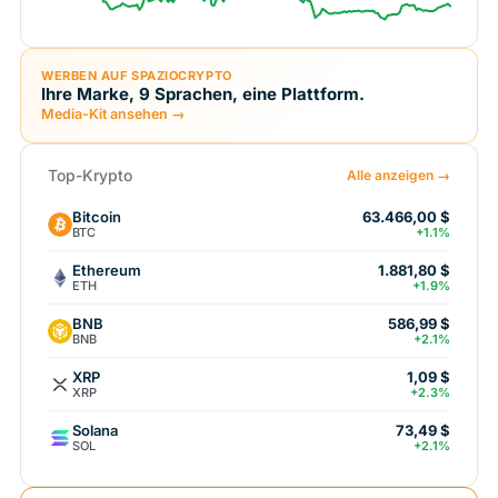
WERBEN AUF SPAZIOCRYPTO
Ihre Marke, 9 Sprachen, eine Plattform.
Media-Kit ansehen →
Top-Krypto
Alle anzeigen →
Bitcoin
63.466,00 $
BTC
+1.1%
Ethereum
1.881,80 $
ETH
+1.9%
BNB
586,99 $
BNB
+2.1%
XRP
1,09 $
XRP
+2.3%
Solana
73,49 $
SOL
+2.1%