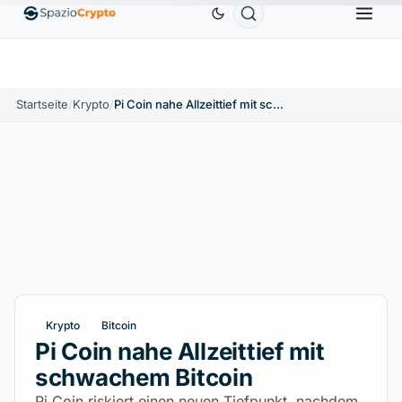
Ethereum
1.880,58 $
Tether
0,9991 $
BNB
586
10%
ETH
↑1.90%
USDT
↑0.00%
BNB
Startseite
/
Krypto
/
Pi Coin nahe Allzeittief mit schwachem Bitcoin
Krypto
Bitcoin
Pi Coin nahe Allzeittief mit
schwachem Bitcoin
Pi Coin riskiert einen neuen Tiefpunkt, nachdem