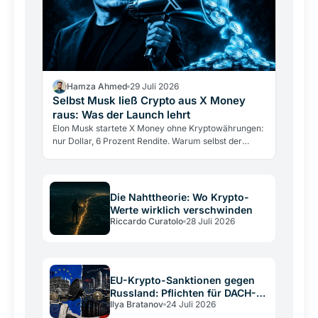
Hamza Ahmed
29 Juli 2026
Selbst Musk ließ Crypto aus X Money
raus: Was der Launch lehrt
Elon Musk startete X Money ohne Kryptowährungen:
nur Dollar, 6 Prozent Rendite. Warum selbst der
größte Krypto-Verfechter sie draußen ließ und was
das über…
Die Nahttheorie: Wo Krypto-
Werte wirklich verschwinden
Riccardo Curatolo
28 Juli 2026
EU-Krypto-Sanktionen gegen
Russland: Pflichten für DACH-
Ilya Bratanov
24 Juli 2026
Betreiber