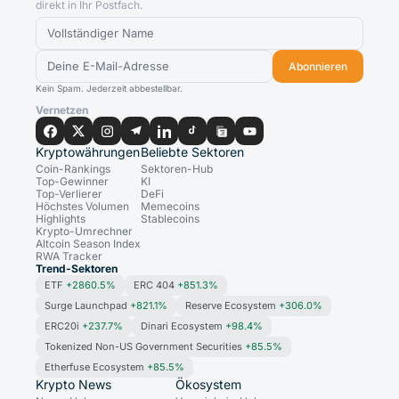
direkt in Ihr Postfach.
Abonnieren
Kein Spam. Jederzeit abbestellbar.
Vernetzen
Kryptowährungen
Beliebte Sektoren
Coin-Rankings
Sektoren-Hub
Top-Gewinner
KI
Top-Verlierer
DeFi
Höchstes Volumen
Memecoins
Highlights
Stablecoins
Krypto-Umrechner
Altcoin Season Index
RWA Tracker
Trend-Sektoren
ETF
+2860.5%
ERC 404
+851.3%
Surge Launchpad
+821.1%
Reserve Ecosystem
+306.0%
ERC20i
+237.7%
Dinari Ecosystem
+98.4%
Tokenized Non-US Government Securities
+85.5%
Etherfuse Ecosystem
+85.5%
Krypto News
Ökosystem