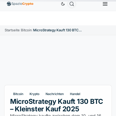
Ethereum
1.880,58 $
Tether
0,9991 $
BNB
586,64
ETH
↑1.90%
USDT
↑0.00%
BNB
Startseite
/
Bitcoin
/
MicroStrategy Kauft 130 BTC – Kleinster Kauf 2025
Bitcoin
Krypto
Nachrichten
Handel
MicroStrategy Kauft 130 BTC
– Kleinster Kauf 2025
MicroStrategy kaufte zwischen dem 10. und 16.