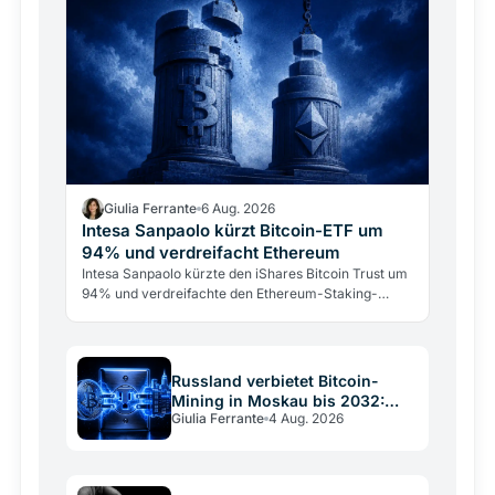
Giulia Ferrante
6 Aug. 2026
Intesa Sanpaolo kürzt Bitcoin-ETF um
94% und verdreifacht Ethereum
Intesa Sanpaolo kürzte den iShares Bitcoin Trust um
94% und verdreifachte den Ethereum-Staking-
Fonds. Das ARK/21Shares-Bitcoin-Investment bleibt
mit 67 Mio.…
Russland verbietet Bitcoin-
Mining in Moskau bis 2032:
Giulia Ferrante
4 Aug. 2026
Stromnetz vs. Krypto