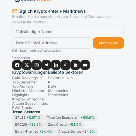
Täglich Krypto-Intel + Marktnews
Erhalten Sie die neuesten Krypto-News und Marktanalysen
direkt in Ihr Postfach.
Abonnieren
Kein Spam. Jederzeit abbestellbar.
Vernetzen
Kryptowährungen
Beliebte Sektoren
Coin-Rankings
Sektoren-Hub
Top-Gewinner
KI
Top-Verlierer
DeFi
Höchstes Volumen
Memecoins
Highlights
Stablecoins
Krypto-Umrechner
Altcoin Season Index
RWA Tracker
Trend-Sektoren
SPL22
+1267.1%
Time.fun Ecosystem
+160.8%
ERC20i
+129.8%
Zora Creator
+53.0%
Emoji-Themed
+34.4%
Arcade Games
+34.3%