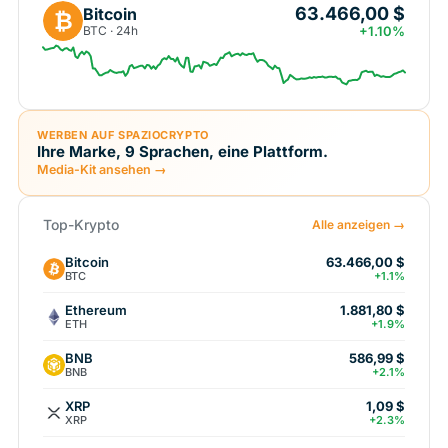
63.466,00 $
Bitcoin
₿
BTC · 24h
+1.10%
WERBEN AUF SPAZIOCRYPTO
Ihre Marke, 9 Sprachen, eine Plattform.
Media-Kit ansehen →
Top-Krypto
Alle anzeigen →
Bitcoin
63.466,00 $
BTC
+1.1%
Ethereum
1.881,80 $
ETH
+1.9%
BNB
586,99 $
BNB
+2.1%
XRP
1,09 $
XRP
+2.3%