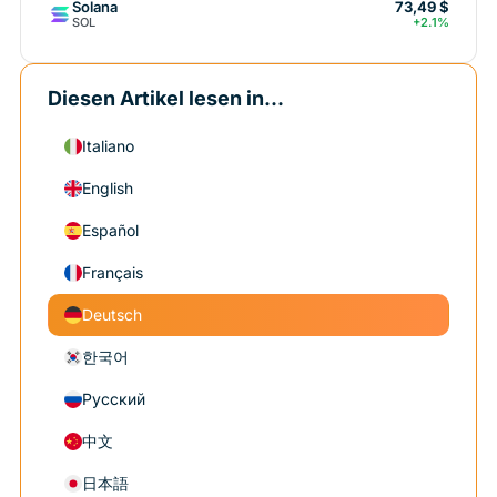
Solana
73,49 $
SOL
+2.1%
Diesen Artikel lesen in...
Italiano
English
Español
Français
Deutsch
한국어
Русский
中文
日本語