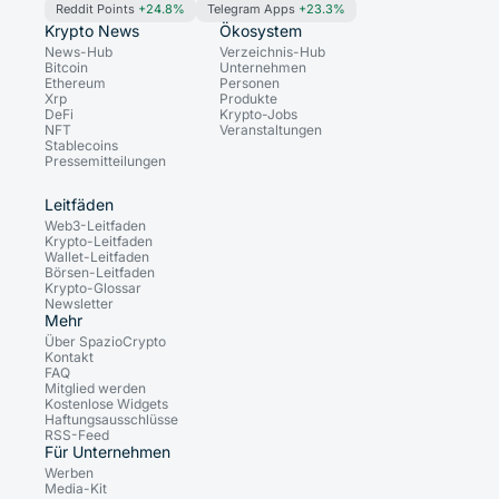
Reddit Points
+24.8%
Telegram Apps
+23.3%
Krypto News
Ökosystem
News-Hub
Verzeichnis-Hub
Bitcoin
Unternehmen
Ethereum
Personen
Xrp
Produkte
DeFi
Krypto-Jobs
NFT
Veranstaltungen
Stablecoins
Pressemitteilungen
Leitfäden
Web3-Leitfaden
Krypto-Leitfaden
Wallet-Leitfaden
Börsen-Leitfaden
Krypto-Glossar
Newsletter
Mehr
Über SpazioCrypto
Kontakt
FAQ
Mitglied werden
Kostenlose Widgets
Haftungsausschlüsse
RSS-Feed
Für Unternehmen
Werben
Media-Kit