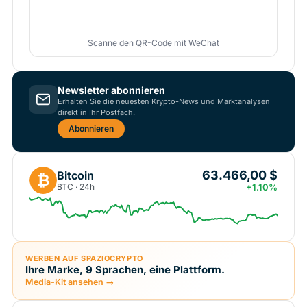
Scanne den QR-Code mit WeChat
Newsletter abonnieren
Erhalten Sie die neuesten Krypto-News und Marktanalysen
direkt in Ihr Postfach.
Abonnieren
63.466,00 $
Bitcoin
₿
BTC · 24h
+1.10%
WERBEN AUF SPAZIOCRYPTO
Ihre Marke, 9 Sprachen, eine Plattform.
Media-Kit ansehen →