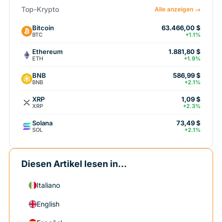
Top-Krypto
Alle anzeigen →
Bitcoin
63.466,00 $
BTC
+1.1%
Ethereum
1.881,80 $
ETH
+1.9%
BNB
586,99 $
BNB
+2.1%
XRP
1,09 $
XRP
+2.3%
Solana
73,49 $
SOL
+2.1%
Diesen Artikel lesen in...
Italiano
English