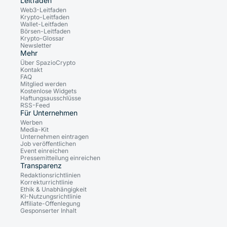
Leitfäden
Web3-Leitfaden
Krypto-Leitfaden
Wallet-Leitfaden
Börsen-Leitfaden
Krypto-Glossar
Newsletter
Mehr
Über SpazioCrypto
Kontakt
FAQ
Mitglied werden
Kostenlose Widgets
Haftungsausschlüsse
RSS-Feed
Für Unternehmen
Werben
Media-Kit
Unternehmen eintragen
Job veröffentlichen
Event einreichen
Pressemitteilung einreichen
Transparenz
Redaktionsrichtlinien
Korrekturrichtlinie
Ethik & Unabhängigkeit
KI-Nutzungsrichtlinie
Affiliate-Offenlegung
Gesponserter Inhalt