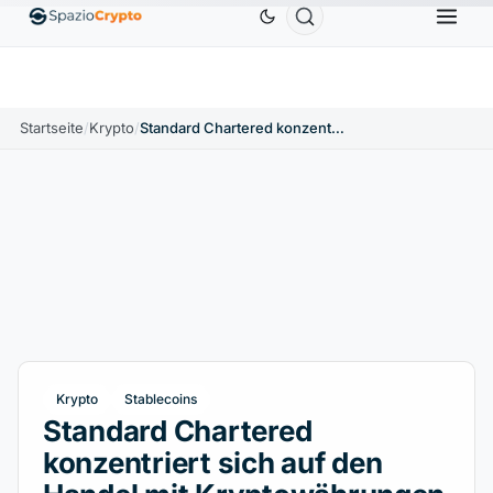
Ethereum
1.880,58 $
Tether
0,9991 $
BNB
5
1.10%
ETH
↑1.90%
USDT
↑0.00%
BNB
Startseite
/
Krypto
/
Standard Chartered konzentriert sich auf den Handel mit Kryptowährungen und Stablecoins
Krypto
Stablecoins
Standard Chartered
konzentriert sich auf den