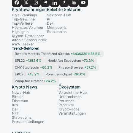
Kryptowährungen
Beliebte Sektoren
Coin-Rankings
Sektoren-Hub
Top-Gewinner
KI
Top-Verlierer
DeFi
Höchstes Volumen
Memecoins
Highlights
Stablecoins
Krypto-Umrechner
Altcoin Season Index
RWA Tracker
Trend-Sektoren
Remora Markets Tokenized rStocks
+34363391478.5%
SPL22
+1352.6%
Hookr.fun Ecosystem
+73.3%
CNY Stablecoin
+60.2%
Privacy Browser
+57.2%
ERC20i
+43.9%
Pons Launchpad
+36.6%
Pump.fun Creator
+24.2%
Krypto News
Ökosystem
News-Hub
Verzeichnis-Hub
Bitcoin
Unternehmen
Ethereum
Personen
Xrp
Produkte
DeFi
Krypto-Jobs
NFT
Veranstaltungen
Stablecoins
Pressemitteilungen