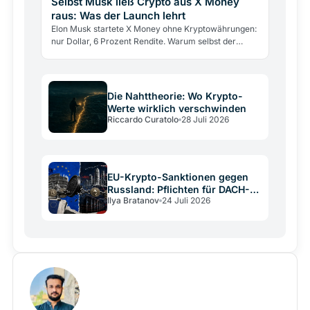
Selbst Musk ließ Crypto aus X Money
raus: Was der Launch lehrt
Elon Musk startete X Money ohne Kryptowährungen:
nur Dollar, 6 Prozent Rendite. Warum selbst der
größte Krypto-Verfechter sie draußen ließ und was
das über…
Die Nahttheorie: Wo Krypto-
Werte wirklich verschwinden
Riccardo Curatolo
28 Juli 2026
EU-Krypto-Sanktionen gegen
Russland: Pflichten für DACH-
Ilya Bratanov
24 Juli 2026
Betreiber