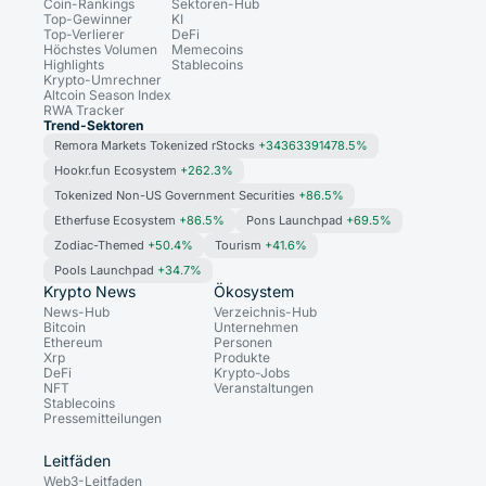
Coin-Rankings
Sektoren-Hub
Top-Gewinner
KI
Top-Verlierer
DeFi
Höchstes Volumen
Memecoins
Highlights
Stablecoins
Krypto-Umrechner
Altcoin Season Index
RWA Tracker
Trend-Sektoren
Remora Markets Tokenized rStocks
+34363391478.5%
Hookr.fun Ecosystem
+262.3%
Tokenized Non-US Government Securities
+86.5%
Etherfuse Ecosystem
+86.5%
Pons Launchpad
+69.5%
Zodiac-Themed
+50.4%
Tourism
+41.6%
Pools Launchpad
+34.7%
Krypto News
Ökosystem
News-Hub
Verzeichnis-Hub
Bitcoin
Unternehmen
Ethereum
Personen
Xrp
Produkte
DeFi
Krypto-Jobs
NFT
Veranstaltungen
Stablecoins
Pressemitteilungen
Leitfäden
Web3-Leitfaden