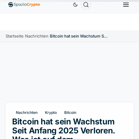
Ethereum
1.880,58 $
Tether
0,9991 $
BNB
586
10%
ETH
↑1.90%
USDT
↑0.00%
BNB
Startseite
/
Nachrichten
/
Bitcoin hat sein Wachstum Seit Anfang 2025 Verloren. Was ist auf dem Kryptowährungsmarkt Passiert?
Nachrichten
Krypto
Bitcoin
Bitcoin hat sein Wachstum
Seit Anfang 2025 Verloren.