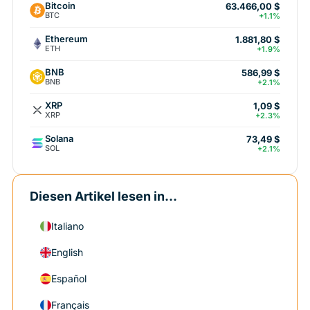
Bitcoin
63.466,00 $
BTC
+1.1%
Ethereum
1.881,80 $
ETH
+1.9%
BNB
586,99 $
BNB
+2.1%
XRP
1,09 $
XRP
+2.3%
Solana
73,49 $
SOL
+2.1%
Diesen Artikel lesen in...
Italiano
English
Español
Français