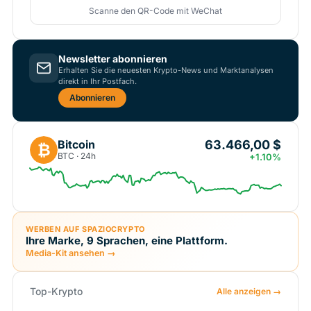
Scanne den QR-Code mit WeChat
Newsletter abonnieren
Erhalten Sie die neuesten Krypto-News und Marktanalysen
direkt in Ihr Postfach.
Abonnieren
63.466,00 $
Bitcoin
₿
BTC · 24h
+1.10%
WERBEN AUF SPAZIOCRYPTO
Ihre Marke, 9 Sprachen, eine Plattform.
Media-Kit ansehen →
Top-Krypto
Alle anzeigen →