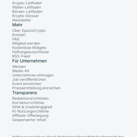
Krypto-Leitfaden
Wallet-Leitfaden
Börsen-Leitfaden
Krypto-Glossar
Newsletter
Mehr
Über SpazioCrypto
Kontakt
FAQ
Mitglied werden
Kostenlose Widgets
Haftungsausschlüsse
RSS-Feed
Für Unternehmen
Werben
Media-Kit
Unternehmen eintragen
Job veröffentlichen
Event einreichen
Pressemitteilung einreichen
Transparenz
Redaktionsrichtlinien
Korrekturrichtlinie
Ethik & Unabhängigkeit
KI-Nutzungsrichtlinie
Affiliate-Offenlegung
Gesponserter Inhalt
Haftungsausschluss: Durch die Nutzung dieser Website stimmst du den