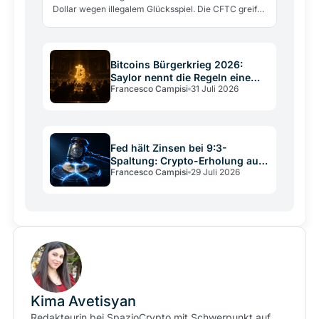
Dollar wegen illegalem Glücksspiel. Die CFTC greift
gleichzeitig ein, um die Klage zu stoppen.
Bitcoins Bürgerkrieg 2026:
Saylor nennt die Regeln eine
Francesco Campisi
31 Juli 2026
Verfassung
Fed hält Zinsen bei 9:3-
Spaltung: Crypto-Erholung auf
Francesco Campisi
29 Juli 2026
wackligem Grund
Kima Avetisyan
Redakteurin bei SpazioCrypto mit Schwerpunkt auf