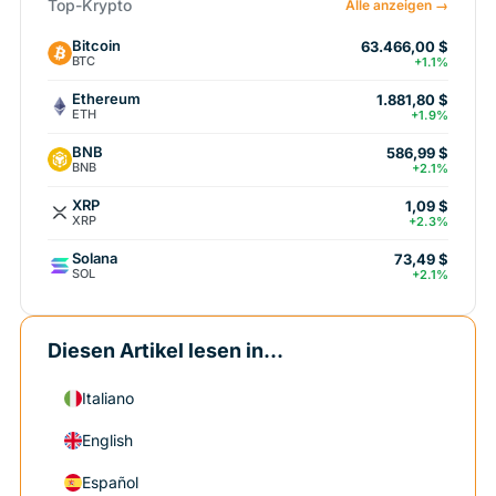
Top-Krypto
Alle anzeigen →
Bitcoin
63.466,00 $
BTC
+1.1%
Ethereum
1.881,80 $
ETH
+1.9%
BNB
586,99 $
BNB
+2.1%
XRP
1,09 $
XRP
+2.3%
Solana
73,49 $
SOL
+2.1%
Diesen Artikel lesen in...
Italiano
English
Español