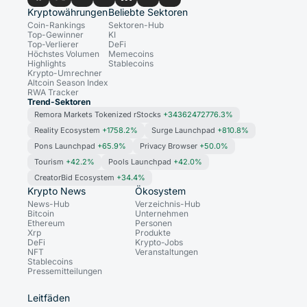
Kryptowährungen
Beliebte Sektoren
Coin-Rankings
Sektoren-Hub
Top-Gewinner
KI
Top-Verlierer
DeFi
Höchstes Volumen
Memecoins
Highlights
Stablecoins
Krypto-Umrechner
Altcoin Season Index
RWA Tracker
Trend-Sektoren
Remora Markets Tokenized rStocks
+34362472776.3%
Reality Ecosystem
+1758.2%
Surge Launchpad
+810.8%
Pons Launchpad
+65.9%
Privacy Browser
+50.0%
Tourism
+42.2%
Pools Launchpad
+42.0%
CreatorBid Ecosystem
+34.4%
Krypto News
Ökosystem
News-Hub
Verzeichnis-Hub
Bitcoin
Unternehmen
Ethereum
Personen
Xrp
Produkte
DeFi
Krypto-Jobs
NFT
Veranstaltungen
Stablecoins
Pressemitteilungen
Leitfäden