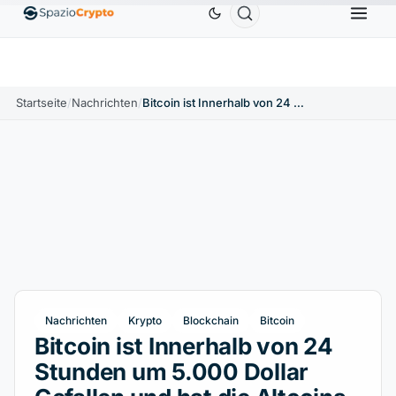
Ethereum
1.880,58 $
Tether
0,9991 $
BNB
586,64 
ETH
↑1.90%
USDT
↑0.00%
BNB
Startseite
/
Nachrichten
/
Bitcoin ist Innerhalb von 24 Stunden um 5.000 Dollar Gefallen und hat die Altcoins Mitgerissen. Was Wird der Nächste Schritt Sein?
Nachrichten
Krypto
Blockchain
Bitcoin
Bitcoin ist Innerhalb von 24
Stunden um 5.000 Dollar