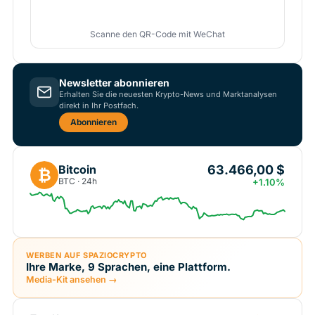
Scanne den QR-Code mit WeChat
Newsletter abonnieren
Erhalten Sie die neuesten Krypto-News und Marktanalysen
direkt in Ihr Postfach.
Abonnieren
63.466,00 $
Bitcoin
₿
BTC · 24h
+1.10%
WERBEN AUF SPAZIOCRYPTO
Ihre Marke, 9 Sprachen, eine Plattform.
Media-Kit ansehen →