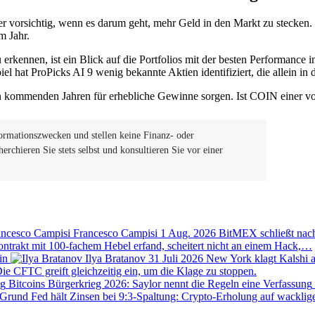
er vorsichtig, wenn es darum geht, mehr Geld in den Markt zu stecken
m Jahr.
kennen, ist ein Blick auf die Portfolios mit der besten Performance in
iel hat ProPicks AI 9 wenig bekannte Aktien identifiziert, die allein i
en kommenden Jahren für erhebliche Gewinne sorgen. Ist COIN einer v
formationszwecken und stellen keine Finanz- oder
chieren Sie stets selbst und konsultieren Sie vor einer
Francesco Campisi
1 Aug. 2026
BitMEX schließt nach
ntrakt mit 100-fachem Hebel erfand, scheitert nicht an einem Hack,…
Ilya Bratanov
31 Juli 2026
New York klagt Kalshi a
Die CFTC greift gleichzeitig ein, um die Klage zu stoppen.
Bitcoins Bürgerkrieg 2026: Saylor nennt die Regeln eine Verfassung
Fed hält Zinsen bei 9:3-Spaltung: Crypto-Erholung auf wackli