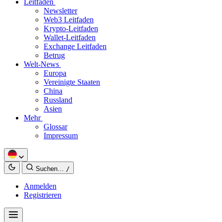
Leitfäden
Newsletter
Web3 Leitfaden
Krypto-Leitfaden
Wallet-Leitfaden
Exchange Leitfaden
Betrug
Welt-News
Europa
Vereinigte Staaten
China
Russland
Asien
Mehr
Glossar
Impressum
Suchen…
/
Anmelden
Registrieren