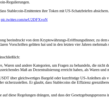
coin-Regulierungen.
dass Stablecoin-Emittenten ihre Token mit US-Schatzbriefen absichern.
.
pic.twitter.com/neU2DFXvoN
ong beeindruckt von dem Kryptowährungs-Eröffnungsdinner, zu dem de
n Vorschriften gelitten hat und in den letzten vier Jahren mehrmals un
nschließlich:
e, Waren und andere Kategorien, um Fragen zu behandeln, die nicht dur
n ausreichendes Maß an Dezentralisierung erreicht haben, als Waren und 
 USDT über gleichwertiges Bargeld oder kurzfristige US-Anleihen als v
r sicherzustellen. Er glaubt, dass Stablecoins die Effizienz grenzüber
, die auf diese Regelungen drängen, und dass der Gesetzgebungsprozes