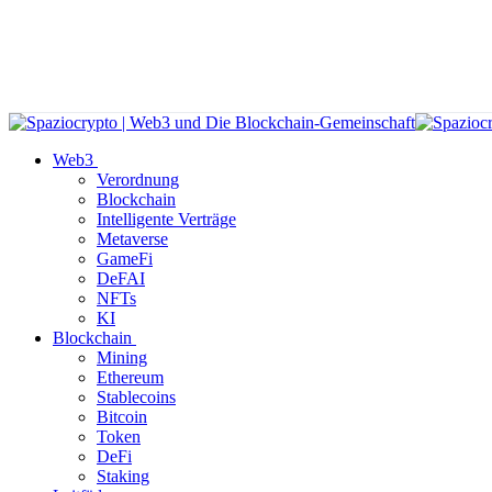
Web3
Verordnung
Blockchain
Intelligente Verträge
Metaverse
GameFi
DeFAI
NFTs
KI
Blockchain
Mining
Ethereum
Stablecoins
Bitcoin
Token
DeFi
Staking