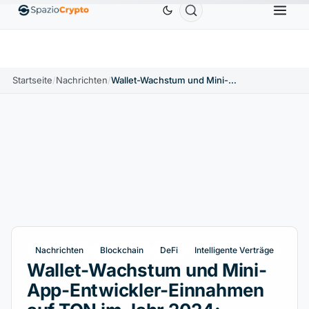
Ethereum
1.880,58 $
Tether
0,9991 $
BNB
586
10%
ETH
↑1.90%
USDT
↑0.00%
BNB
Startseite
/
Nachrichten
/
Wallet-Wachstum und Mini-App-Entwickler-Einnahmen auf TON im Jahr 2024: Vollständiger Bericht
Nachrichten
Blockchain
DeFi
Intelligente Verträge
Wallet-Wachstum und Mini-
App-Entwickler-Einnahmen