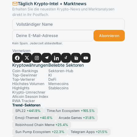
Täglich Krypto-Intel + Marktnews
Erhalten Sie die neuesten Krypto-News und Marktanalysen
direkt in Ihr Postfach.
Abonnieren
Kein Spam. Jederzeit abbestellbar.
Vernetzen
Kryptowährungen
Beliebte Sektoren
Coin-Rankings
Sektoren-Hub
Top-Gewinner
KI
Top-Verlierer
DeFi
Höchstes Volumen
Memecoins
Highlights
Stablecoins
Krypto-Umrechner
Altcoin Season Index
RWA Tracker
Trend-Sektoren
SPL22
+441.9%
Time.fun Ecosystem
+165.5%
Emoji-Themed
+40.6%
Arcade Games
+31.8%
Robinhood Chain Meme
+25.4%
Sun Pump Ecosystem
+22.3%
Telegram Apps
+21.5%