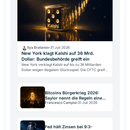
Ilya Bratanov
31 Juli 2026
New York klagt Kalshi auf 36 Mrd.
Dollar: Bundesbehörde greift ein
New York verklagt Kalshi auf bis zu 36 Milliarden
Dollar wegen illegalem Glücksspiel. Die CFTC greift
gleichzeitig ein, um die Klage zu stoppen.
Bitcoins Bürgerkrieg 2026:
Saylor nennt die Regeln eine
Francesco Campisi
31 Juli 2026
Verfassung
Fed hält Zinsen bei 9:3-