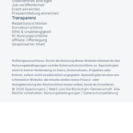
Unternehmen eintragen
Job veröffentlichen
Event einreichen
Pressemitteilung einreichen
Transparenz
Redaktionsrichtlinien
Korrekturrichtlinie
Ethik & Unabhängigkeit
KI-Nutzungsrichtlinie
Affiliate-Offenlegung
Gesponserter Inhalt
Haftungsausschluss: Durch die Nutzung dieser Website stimmst du den
Nutzungsbedingungen und der Datenschutzrichtlinie zu. SpazioCrypto
steht in keiner Verbindung zu Coins, Unternehmen, Projekten oder
Events, sofern nicht ausdrücklich angegeben. SpazioCrypto ist eine rein
informative Website: die Inhalte stellen keine Finanz- oder
Anlageberatung dar. Recherchiere immer selbst, bevor du investierst.
© 2026 Spaziocrypto | Web3 und Die Blockchain-Gemeinschaft. Alle
Rechte vorbehalten.
Nutzungsbedingungen
|
Datenschutzerklärung