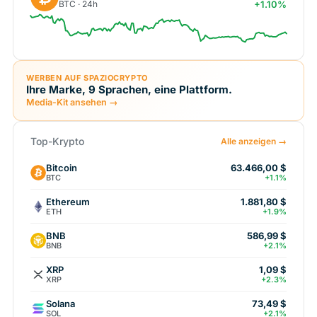
BTC · 24h
+1.10%
WERBEN AUF SPAZIOCRYPTO
Ihre Marke, 9 Sprachen, eine Plattform.
Media-Kit ansehen →
Top-Krypto
Alle anzeigen →
Bitcoin
63.466,00 $
BTC
+1.1%
Ethereum
1.881,80 $
ETH
+1.9%
BNB
586,99 $
BNB
+2.1%
XRP
1,09 $
XRP
+2.3%
Solana
73,49 $
SOL
+2.1%