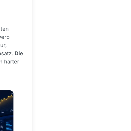
aten
werb
ur,
msatz.
Die
n harter