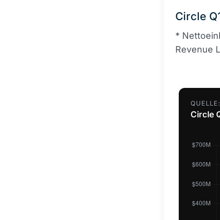
Circle Q
* Nettoei
Revenue Le
QUELLE:
Circle 