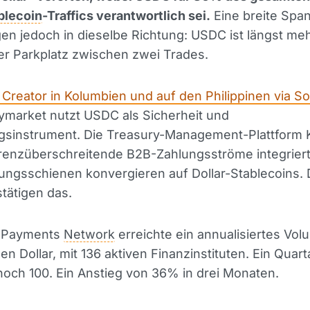
blecoin
-Traffics verantwortlich sei.
Eine breite Spa
en jedoch in dieselbe Richtung: USDC ist längst meh
ger Parkplatz zwischen zwei Trades.
 Creator in Kolumbien und auf den Philippinen via So
ymarket nutzt USDC als Sicherheit und
gsinstrument. Die Treasury-Management-Plattform K
enzüberschreitende B2B-Zahlungsströme integriert.
ungsschienen konvergieren auf Dollar-Stablecoins. 
tätigen das.
e Payments
Network
erreichte ein annualisiertes Vo
den Dollar, mit 136 aktiven Finanzinstituten. Ein Quart
och 100. Ein Anstieg von 36% in drei Monaten.