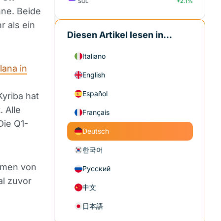
SOL
+2.1%
nne. Beide
r als ein
Diesen Artikel lesen in...
Italiano
lana in
English
Español
yriba hat
 Alle
Français
Die Q1-
Deutsch
한국어
lumen von
Русский
al zuvor
中文
日本語