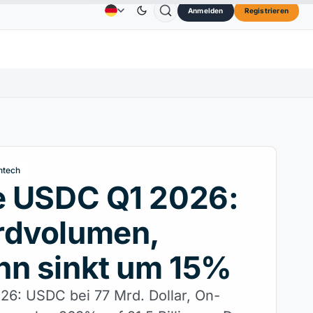
Anmelden
Registrieren
73,45 $
TRON
0,3264 $
Dogecoin
0,0707 $
Anzeige
Kontakt
Über
OL
↑2.10%
TRX
↓0.30%
DOGE
↑2.40%
ntech
e USDC Q1 2026:
rdvolumen,
nn sinkt um 15%
026: USDC bei 77 Mrd. Dollar, On-