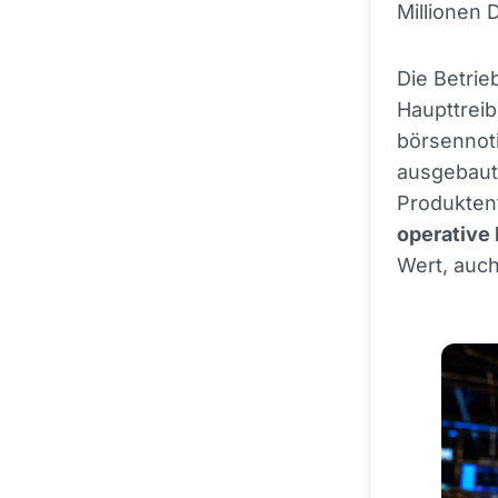
Millionen 
Die Betrie
Haupttreib
börsennoti
ausgebaut.
Produktent
operative 
Wert, auc