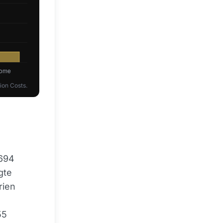
ion Costs.
 694
gte
rien
55