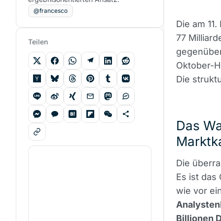
@francesco
Die am 11.
77 Milliar
Teilen
gegenüber
Oktober-Ho
Die strukt
Das Wac
Marktka
Die überra
Es ist das
wie vor e
Analystenk
Billionen