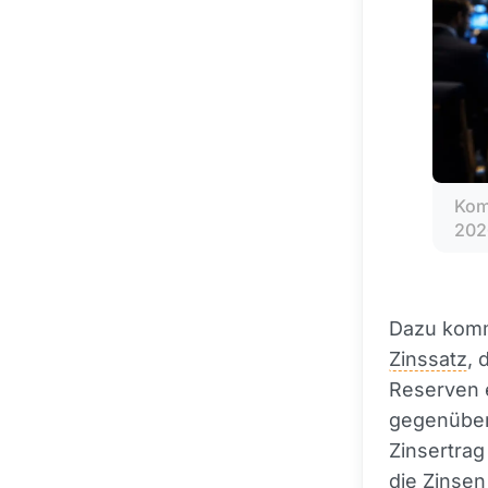
Kom
202
Dazu kommt
Zinssatz
, 
Reserven 
gegenüber 
Zinsertrag
die
Zinsen