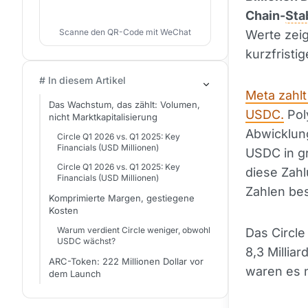
Chain-
Sta
Scanne den QR-Code mit WeChat
Werte zeig
kurzfristi
# In diesem Artikel
Meta zahlt
Das Wachstum, das zählt: Volumen,
USDC.
Pol
nicht Marktkapitalisierung
Abwicklun
Circle Q1 2026 vs. Q1 2025: Key
Financials (USD Millionen)
USDC in gr
Circle Q1 2026 vs. Q1 2025: Key
diese Zahl
Financials (USD Millionen)
Zahlen bes
Komprimierte Margen, gestiegene
Kosten
Warum verdient Circle weniger, obwohl
Das Circl
USDC wächst?
8,3 Milliar
ARC-Token: 222 Millionen Dollar vor
waren es n
dem Launch