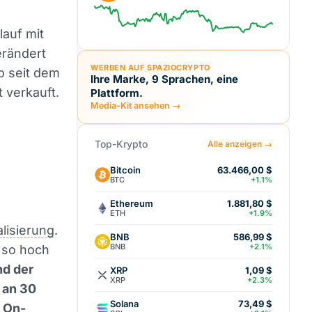
lauf mit
erändert
WERBEN AUF SPAZIOCRYPTO
o seit dem
Ihre Marke, 9 Sprachen, eine
 verkauft.
Plattform.
Media-Kit ansehen →
Top-Krypto
Alle anzeigen →
Bitcoin
63.466,00 $
BTC
+1.1%
Ethereum
1.881,80 $
ETH
+1.9%
alisierung
.
BNB
586,99 $
BNB
+2.1%
l so hoch
nd der
XRP
1,09 $
XRP
+2.3%
 an 30
Solana
73,49 $
n On-