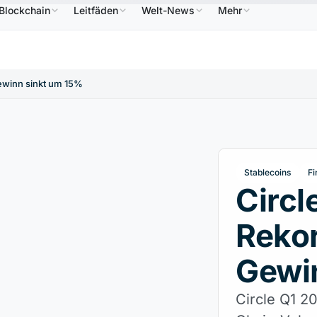
Blockchain
Leitfäden
Welt-News
Mehr
586,64 $
USDC
0,9995 $
XRP
1,09 $
Solana
B
↑2.10%
USDC
↑0.00%
XRP
↑2.30%
S
ewinn sinkt um 15%
Stablecoins
Fi
Circl
Reko
Gewi
Circle Q1 2