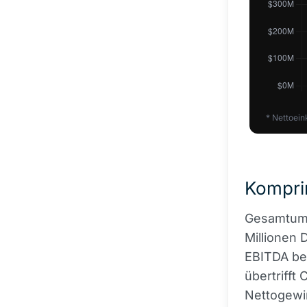
* Nettoein
Kompri
Gesamtums
Millionen 
EBITDA bet
übertrifft 
Nettogewi