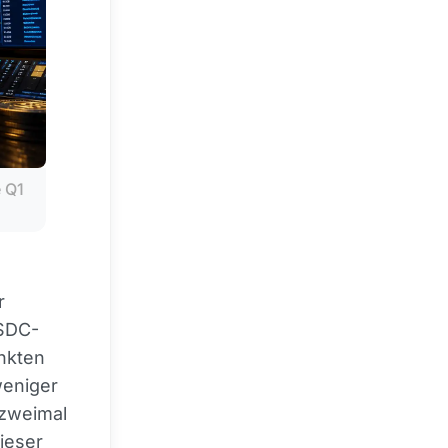
 Q1 
r
USDC-
nkten
weniger
 zweimal
ieser