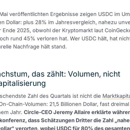
 Mai veröffentlichten Ergebnisse zeigen USDC im Um
den Dollar: plus 28% im Jahresvergleich, nahezu unv
 Ende 2025, obwohl der Kryptomarkt laut CoinGeck
ch rund 45% verloren hat. Wer USDC hält, hat nicht
urelle Nachfrage hält stand.
hstum, das zählt: Volumen, nicht
pitalisierung
schendste Zahl des Quartals ist nicht die
Marktkapit
 On-Chain-Volumen: 21,5 Billionen Dollar, fast dreima
inem Jahr.
Circle-CEO Jeremy Allaire erklärte währe
onferenz, dass Schätzungen Dritter die Zahl „nahe
 Dollar“ verorten, wobei USDC für 80% des gesamte