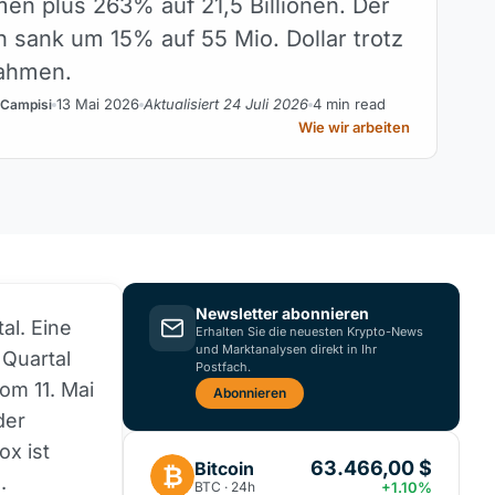
en plus 263% auf 21,5 Billionen. Der
 sank um 15% auf 55 Mio. Dollar trotz
ahmen.
13 Mai 2026
Aktualisiert 24 Juli 2026
4 min read
 Campisi
Wie wir arbeiten
Newsletter abonnieren
al. Eine
Erhalten Sie die neuesten Krypto-News
und Marktanalysen direkt in Ihr
 Quartal
Postfach.
om 11. Mai
Abonnieren
der
ox ist
63.466,00 $
Bitcoin
₿
.
BTC · 24h
+1.10%