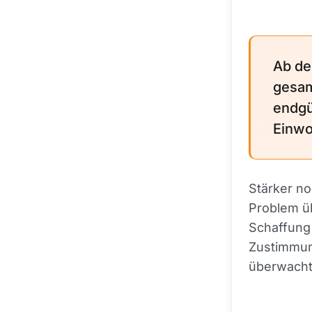
Ab de
gesam
endgü
Einwo
Stärker no
Problem ü
Schaffung 
Zustimmun
überwachte