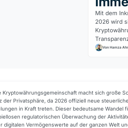
imme
Mit dem Ink
2026 wird s
Kryptowähru
Transparenz
Risiken für
Von Hamza Ah
weltweit.
le Kryptowährungsgemeinschaft macht sich große S
 der Privatsphäre, da 2026 offiziell neue steuerlich
ungen in Kraft treten. Dieser bedeutsame Wandel f
piellosen regulatorischen Überwachung der Aktivität
er digitalen Vermögenswerte auf der ganzen Welt un