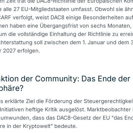
en Zeit trat die DAC8-Richtlinie der Europäischen K
die alle 27 EU-Mitgliedstaaten umfasst. Obwohl sie äh
CARF verfolgt, weist DAC8 einige Besonderheiten auf
en haben eine Übergangsfrist von sechs Monaten, 
 um die vollständige Einhaltung der Richtlinie zu erre
chterstattung soll zwischen dem 1. Januar und dem 
 2027 erfolgen.
aktion der Community: Das Ende der
sphäre?
 erklärte Ziel die Förderung der Steuergerechtigkeit
Initiativen heftige Kritik ausgelöst. Marktbeobachter 
unumwunden, dass das DAC8-Gesetz der EU "das En
re in der Kryptowelt" bedeute.