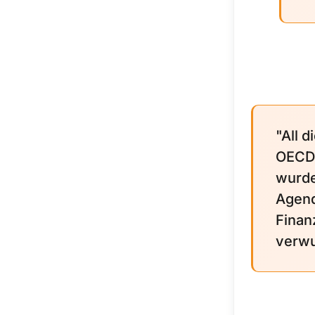
"All d
OECD,
wurde
Agend
Finanz
verwu