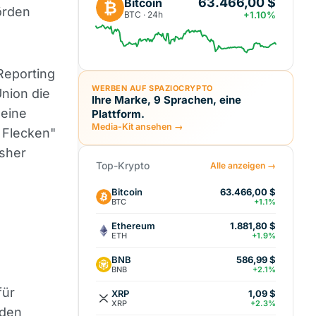
63.466,00 $
Bitcoin
₿
örden
BTC · 24h
+1.10%
Reporting
WERBEN AUF SPAZIOCRYPTO
nion die
Ihre Marke, 9 Sprachen, eine
 eine
Plattform.
Media-Kit ansehen →
 Flecken"
isher
Top-Krypto
Alle anzeigen →
Bitcoin
63.466,00 $
BTC
+1.1%
Ethereum
1.881,80 $
ETH
+1.9%
BNB
586,99 $
BNB
+2.1%
für
XRP
1,09 $
XRP
+2.3%
rden