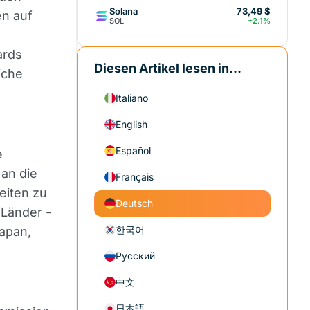
Solana
73,49 $
en auf
SOL
+2.1%
ards
Diesen Artikel lesen in...
iche
Italiano
English
e
Español
e
 an die
Français
eiten zu
Deutsch
 Länder -
한국어
Japan,
Русский
中文
日本語