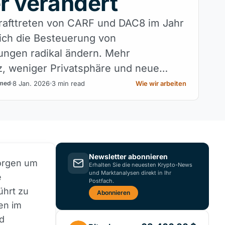
r verändert
rafttreten von CARF und DAC8 im Jahr
ich die Besteuerung von
ngen radikal ändern. Mehr
, weniger Privatsphäre und neue
 Nutzer und Börsen in Europa und
8 Jan. 2026
3 min read
Wie wir arbeiten
med
Newsletter abonnieren
orgen um
Erhalten Sie die neuesten Krypto-News
und Marktanalysen direkt in Ihr
e
Postfach.
ührt zu
Abonnieren
en im
d