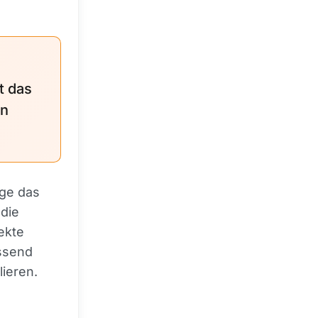
t das
en
lge das
die
ekte
assend
lieren.