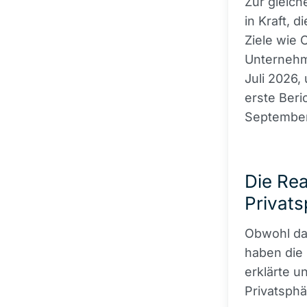
Zur gleich
in Kraft, 
Ziele wie 
Unternehm
Juli 2026,
erste Beri
September
Die Re
Privat
Obwohl das
haben die 
erklärte 
Privatsphä