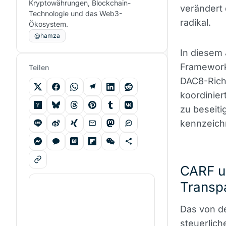
Kryptowährungen, Blockchain-
verändert
Technologie und das Web3-
radikal.
Ökosystem.
@hamza
In diesem
Framework
Teilen
DAC8-Richt
koordinier
zu beseiti
kennzeich
CARF u
Transp
Das von de
steuerlich