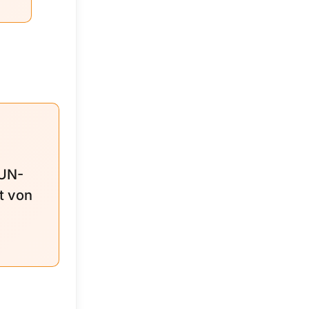
 UN-
t von