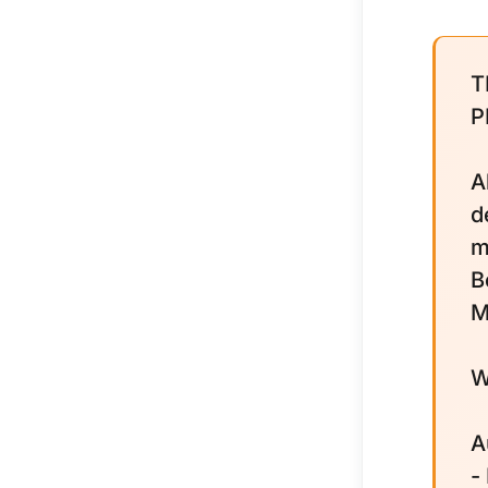
T
P
A
d
m
B
M
W
A
-