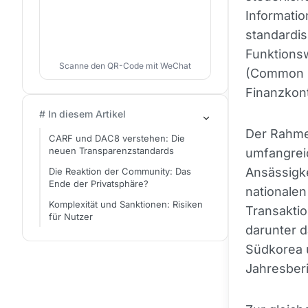
Informati
standardis
Funktions
Scanne den QR-Code mit WeChat
(Common R
Finanzkon
# In diesem Artikel
Der Rahmen
CARF und DAC8 verstehen: Die
neuen Transparenzstandards
umfangrei
Ansässigke
Die Reaktion der Community: Das
Ende der Privatsphäre?
nationalen
Komplexität und Sanktionen: Risiken
Transakti
für Nutzer
darunter d
Südkorea u
Jahresberi