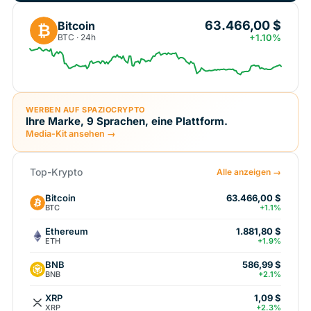
63.466,00 $
Bitcoin
₿
BTC · 24h
+1.10%
WERBEN AUF SPAZIOCRYPTO
Ihre Marke, 9 Sprachen, eine Plattform.
Media-Kit ansehen →
Top-Krypto
Alle anzeigen →
Bitcoin
63.466,00 $
BTC
+1.1%
Ethereum
1.881,80 $
ETH
+1.9%
BNB
586,99 $
BNB
+2.1%
XRP
1,09 $
XRP
+2.3%