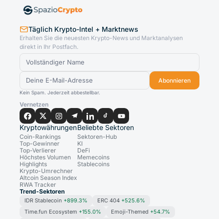
Täglich Krypto-Intel + Marktnews
Erhalten Sie die neuesten Krypto-News und Marktanalysen
direkt in Ihr Postfach.
Abonnieren
Kein Spam. Jederzeit abbestellbar.
Vernetzen
Kryptowährungen
Beliebte Sektoren
Coin-Rankings
Sektoren-Hub
Top-Gewinner
KI
Top-Verlierer
DeFi
Höchstes Volumen
Memecoins
Highlights
Stablecoins
Krypto-Umrechner
Altcoin Season Index
RWA Tracker
Trend-Sektoren
IDR Stablecoin
+899.3%
ERC 404
+525.6%
Time.fun Ecosystem
+155.0%
Emoji-Themed
+54.7%