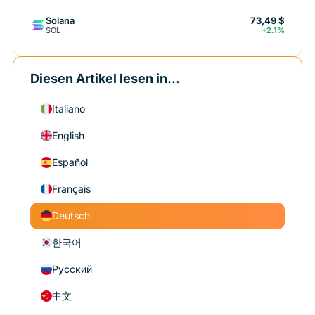
Solana
73,49 $
SOL
+2.1%
Diesen Artikel lesen in...
Italiano
English
Español
Français
Deutsch
한국어
Русский
中文