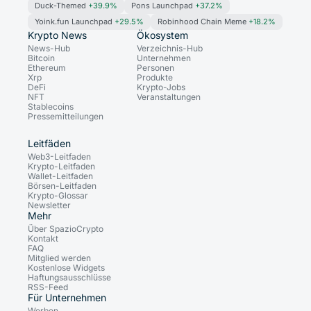
Duck-Themed
+39.9%
Pons Launchpad
+37.2%
Yoink.fun Launchpad
+29.5%
Robinhood Chain Meme
+18.2%
Krypto News
Ökosystem
News-Hub
Verzeichnis-Hub
Bitcoin
Unternehmen
Ethereum
Personen
Xrp
Produkte
DeFi
Krypto-Jobs
NFT
Veranstaltungen
Stablecoins
Pressemitteilungen
Leitfäden
Web3-Leitfaden
Krypto-Leitfaden
Wallet-Leitfaden
Börsen-Leitfaden
Krypto-Glossar
Newsletter
Mehr
Über SpazioCrypto
Kontakt
FAQ
Mitglied werden
Kostenlose Widgets
Haftungsausschlüsse
RSS-Feed
Für Unternehmen
Werben