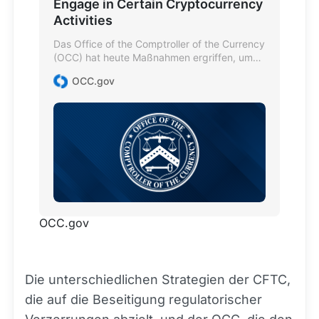
Engage in Certain Cryptocurrency
Activities
Das Office of the Comptroller of the Currency
(OCC) hat heute Maßnahmen ergriffen, um
zu bekräftigen, dass eine Reihe von
OCC.gov
Kryptowährungsaktivitäten im
Bundesbankensystem zulässig sind.
OCC.gov
Die unterschiedlichen Strategien der CFTC,
die auf die Beseitigung regulatorischer