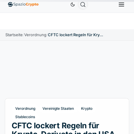
Ethereum
1.880,58 $
Tether
0,9991 $
BNB
586,64 
ETH
↑1.90%
USDT
↑0.00%
BNB
Startseite
/
Verordnung
/
CFTC lockert Regeln für Krypto-Derivate in den USA
Verordnung
Vereinigte Staaten
Krypto
Stablecoins
CFTC lockert Regeln für