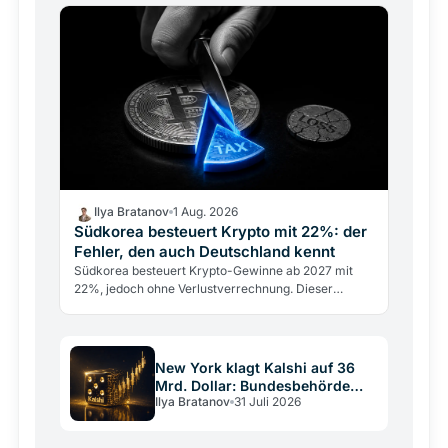
Ilya Bratanov
1 Aug. 2026
Südkorea besteuert Krypto mit 22%: der
Fehler, den auch Deutschland kennt
Südkorea besteuert Krypto-Gewinne ab 2027 mit
22%, jedoch ohne Verlustverrechnung. Dieser
Konstruktionsfehler trifft Anleger weltweit, auch im
DACH-Raum.
New York klagt Kalshi auf 36
Mrd. Dollar: Bundesbehörde
Ilya Bratanov
31 Juli 2026
greift ein