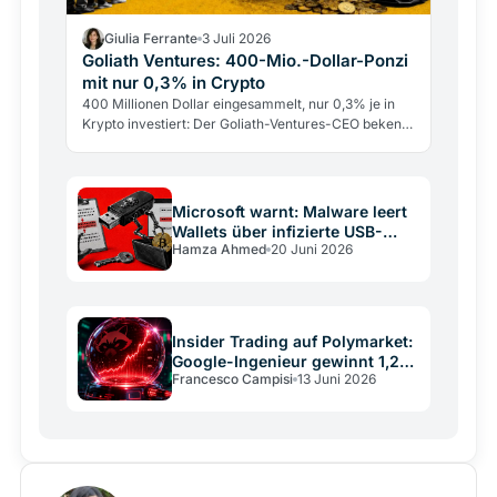
Giulia Ferrante
3 Juli 2026
Goliath Ventures: 400-Mio.-Dollar-Ponzi
mit nur 0,3% in Crypto
400 Millionen Dollar eingesammelt, nur 0,3% je in
Krypto investiert: Der Goliath-Ventures-CEO bekennt
sich schuldig. Die Warnsignale waren früh sichtbar.
Microsoft warnt: Malware leert
Wallets über infizierte USB-
Hamza Ahmed
20 Juni 2026
Sticks
Insider Trading auf Polymarket:
Google-Ingenieur gewinnt 1,2
Francesco Campisi
13 Juni 2026
Mio. Dollar