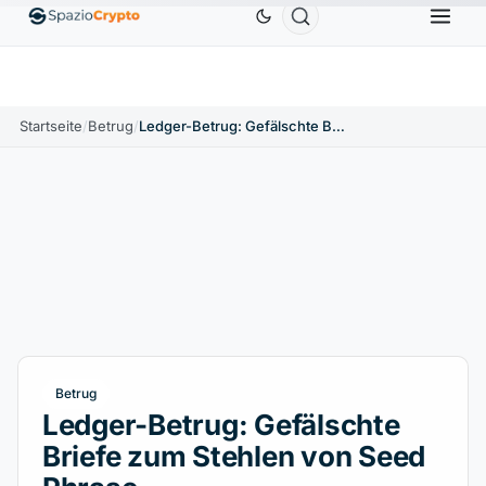
Ethereum
1.880,58 $
Tether
0,9991 $
BNB
586
10%
ETH
↑1.90%
USDT
↑0.00%
BNB
Startseite
/
Betrug
/
Ledger-Betrug: Gefälschte Briefe zum Stehlen von Seed Phrase
Betrug
Ledger-Betrug: Gefälschte
Briefe zum Stehlen von Seed