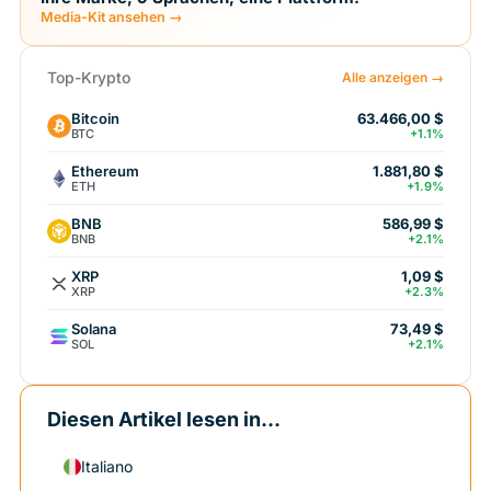
Media-Kit ansehen →
Top-Krypto
Alle anzeigen →
Bitcoin
63.466,00 $
BTC
+1.1%
Ethereum
1.881,80 $
ETH
+1.9%
BNB
586,99 $
BNB
+2.1%
XRP
1,09 $
XRP
+2.3%
Solana
73,49 $
SOL
+2.1%
Diesen Artikel lesen in...
Italiano