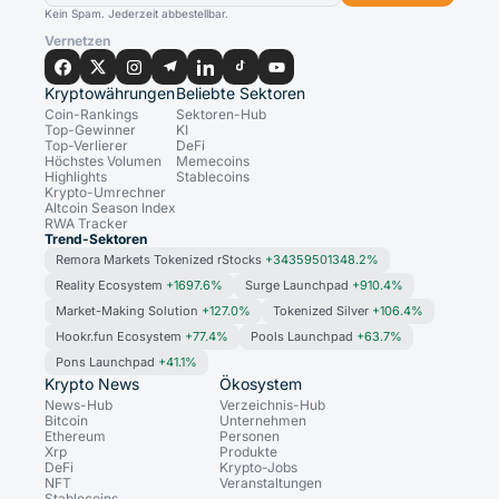
Kein Spam. Jederzeit abbestellbar.
Vernetzen
Kryptowährungen
Beliebte Sektoren
Coin-Rankings
Sektoren-Hub
Top-Gewinner
KI
Top-Verlierer
DeFi
Höchstes Volumen
Memecoins
Highlights
Stablecoins
Krypto-Umrechner
Altcoin Season Index
RWA Tracker
Trend-Sektoren
Remora Markets Tokenized rStocks
+34359501348.2%
Reality Ecosystem
+1697.6%
Surge Launchpad
+910.4%
Market-Making Solution
+127.0%
Tokenized Silver
+106.4%
Hookr.fun Ecosystem
+77.4%
Pools Launchpad
+63.7%
Pons Launchpad
+41.1%
Krypto News
Ökosystem
News-Hub
Verzeichnis-Hub
Bitcoin
Unternehmen
Ethereum
Personen
Xrp
Produkte
DeFi
Krypto-Jobs
NFT
Veranstaltungen
Stablecoins