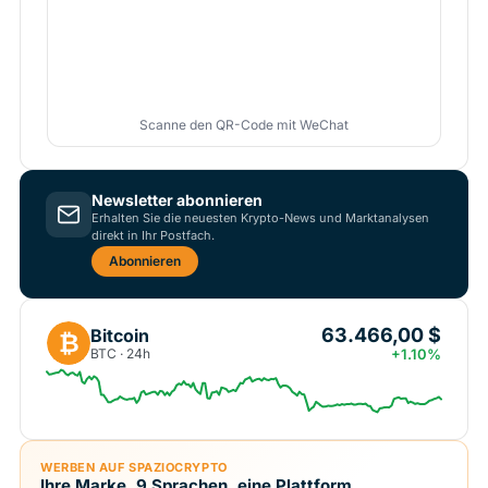
Scanne den QR-Code mit WeChat
Newsletter abonnieren
Erhalten Sie die neuesten Krypto-News und Marktanalysen
direkt in Ihr Postfach.
Abonnieren
63.466,00 $
Bitcoin
₿
BTC · 24h
+1.10%
WERBEN AUF SPAZIOCRYPTO
Ihre Marke, 9 Sprachen, eine Plattform.