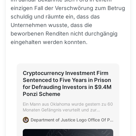
einzigen Fall der Verschwörung zum Betrug
schuldig und räumte ein, dass das
Unternehmen wusste, dass die
beworbenen Renditen nicht durchgängig
eingehalten werden konnten.
Cryptocurrency Investment Firm
Sentenced to Five Years in Prison
for Defrauding Investors in $9.4M
Ponzi Scheme
Ein Mann aus Oklahoma wurde gestern zu 60
Monaten Gefängnis verurteilt und zur
Zahlung von über $1 Million in Form von
Department of Justice Logo Office Of Public Affairs
Einziehung und über $170.000 in Form von
Rückerstattung für seine führende Rolle in
einer Kryptowährungs-Investment-