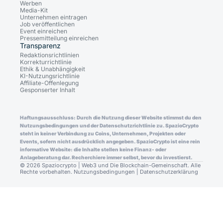
Werben
Media-Kit
Unternehmen eintragen
Job veröffentlichen
Event einreichen
Pressemitteilung einreichen
Transparenz
Redaktionsrichtlinien
Korrekturrichtlinie
Ethik & Unabhängigkeit
KI-Nutzungsrichtlinie
Affiliate-Offenlegung
Gesponserter Inhalt
Haftungsausschluss: Durch die Nutzung dieser Website stimmst du den
Nutzungsbedingungen und der Datenschutzrichtlinie zu. SpazioCrypto
steht in keiner Verbindung zu Coins, Unternehmen, Projekten oder
Events, sofern nicht ausdrücklich angegeben. SpazioCrypto ist eine rein
informative Website: die Inhalte stellen keine Finanz- oder
Anlageberatung dar. Recherchiere immer selbst, bevor du investierst.
© 2026 Spaziocrypto | Web3 und Die Blockchain-Gemeinschaft. Alle
Rechte vorbehalten.
Nutzungsbedingungen
|
Datenschutzerklärung