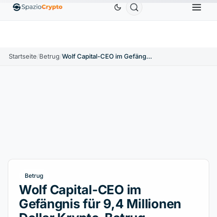
Ethereum
1.880,58 $
Tether
0,9991 $
BNB
586
10%
ETH
↑1.90%
USDT
↑0.00%
BNB
Startseite
/
Betrug
/
Wolf Capital-CEO im Gefängnis für 9,4 Millionen Dollar Krypto-Betrug
Betrug
Wolf Capital-CEO im
Gefängnis für 9,4 Millionen