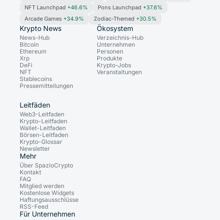
NFT Launchpad
+46.6%
Pons Launchpad
+37.6%
Arcade Games
+34.9%
Zodiac-Themed
+30.5%
Krypto News
Ökosystem
News-Hub
Verzeichnis-Hub
Bitcoin
Unternehmen
Ethereum
Personen
Xrp
Produkte
DeFi
Krypto-Jobs
NFT
Veranstaltungen
Stablecoins
Pressemitteilungen
Leitfäden
Web3-Leitfaden
Krypto-Leitfaden
Wallet-Leitfaden
Börsen-Leitfaden
Krypto-Glossar
Newsletter
Mehr
Über SpazioCrypto
Kontakt
FAQ
Mitglied werden
Kostenlose Widgets
Haftungsausschlüsse
RSS-Feed
Für Unternehmen