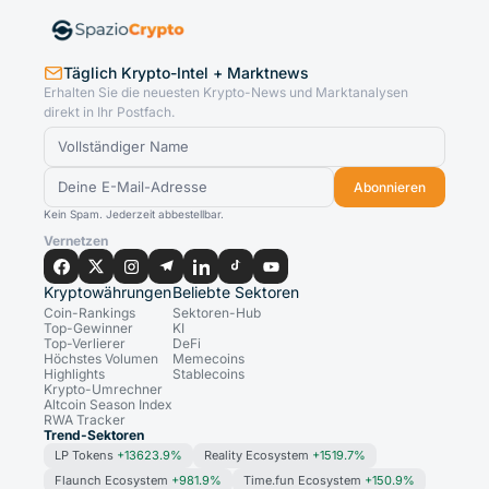
Täglich Krypto-Intel + Marktnews
Erhalten Sie die neuesten Krypto-News und Marktanalysen
direkt in Ihr Postfach.
Abonnieren
Kein Spam. Jederzeit abbestellbar.
Vernetzen
Kryptowährungen
Beliebte Sektoren
Coin-Rankings
Sektoren-Hub
Top-Gewinner
KI
Top-Verlierer
DeFi
Höchstes Volumen
Memecoins
Highlights
Stablecoins
Krypto-Umrechner
Altcoin Season Index
RWA Tracker
Trend-Sektoren
LP Tokens
+13623.9%
Reality Ecosystem
+1519.7%
Flaunch Ecosystem
+981.9%
Time.fun Ecosystem
+150.9%