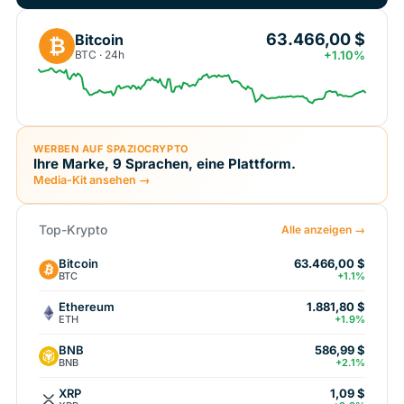
63.466,00 $
Bitcoin
₿
BTC · 24h
+1.10%
WERBEN AUF SPAZIOCRYPTO
Ihre Marke, 9 Sprachen, eine Plattform.
Media-Kit ansehen →
Top-Krypto
Alle anzeigen →
Bitcoin
63.466,00 $
BTC
+1.1%
Ethereum
1.881,80 $
ETH
+1.9%
BNB
586,99 $
BNB
+2.1%
XRP
1,09 $