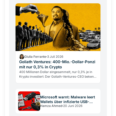
und…
Giulia Ferrante
3 Juli 2026
Goliath Ventures: 400-Mio.-Dollar-Ponzi
mit nur 0,3% in Crypto
400 Millionen Dollar eingesammelt, nur 0,3% je in
Krypto investiert: Der Goliath-Ventures-CEO bekennt
sich schuldig. Die Warnsignale waren früh sichtbar.
Microsoft warnt: Malware leert
Wallets über infizierte USB-
Hamza Ahmed
20 Juni 2026
Sticks