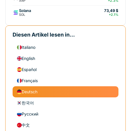
XRP
+2.3%
Solana
73,49 $
SOL
+2.1%
Diesen Artikel lesen in...
Italiano
English
Español
Français
Deutsch
한국어
Русский
中文