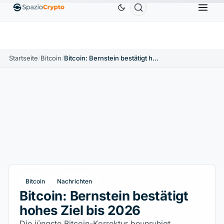
Ethereum
1.880,58 $
Tether
0,9991 $
BNB
5
1.10%
ETH
↑1.90%
USDT
↑0.00%
BNB
Startseite
/
Bitcoin
/
Bitcoin: Bernstein bestätigt hohes Ziel bis 2026
Bitcoin
Nachrichten
Bitcoin: Bernstein bestätigt
hohes Ziel bis 2026
Die jüngste Bitcoin-Korrektur beunruhigt