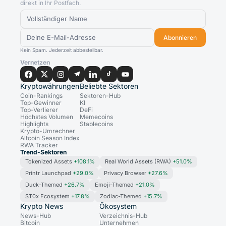
direkt in Ihr Postfach.
Abonnieren
Kein Spam. Jederzeit abbestellbar.
Vernetzen
Kryptowährungen
Beliebte Sektoren
Coin-Rankings
Sektoren-Hub
Top-Gewinner
KI
Top-Verlierer
DeFi
Höchstes Volumen
Memecoins
Highlights
Stablecoins
Krypto-Umrechner
Altcoin Season Index
RWA Tracker
Trend-Sektoren
Tokenized Assets
+108.1%
Real World Assets (RWA)
+51.0%
Printr Launchpad
+29.0%
Privacy Browser
+27.6%
Duck-Themed
+26.7%
Emoji-Themed
+21.0%
ST0x Ecosystem
+17.8%
Zodiac-Themed
+15.7%
Krypto News
Ökosystem
News-Hub
Verzeichnis-Hub
Bitcoin
Unternehmen