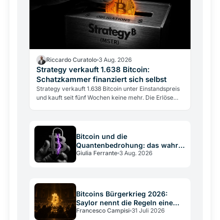
Riccardo Curatolo
3 Aug. 2026
Strategy verkauft 1.638 Bitcoin:
Schatzkammer finanziert sich selbst
Strategy verkauft 1.638 Bitcoin unter Einstandspreis
und kauft seit fünf Wochen keine mehr. Die Erlöse
decken Dividenden und Betriebskosten: erstmals…
Bitcoin und die
Quantenbedrohung: das wahre
Giulia Ferrante
3 Aug. 2026
Risiko ist die
Entscheidungsschwäche
Bitcoins Bürgerkrieg 2026:
Saylor nennt die Regeln eine
Francesco Campisi
31 Juli 2026
Verfassung