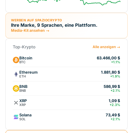
WERBEN AUF SPAZIOCRYPTO
Ihre Marke, 9 Sprachen, eine Plattform.
Media-Kit ansehen →
Top-Krypto
Alle anzeigen →
Bitcoin
63.466,00 $
BTC
+1.1%
Ethereum
1.881,80 $
ETH
+1.9%
BNB
586,99 $
BNB
+2.1%
XRP
1,09 $
XRP
+2.3%
Solana
73,49 $
SOL
+2.1%