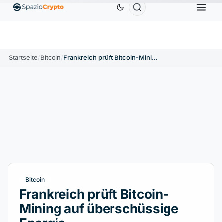
Ethereum
1.880,58 $
Tether
0,9991 $
BNB
586
10%
ETH
↑1.90%
USDT
↑0.00%
BNB
Startseite
/
Bitcoin
/
Frankreich prüft Bitcoin-Mining auf überschüssige Energie
Bitcoin
Frankreich prüft Bitcoin-
Mining auf überschüssige