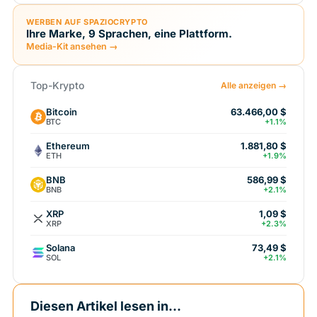
WERBEN AUF SPAZIOCRYPTO
Ihre Marke, 9 Sprachen, eine Plattform.
Media-Kit ansehen →
Top-Krypto
Alle anzeigen →
Bitcoin
63.466,00 $
BTC
+1.1%
Ethereum
1.881,80 $
ETH
+1.9%
BNB
586,99 $
BNB
+2.1%
XRP
1,09 $
XRP
+2.3%
Solana
73,49 $
SOL
+2.1%
Diesen Artikel lesen in...