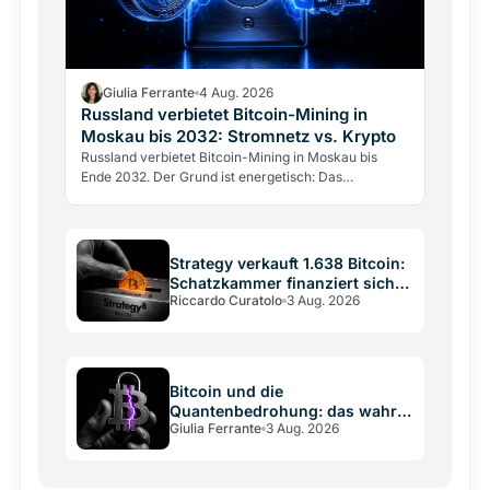
Giulia Ferrante
4 Aug. 2026
Russland verbietet Bitcoin-Mining in
Moskau bis 2032: Stromnetz vs. Krypto
Russland verbietet Bitcoin-Mining in Moskau bis
Ende 2032. Der Grund ist energetisch: Das
Stromnetz hält dem Gigawatt-Verbrauch der Miner
nicht stand.
Strategy verkauft 1.638 Bitcoin:
Schatzkammer finanziert sich
Riccardo Curatolo
3 Aug. 2026
selbst
Bitcoin und die
Quantenbedrohung: das wahre
Giulia Ferrante
3 Aug. 2026
Risiko ist die
Entscheidungsschwäche