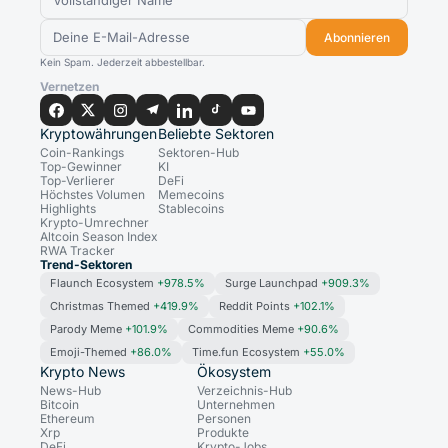
Abonnieren
Kein Spam. Jederzeit abbestellbar.
Vernetzen
Kryptowährungen
Beliebte Sektoren
Coin-Rankings
Sektoren-Hub
Top-Gewinner
KI
Top-Verlierer
DeFi
Höchstes Volumen
Memecoins
Highlights
Stablecoins
Krypto-Umrechner
Altcoin Season Index
RWA Tracker
Trend-Sektoren
Flaunch Ecosystem
+978.5%
Surge Launchpad
+909.3%
Christmas Themed
+419.9%
Reddit Points
+102.1%
Parody Meme
+101.9%
Commodities Meme
+90.6%
Emoji-Themed
+86.0%
Time.fun Ecosystem
+55.0%
Krypto News
Ökosystem
News-Hub
Verzeichnis-Hub
Bitcoin
Unternehmen
Ethereum
Personen
Xrp
Produkte
DeFi
Krypto-Jobs