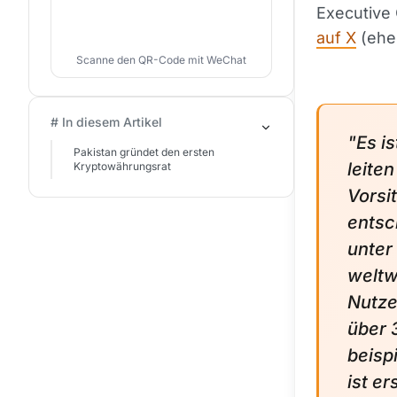
Executive 
auf X
(ehem
Scanne den QR-Code mit WeChat
# In diesem Artikel
"Es i
Pakistan gründet den ersten
leite
Kryptowährungsrat
Vorsi
entsc
unter
weltw
Nutze
über 
beisp
ist er