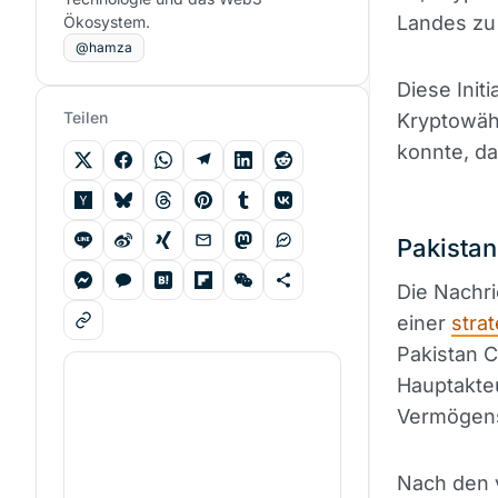
Landes zu 
Ökosystem.
@hamza
Diese Init
Teilen
Kryptowähr
konnte, da
Pakistan
Die Nachr
einer
stra
Pakistan C
Hauptakteu
Vermögen
Nach den v