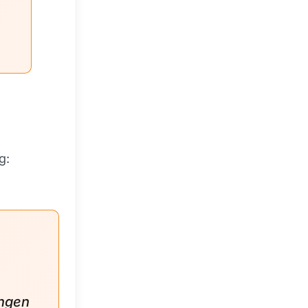
g:
ungen