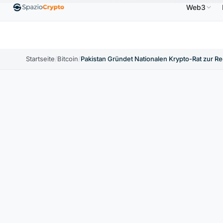
Web3
Ethereum
1.880,58 $
Tether
0,9991 $
BNB
586,64
ETH
↑1.90%
USDT
↑0.00%
BNB
Startseite
/
Bitcoin
/
Pakistan Gründet Nationalen Krypto-Rat zur R