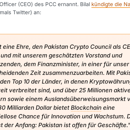
Officer (CEO) des PCC ernannt. Bilal
kündigte die Na
als Twitter) an:
st eine Ehre, den Pakistan Crypto Council als C
n und mit unserem geschätzten Vorstand und
tzenden, dem Finanzminister, in einer für unse
heidenden Zeit zusammenzuarbeiten. Mit Paki
 den Top 10 der Länder, in denen Kryptowähru
eit verbreitet sind, und über 25 Millionen aktiv
rn sowie einem Auslandsüberweisungsmarkt 
30 Milliarden Dollar bietet
Blockchain
eine
iellose Chance für Innovation und Wachstum. 
st der Anfang: Pakistan ist offen für Geschäfte.