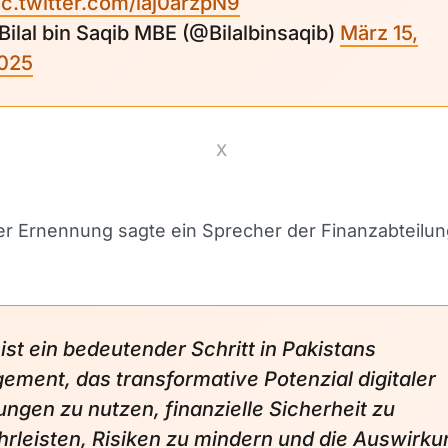
ic.twitter.com/laj0arzpN9
 Bilal bin Saqib MBE (@Bilalbinsaqib)
März 15,
025
X
r Ernennung sagte ein Sprecher der Finanzabteilun
 ist ein bedeutender Schritt in Pakistans
ement, das transformative Potenzial digitaler
ngen zu nutzen, finanzielle Sicherheit zu
rleisten, Risiken zu mindern und die Auswirk