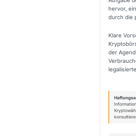
Aufgabe d
hervor, ei
durch die 
Klare Vors
Kryptobör
der Agenda
Verbrauche
legalisie
Haftungsa
Informatio
Kryptowähr
konsultiere