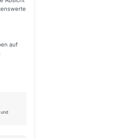
e Absicht
ögenswerte
ben auf
n
 und