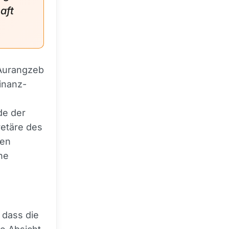
aft
Aurangzeb
inanz-
de der
etäre des
nen
he
 dass die