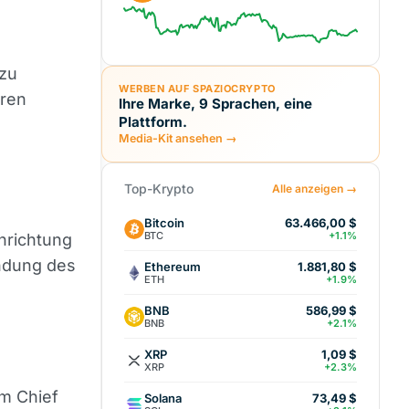
 zu
WERBEN AUF SPAZIOCRYPTO
eren
Ihre Marke, 9 Sprachen, eine
Plattform.
Media-Kit ansehen →
Top-Krypto
Alle anzeigen →
Bitcoin
63.466,00 $
BTC
+1.1%
nrichtung
ndung des
Ethereum
1.881,80 $
ETH
+1.9%
BNB
586,99 $
BNB
+2.1%
XRP
1,09 $
XRP
+2.3%
um Chief
Solana
73,49 $