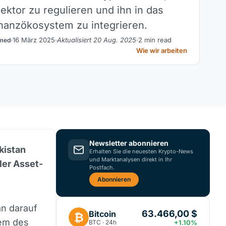
ektor zu regulieren und ihn in das
inanzökosystem zu integrieren.
16 März 2025
Aktualisiert 20 Aug. 2025
2 min read
med
Wie wir arbeiten
Newsletter abonnieren
kistan
Erhalten Sie die neuesten Krypto-News
und Marktanalysen direkt in Ihr
aler Asset-
Postfach.
Abonnieren
an darauf
63.466,00 $
Bitcoin
₿
tem des
BTC · 24h
+1.10%