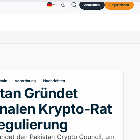
Anmelden
Registrieren
 $
TRON
0,3264 $
Dogecoin
0,0707 $
Carda
Anzeige
Kontakt
Über
↑2.10%
TRX
↓0.30%
DOGE
↑2.40%
hain
Verordnung
Nachrichten
tan Gründet
nalen Krypto-Rat
egulierung
ündet den Pakistan Crypto Council, um