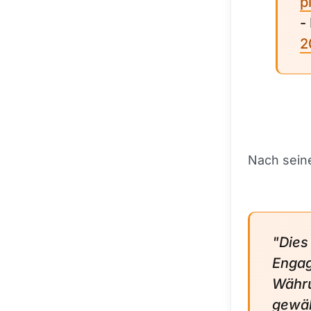
p
-
2
Nach seine
"Dies
Engag
Währu
gewäh