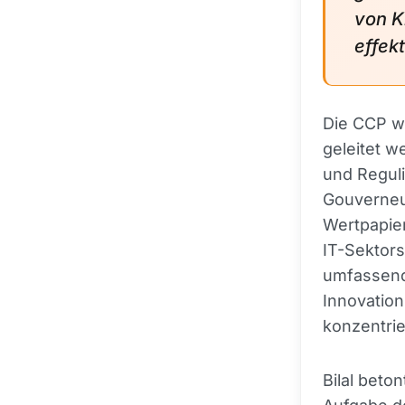
von K
effek
Die CCP w
geleitet 
und Regul
Gouverneur
Wertpapie
IT-Sektor
umfassend
Innovation
konzentrie
Bilal beto