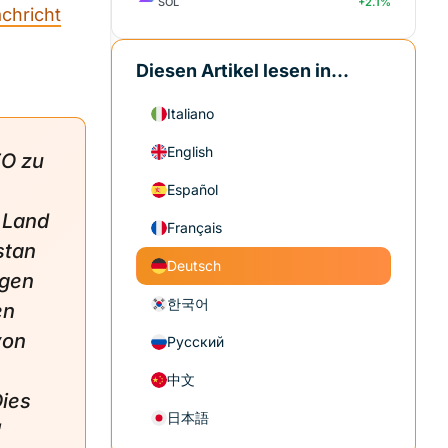
SOL
+2.1%
chricht
Diesen Artikel lesen in...
Italiano
English
EO zu
Español
r Land
Français
stan
Deutsch
ngen
한국어
en
von
Русский
中文
Dies
日本語
"