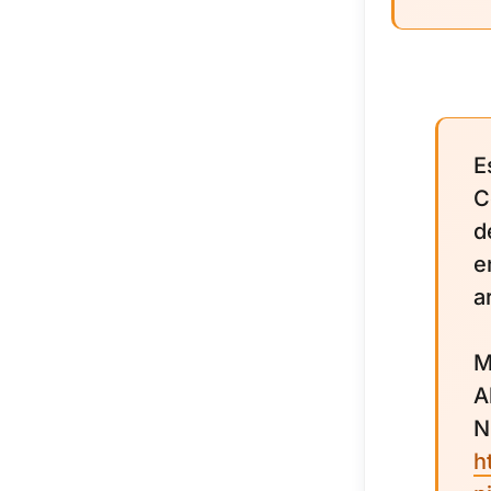
E
C
d
e
a
M
A
N
h