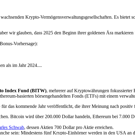
n wachsenden Krypto-Vermögensverwaltungsgesellschaften. Es bietet sowo
ber wir glauben, dass 2025 den Beginn ihrer goldenen Ära markieren 
 Bonus-Vorhersage):
n als im Jahr 2024....
pto Index Fund (BITW)
, mehrerer auf Kryptowährungen fokussierter
 Ethereum-basierten börsengehandelten Fonds (ETFs) mit einem verwal
für das kommende Jahr veröffentlicht, die ihrer Meinung nach positiv
hen. Bitcoin wird über 200.000 Dollar handeln, Ethereum bei 7.000 Do
rles Schwab
, dessen Aktien 700 Dollar pro Aktie erreichen.
nche sein: Mindestens fünf Krypto-Einhörner werden in den USA an d