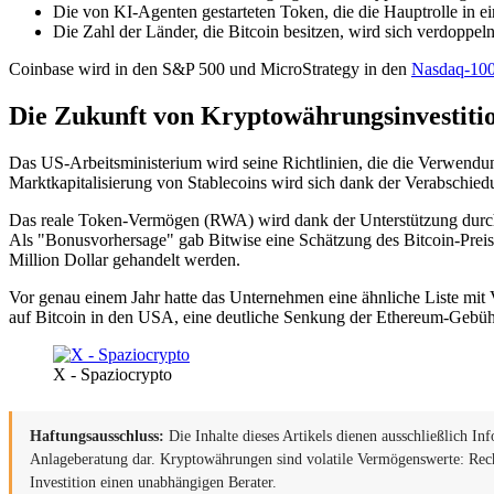
Die von KI-Agenten gestarteten Token, die die Hauptrolle in 
Die Zahl der Länder, die Bitcoin besitzen, wird sich verdoppeln
Coinbase wird in den S&P 500 und MicroStrategy in den
Nasdaq-10
Die Zukunft von Kryptowährungsinvestitio
Das US-Arbeitsministerium wird seine Richtlinien, die die Verwendu
Marktkapitalisierung von Stablecoins wird sich dank der Verabschie
Das reale Token-Vermögen (RWA) wird dank der Unterstützung durch 
Als "Bonusvorhersage" gab Bitwise eine Schätzung des Bitcoin-Preis
Million Dollar gehandelt werden.
Vor genau einem Jahr hatte das Unternehmen eine ähnliche Liste mit V
auf Bitcoin in den USA, eine deutliche Senkung der Ethereum-Geb
X - Spaziocrypto
Haftungsausschluss:
Die Inhalte dieses Artikels dienen ausschließlich In
Anlageberatung dar. Kryptowährungen sind volatile Vermögenswerte: Recher
Investition einen unabhängigen Berater.