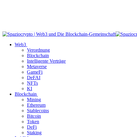
Web3
Verordnung
Blockchain
Intelligente Verträge
Metaverse
GameFi
DeFAI
NFTs
KI
Blockchain
Mining
Ethereum
Stablecoins
Bitcoin
Token
DeFi
Staking