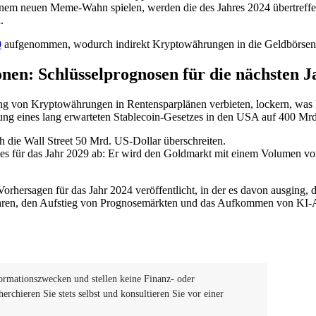
einem neuen Meme-Wahn spielen, werden die des Jahres 2024 übertreffe
.
0
aufgenommen, wodurch indirekt Kryptowährungen in die Geldbörsen v
nen: Schlüsselprognosen für die nächsten J
ng von Kryptowährungen in Rentensparplänen verbieten, lockern, was K
dung eines lang erwarteten Stablecoin-Gesetzes in den USA auf 400 Mr
die Wall Street 50 Mrd. US-Dollar überschreiten.
es für das Jahr 2029 ab: Er wird den Goldmarkt mit einem Volumen von
orhersagen für das Jahr 2024 veröffentlicht, in der es davon ausging,
ühren, den Aufstieg von Prognosemärkten und das Aufkommen von KI-
formationszwecken und stellen keine Finanz- oder
chieren Sie stets selbst und konsultieren Sie vor einer