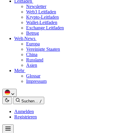
Leitfäden
Newsletter
Web3 Leitfaden
Krypto-Leitfaden
Wallet-Leitfaden
Exchange Leitfaden
Betrug
Welt-News
Europa
Vereinigte Staaten
China
Russland
Asien
Mehr
Glossar
Impressum
Suchen…
/
Anmelden
Registrieren