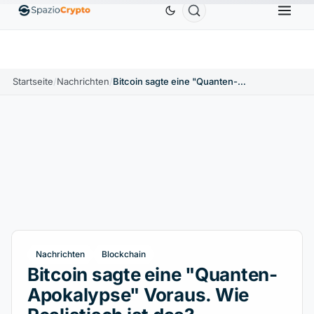
Ethereum
1.880,58 $
Tether
0,9991 $
BNB
586
10%
ETH
↑1.90%
USDT
↑0.00%
BNB
Startseite
/
Nachrichten
/
Bitcoin sagte eine "Quanten-Apokalypse" Voraus. Wie Realistisch ist das?
Nachrichten
Blockchain
Bitcoin sagte eine "Quanten-
Apokalypse" Voraus. Wie