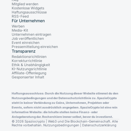
Mitglied werden
Kostenlose Widgets
Haftungsausschlüsse
RSS-Feed
Für Unternehmen
Werben
Media-Kit
Unternehmen eintragen
Job veröffentlichen
Event einreichen
Pressemitteilung einreichen
Transparenz
Redaktionsrichtlinien
Korrekturrichtlinie
Ethik & Unabhängigkeit
KI-Nutzungsrichtlinie
Affiliate-Offenlegung
Gesponserter Inhalt
Haftungsausschluss: Durch die Nutzung dieser Website stimmst du den
Nutzungsbedingungen und der Datenschutzrichtlinie zu. SpazioCrypto
steht in keiner Verbindung zu Coins, Unternehmen, Projekten oder
Events, sofern nicht ausdrücklich angegeben. SpazioCrypto ist eine rein
informative Website: die Inhalte stellen keine Finanz- oder
Anlageberatung dar. Recherchiere immer selbst, bevor du investierst.
© 2026 Spaziocrypto | Web3 und Die Blockchain-Gemeinschaft. Alle
Rechte vorbehalten.
Nutzungsbedingungen
|
Datenschutzerklärung