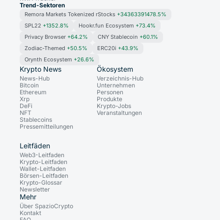
Trend-Sektoren
Remora Markets Tokenized rStocks
+34363391478.5%
SPL22
+1352.8%
Hookr.fun Ecosystem
+73.4%
Privacy Browser
+64.2%
CNY Stablecoin
+60.1%
Zodiac-Themed
+50.5%
ERC20i
+43.9%
Orynth Ecosystem
+26.6%
Krypto News
Ökosystem
News-Hub
Verzeichnis-Hub
Bitcoin
Unternehmen
Ethereum
Personen
Xrp
Produkte
DeFi
Krypto-Jobs
NFT
Veranstaltungen
Stablecoins
Pressemitteilungen
Leitfäden
Web3-Leitfaden
Krypto-Leitfaden
Wallet-Leitfaden
Börsen-Leitfaden
Krypto-Glossar
Newsletter
Mehr
Über SpazioCrypto
Kontakt
FAQ