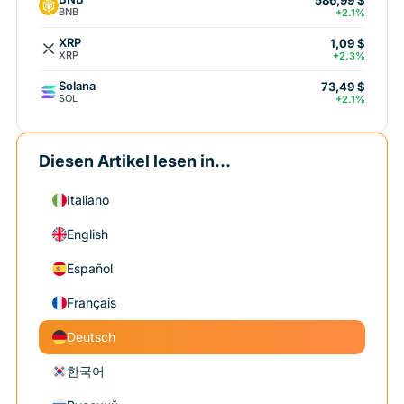
BNB
+2.1%
XRP
1,09 $
XRP
+2.3%
Solana
73,49 $
SOL
+2.1%
Diesen Artikel lesen in...
Italiano
English
Español
Français
Deutsch
한국어