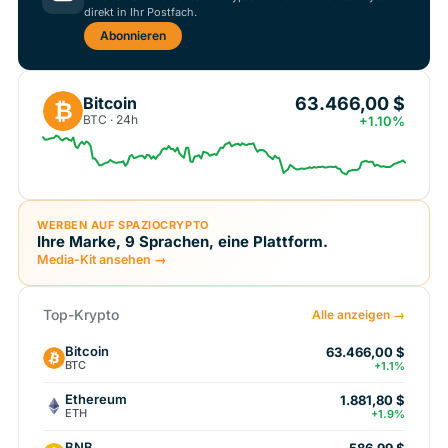
direkt in Ihr Postfach.
Abonnieren
63.466,00 $
Bitcoin
₿
BTC · 24h
+1.10%
WERBEN AUF SPAZIOCRYPTO
Ihre Marke, 9 Sprachen, eine Plattform.
Media-Kit ansehen →
Top-Krypto
Alle anzeigen →
Bitcoin
63.466,00 $
BTC
+1.1%
Ethereum
1.881,80 $
ETH
+1.9%
BNB
586,99 $