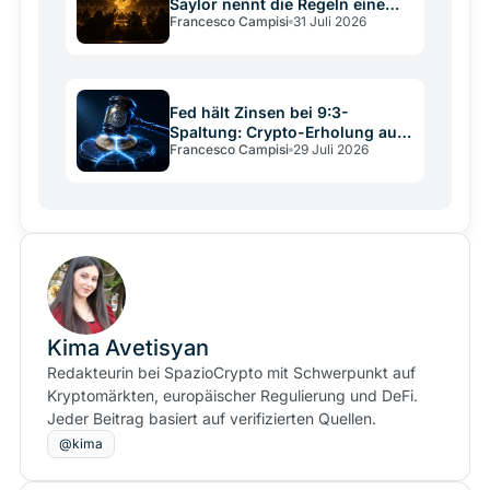
Saylor nennt die Regeln eine
Francesco Campisi
31 Juli 2026
Verfassung
Fed hält Zinsen bei 9:3-
Spaltung: Crypto-Erholung auf
Francesco Campisi
29 Juli 2026
wackligem Grund
Kima Avetisyan
Redakteurin bei SpazioCrypto mit Schwerpunkt auf
Kryptomärkten, europäischer Regulierung und DeFi.
Jeder Beitrag basiert auf verifizierten Quellen.
@kima