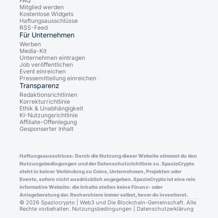
FAQ
Mitglied werden
Kostenlose Widgets
Haftungsausschlüsse
RSS-Feed
Für Unternehmen
Werben
Media-Kit
Unternehmen eintragen
Job veröffentlichen
Event einreichen
Pressemitteilung einreichen
Transparenz
Redaktionsrichtlinien
Korrekturrichtlinie
Ethik & Unabhängigkeit
KI-Nutzungsrichtlinie
Affiliate-Offenlegung
Gesponserter Inhalt
Haftungsausschluss: Durch die Nutzung dieser Website stimmst du den
Nutzungsbedingungen und der Datenschutzrichtlinie zu. SpazioCrypto
steht in keiner Verbindung zu Coins, Unternehmen, Projekten oder
Events, sofern nicht ausdrücklich angegeben. SpazioCrypto ist eine rein
informative Website: die Inhalte stellen keine Finanz- oder
Anlageberatung dar. Recherchiere immer selbst, bevor du investierst.
© 2026 Spaziocrypto | Web3 und Die Blockchain-Gemeinschaft. Alle
Rechte vorbehalten.
Nutzungsbedingungen
|
Datenschutzerklärung