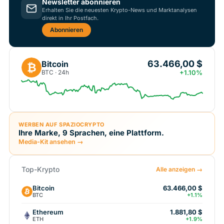
Newsletter abonnieren
Erhalten Sie die neuesten Krypto-News und Marktanalysen
direkt in Ihr Postfach.
Abonnieren
63.466,00 $
Bitcoin
₿
BTC · 24h
+1.10%
WERBEN AUF SPAZIOCRYPTO
Ihre Marke, 9 Sprachen, eine Plattform.
Media-Kit ansehen →
Top-Krypto
Alle anzeigen →
Bitcoin
63.466,00 $
BTC
+1.1%
Ethereum
1.881,80 $
ETH
+1.9%