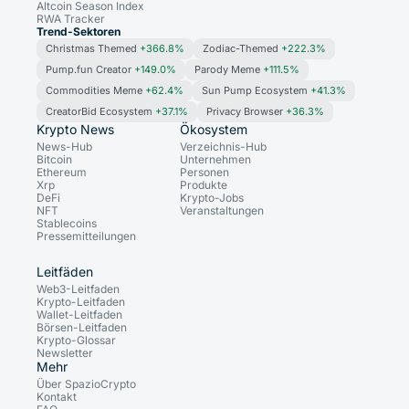
Altcoin Season Index
RWA Tracker
Trend-Sektoren
Christmas Themed
+366.8%
Zodiac-Themed
+222.3%
Pump.fun Creator
+149.0%
Parody Meme
+111.5%
Commodities Meme
+62.4%
Sun Pump Ecosystem
+41.3%
CreatorBid Ecosystem
+37.1%
Privacy Browser
+36.3%
Krypto News
Ökosystem
News-Hub
Verzeichnis-Hub
Bitcoin
Unternehmen
Ethereum
Personen
Xrp
Produkte
DeFi
Krypto-Jobs
NFT
Veranstaltungen
Stablecoins
Pressemitteilungen
Leitfäden
Web3-Leitfaden
Krypto-Leitfaden
Wallet-Leitfaden
Börsen-Leitfaden
Krypto-Glossar
Newsletter
Mehr
Über SpazioCrypto
Kontakt