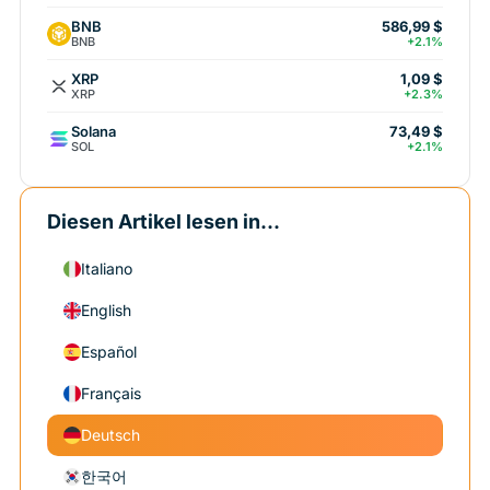
BNB
586,99 $
BNB
+2.1%
XRP
1,09 $
XRP
+2.3%
Solana
73,49 $
SOL
+2.1%
Diesen Artikel lesen in...
Italiano
English
Español
Français
Deutsch
한국어