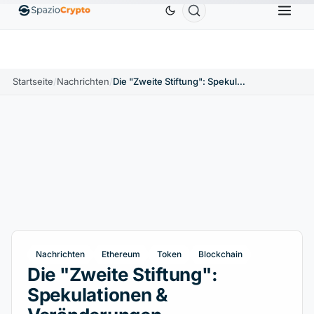
Ethereum
1.880,58 $
Tether
0,9991 $
BNB
586,
%
ETH
↑1.90%
USDT
↑0.00%
BNB
Startseite
/
Nachrichten
/
Die "Zweite Stiftung": Spekulationen & Veränderungen
Nachrichten
Ethereum
Token
Blockchain
Die "Zweite Stiftung":
Spekulationen &