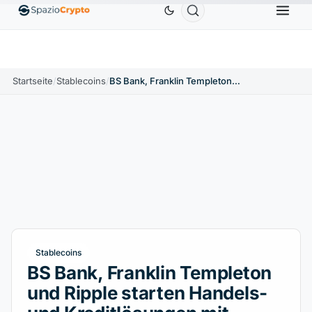
Ethereum
1.880,58 $
Tether
0,9991 $
BNB
58
.10%
ETH
↑1.90%
USDT
↑0.00%
BNB
Startseite
/
Stablecoins
/
BS Bank, Franklin Templeton und Ripple starten Handels- und Kreditlösungen mit RLUSD
Stablecoins
BS Bank, Franklin Templeton
und Ripple starten Handels-