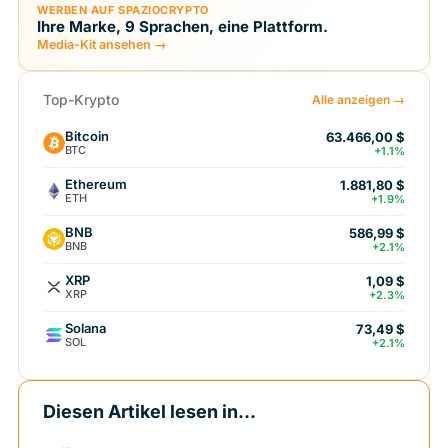
WERBEN AUF SPAZIOCRYPTO
Ihre Marke, 9 Sprachen, eine Plattform.
Media-Kit ansehen →
Top-Krypto
Alle anzeigen →
Bitcoin
63.466,00 $
BTC
+1.1%
Ethereum
1.881,80 $
ETH
+1.9%
BNB
586,99 $
BNB
+2.1%
XRP
1,09 $
XRP
+2.3%
Solana
73,49 $
SOL
+2.1%
Diesen Artikel lesen in...