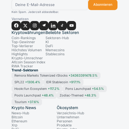
Abonnieren
Kein Spam. Jederzeit abbestellbar.
Vernetzen
Kryptowährungen
Beliebte Sektoren
Coin-Rankings
Sektoren-Hub
Top-Gewinner
KI
Top-Verlierer
DeFi
Höchstes Volumen
Memecoins
Highlights
Stablecoins
Krypto-Umrechner
Altcoin Season Index
RWA Tracker
Trend-Sektoren
Remora Markets Tokenized rStocks
+34363391478.5%
SPL22
+1306.4%
IDR Stablecoin
+917.1%
Hookr.fun Ecosystem
+117.2%
Pons Launchpad
+54.5%
Pools Launchpad
+48.4%
Zodiac-Themed
+48.3%
Tourism
+37.6%
Krypto News
Ökosystem
News-Hub
Verzeichnis-Hub
Bitcoin
Unternehmen
Ethereum
Personen
Xrp
Produkte