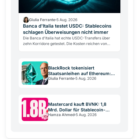
Giulia Ferrante
5 Aug. 2026
Banca d'Italia testet USDC: Stablecoins
schlagen Überweisungen nicht immer
Die Banca d'Italia hat echte USDC-Transfers über
zehn Korridore getestet. Die Kosten reichen von
0,30% bis fast 9%, doch die Blockchain kostet nur
0,4%. Das…
BlackRock tokenisiert
Staatsanleihen auf Ethereum:
Giulia Ferrante
5 Aug. 2026
der Kampf um Stablecoin-
Reserven
Mastercard kauft BVNK: 1,8
Mrd. Dollar für Stablecoin-
Hamza Ahmed
5 Aug. 2026
Infrastruktur