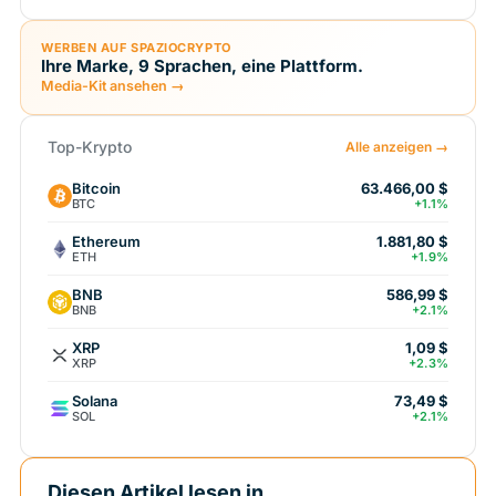
WERBEN AUF SPAZIOCRYPTO
Ihre Marke, 9 Sprachen, eine Plattform.
Media-Kit ansehen →
Top-Krypto
Alle anzeigen →
Bitcoin
63.466,00 $
BTC
+1.1%
Ethereum
1.881,80 $
ETH
+1.9%
BNB
586,99 $
BNB
+2.1%
XRP
1,09 $
XRP
+2.3%
Solana
73,49 $
SOL
+2.1%
Diesen Artikel lesen in...