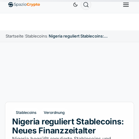
Ethereum
1.880,58 $
Tether
0,9991 $
BNB
5
1.10%
ETH
↑1.90%
USDT
↑0.00%
BNB
Startseite
/
Stablecoins
/
Nigeria reguliert Stablecoins: Neues Finanzzeitalter
Stablecoins
Verordnung
Nigeria reguliert Stablecoins:
Neues Finanzzeitalter
Nigeria begrüßt regulierte Stablecoins und