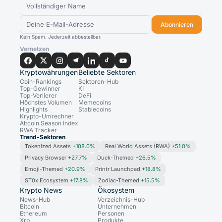
Abonnieren
Kein Spam. Jederzeit abbestellbar.
Vernetzen
Kryptowährungen
Beliebte Sektoren
Coin-Rankings
Sektoren-Hub
Top-Gewinner
KI
Top-Verlierer
DeFi
Höchstes Volumen
Memecoins
Highlights
Stablecoins
Krypto-Umrechner
Altcoin Season Index
RWA Tracker
Trend-Sektoren
Tokenized Assets
+108.0%
Real World Assets (RWA)
+51.0%
Privacy Browser
+27.7%
Duck-Themed
+26.5%
Emoji-Themed
+20.9%
Printr Launchpad
+18.8%
ST0x Ecosystem
+17.8%
Zodiac-Themed
+15.5%
Krypto News
Ökosystem
News-Hub
Verzeichnis-Hub
Bitcoin
Unternehmen
Ethereum
Personen
Xrp
Produkte