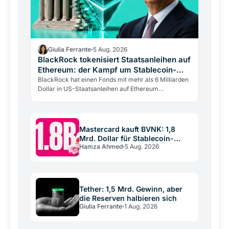
Giulia Ferrante
5 Aug. 2026
BlackRock tokenisiert Staatsanleihen auf
Ethereum: der Kampf um Stablecoin-
Reserven
BlackRock hat einen Fonds mit mehr als 6 Milliarden
Dollar in US-Staatsanleihen auf Ethereum
tokenisiert. Die eigentliche Strategie:
Reservenanbieter für…
Mastercard kauft BVNK: 1,8
Mrd. Dollar für Stablecoin-
Hamza Ahmed
5 Aug. 2026
Infrastruktur
Tether: 1,5 Mrd. Gewinn, aber
die Reserven halbieren sich
Giulia Ferrante
1 Aug. 2026