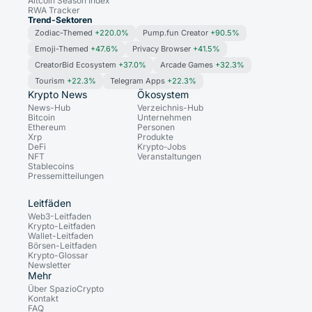
Altcoin Season Index
RWA Tracker
Trend-Sektoren
Zodiac-Themed
+220.0%
Pump.fun Creator
+90.5%
Emoji-Themed
+47.6%
Privacy Browser
+41.5%
CreatorBid Ecosystem
+37.0%
Arcade Games
+32.3%
Tourism
+22.3%
Telegram Apps
+22.3%
Krypto News
Ökosystem
News-Hub
Verzeichnis-Hub
Bitcoin
Unternehmen
Ethereum
Personen
Xrp
Produkte
DeFi
Krypto-Jobs
NFT
Veranstaltungen
Stablecoins
Pressemitteilungen
Leitfäden
Web3-Leitfaden
Krypto-Leitfaden
Wallet-Leitfaden
Börsen-Leitfaden
Krypto-Glossar
Newsletter
Mehr
Über SpazioCrypto
Kontakt
FAQ