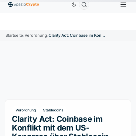
Ethereum
1.880,58 $
Tether
0,9991 $
BNB
586
10%
ETH
↑1.90%
USDT
↑0.00%
BNB
Startseite
/
Verordnung
/
Clarity Act: Coinbase im Konflikt mit dem US-Kongress über Stablecoin-Renditen
Verordnung
Stablecoins
Clarity Act: Coinbase im
Konflikt mit dem US-