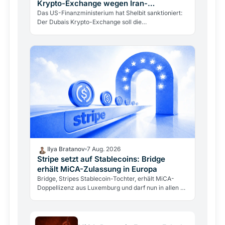
Krypto-Exchange wegen Iran-
Finanzierung
Das US-Finanzministerium hat Shelbit sanktioniert:
Der Dubais Krypto-Exchange soll die
Revolutionsgarden finanziert haben. Wie
Blockchain-Transparenz eine…
Ilya Bratanov
7 Aug. 2026
Stripe setzt auf Stablecoins: Bridge
erhält MiCA-Zulassung in Europa
Bridge, Stripes Stablecoin-Tochter, erhält MiCA-
Doppellizenz aus Luxemburg und darf nun in allen 27
EU-Staaten operieren. Ein Zahlungsgigant betritt
den…