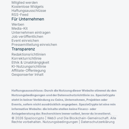
Mitglied werden
Kostenlose Widgets
Haftungsausschlüsse
RSS-Feed
Für Unternehmen
Werben
Media-Kit
Unternehmen eintragen
Job veröffentlichen
Event einreichen
Pressemitteilung einreichen
Transparenz
Redaktionsrichtlinien
Korrekturrichtlinie
Ethik & Unabhängigkeit
KI-Nutzungsrichtlinie
Affiliate-Offenlegung
Gesponserter Inhalt
Haftungsausschluss: Durch die Nutzung dieser Website stimmst du den
Nutzungsbedingungen und der Datenschutzrichtlinie zu. SpazioCrypto
steht in keiner Verbindung zu Coins, Unternehmen, Projekten oder
Events, sofern nicht ausdrücklich angegeben. SpazioCrypto ist eine rein
informative Website: die Inhalte stellen keine Finanz- oder
Anlageberatung dar. Recherchiere immer selbst, bevor du investierst.
© 2026 Spaziocrypto | Web3 und Die Blockchain-Gemeinschaft. Alle
Rechte vorbehalten.
Nutzungsbedingungen
|
Datenschutzerklärung