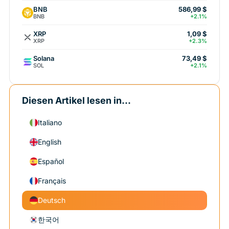
BNB
586,99 $
BNB
+2.1%
XRP
1,09 $
XRP
+2.3%
Solana
73,49 $
SOL
+2.1%
Diesen Artikel lesen in...
Italiano
English
Español
Français
Deutsch
한국어