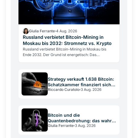
Giulia Ferrante
4 Aug. 2026
Russland verbietet Bitcoin-Mining in
Moskau bis 2032: Stromnetz vs. Krypto
Russland verbietet Bitcoin-Mining in Moskau bis
Ende 2032. Der Grund ist energetisch: Das
Stromnetz hält dem Gigawatt-Verbrauch der Miner
nicht stand.
Strategy verkauft 1.638 Bitcoin:
Schatzkammer finanziert sich
Riccardo Curatolo
3 Aug. 2026
selbst
Bitcoin und die
Quantenbedrohung: das wahre
Giulia Ferrante
3 Aug. 2026
Risiko ist die
Entscheidungsschwäche