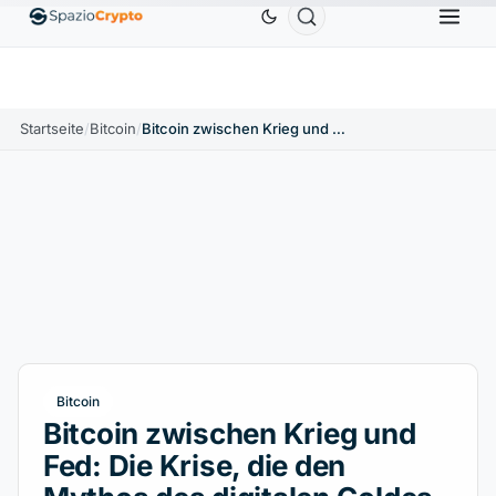
Ethereum
1.880,58 $
Tether
0,9991 $
BNB
586
0%
ETH
↑1.90%
USDT
↑0.00%
BNB
Startseite
/
Bitcoin
/
Bitcoin zwischen Krieg und Fed: Die Krise, die den Mythos des digitalen Goldes auf die Probe stellt
Bitcoin
Bitcoin zwischen Krieg und
Fed: Die Krise, die den