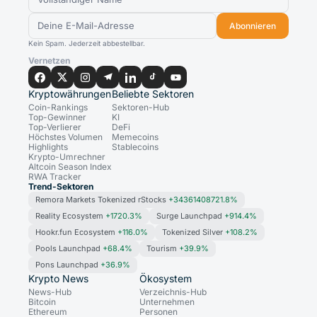
Abonnieren
Kein Spam. Jederzeit abbestellbar.
Vernetzen
Kryptowährungen
Beliebte Sektoren
Coin-Rankings
Sektoren-Hub
Top-Gewinner
KI
Top-Verlierer
DeFi
Höchstes Volumen
Memecoins
Highlights
Stablecoins
Krypto-Umrechner
Altcoin Season Index
RWA Tracker
Trend-Sektoren
Remora Markets Tokenized rStocks
+34361408721.8%
Reality Ecosystem
+1720.3%
Surge Launchpad
+914.4%
Hookr.fun Ecosystem
+116.0%
Tokenized Silver
+108.2%
Pools Launchpad
+68.4%
Tourism
+39.9%
Pons Launchpad
+36.9%
Krypto News
Ökosystem
News-Hub
Verzeichnis-Hub
Bitcoin
Unternehmen
Ethereum
Personen