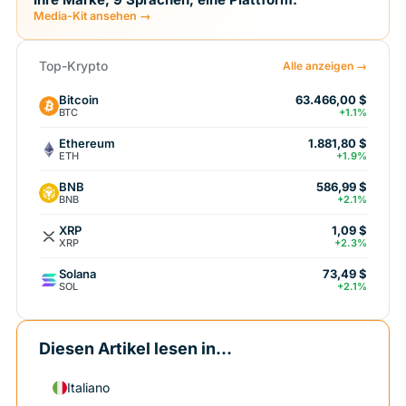
Media-Kit ansehen →
Top-Krypto
Alle anzeigen →
Bitcoin
63.466,00 $
BTC
+1.1%
Ethereum
1.881,80 $
ETH
+1.9%
BNB
586,99 $
BNB
+2.1%
XRP
1,09 $
XRP
+2.3%
Solana
73,49 $
SOL
+2.1%
Diesen Artikel lesen in...
Italiano