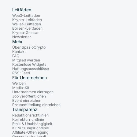
Leitfäden
Web3-Leitfaden
Krypto-Leitfaden
Wallet-Leitfaden
Börsen-Leitfaden
Krypto-Glossar
Newsletter
Mehr
Über SpazioCrypto
Kontakt
FAQ
Mitglied werden
Kostenlose Widgets
Haftungsausschlüsse
RSS-Feed
Für Unternehmen
Werben
Media-Kit
Unternehmen eintragen
Job veröffentlichen
Event einreichen
Pressemitteilung einreichen
Transparenz
Redaktionsrichtlinien
Korrekturrichtlinie
Ethik & Unabhängigkeit
KI-Nutzungsrichtlinie
Affiliate-Offenlegung
Gesponserter Inhalt