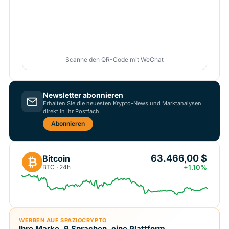
Scanne den QR-Code mit WeChat
Newsletter abonnieren
Erhalten Sie die neuesten Krypto-News und Marktanalysen
direkt in Ihr Postfach.
Abonnieren
63.466,00 $
Bitcoin
₿
BTC · 24h
+1.10%
WERBEN AUF SPAZIOCRYPTO
Ihre Marke, 9 Sprachen, eine Plattform.