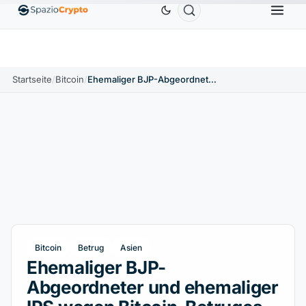
Ethereum
1.880,58 $
Tether
0,9991 $
BNB
58
.10%
ETH
↑1.90%
USDT
↑0.00%
BNB
Startseite
/
Bitcoin
/
Ehemaliger BJP-Abgeordneter und ehemaliger IPS wegen Bitcoin-Betruges verurteilt
Bitcoin
Betrug
Asien
Ehemaliger BJP-
Abgeordneter und ehemaliger