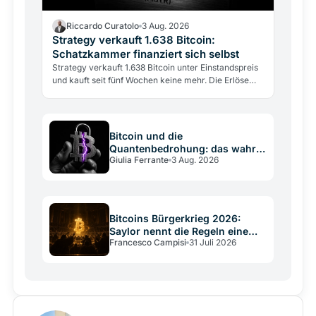
Riccardo Curatolo
3 Aug. 2026
Strategy verkauft 1.638 Bitcoin:
Schatzkammer finanziert sich selbst
Strategy verkauft 1.638 Bitcoin unter Einstandspreis
und kauft seit fünf Wochen keine mehr. Die Erlöse
decken Dividenden und Betriebskosten: erstmals…
Bitcoin und die
Quantenbedrohung: das wahre
Giulia Ferrante
3 Aug. 2026
Risiko ist die
Entscheidungsschwäche
Bitcoins Bürgerkrieg 2026:
Saylor nennt die Regeln eine
Francesco Campisi
31 Juli 2026
Verfassung