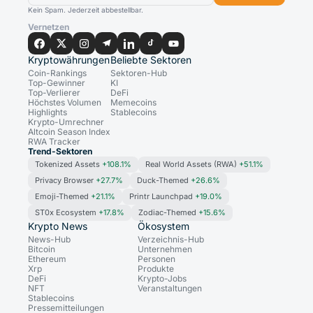
Kein Spam. Jederzeit abbestellbar.
Vernetzen
Kryptowährungen
Beliebte Sektoren
Coin-Rankings
Sektoren-Hub
Top-Gewinner
KI
Top-Verlierer
DeFi
Höchstes Volumen
Memecoins
Highlights
Stablecoins
Krypto-Umrechner
Altcoin Season Index
RWA Tracker
Trend-Sektoren
Tokenized Assets
+108.1%
Real World Assets (RWA)
+51.1%
Privacy Browser
+27.7%
Duck-Themed
+26.6%
Emoji-Themed
+21.1%
Printr Launchpad
+19.0%
ST0x Ecosystem
+17.8%
Zodiac-Themed
+15.6%
Krypto News
Ökosystem
News-Hub
Verzeichnis-Hub
Bitcoin
Unternehmen
Ethereum
Personen
Xrp
Produkte
DeFi
Krypto-Jobs
NFT
Veranstaltungen
Stablecoins
Pressemitteilungen