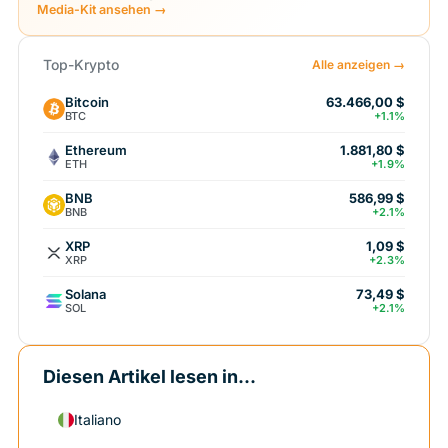
Media-Kit ansehen →
Top-Krypto
Alle anzeigen →
Bitcoin
63.466,00 $
BTC
+1.1%
Ethereum
1.881,80 $
ETH
+1.9%
BNB
586,99 $
BNB
+2.1%
XRP
1,09 $
XRP
+2.3%
Solana
73,49 $
SOL
+2.1%
Diesen Artikel lesen in...
Italiano