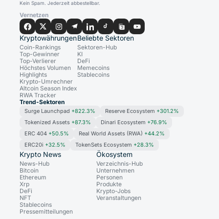
Kein Spam. Jederzeit abbestellbar.
Vernetzen
Kryptowährungen
Beliebte Sektoren
Coin-Rankings
Sektoren-Hub
Top-Gewinner
KI
Top-Verlierer
DeFi
Höchstes Volumen
Memecoins
Highlights
Stablecoins
Krypto-Umrechner
Altcoin Season Index
RWA Tracker
Trend-Sektoren
Surge Launchpad
+822.3%
Reserve Ecosystem
+301.2%
Tokenized Assets
+87.3%
Dinari Ecosystem
+76.9%
ERC 404
+50.5%
Real World Assets (RWA)
+44.2%
ERC20i
+32.5%
TokenSets Ecosystem
+28.3%
Krypto News
Ökosystem
News-Hub
Verzeichnis-Hub
Bitcoin
Unternehmen
Ethereum
Personen
Xrp
Produkte
DeFi
Krypto-Jobs
NFT
Veranstaltungen
Stablecoins
Pressemitteilungen