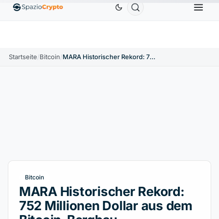
Ethereum
1.880,58 $
Tether
0,9991 $
BNB
586
.10%
ETH
↑1.90%
USDT
↑0.00%
BNB
Startseite
/
Bitcoin
/
MARA Historischer Rekord: 752 Millionen Dollar aus dem Bitcoin-Bergbau
Bitcoin
MARA Historischer Rekord:
752 Millionen Dollar aus dem