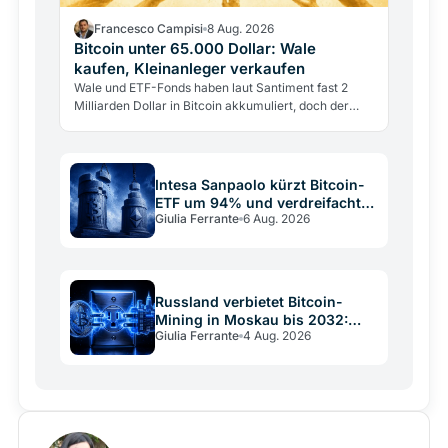
Francesco Campisi
8 Aug. 2026
Bitcoin unter 65.000 Dollar: Wale
kaufen, Kleinanleger verkaufen
Wale und ETF-Fonds haben laut Santiment fast 2
Milliarden Dollar in Bitcoin akkumuliert, doch der
Kurs bleibt unter 65.000 Dollar. Warum starke
Nachfrage den…
Intesa Sanpaolo kürzt Bitcoin-
ETF um 94% und verdreifacht
Giulia Ferrante
6 Aug. 2026
Ethereum
Russland verbietet Bitcoin-
Mining in Moskau bis 2032:
Giulia Ferrante
4 Aug. 2026
Stromnetz vs. Krypto